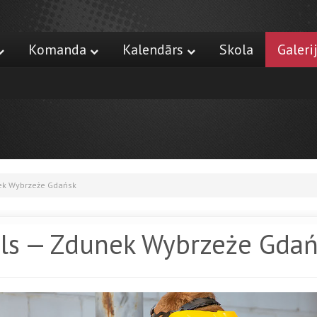
Komanda
Kalendārs
Skola
Galeri
ek Wybrzeże Gdańsk
ls — Zdunek Wybrzeże Gdań