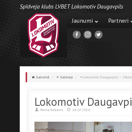
Spīdveja klubs LVBET Lokomotiv Daugavpils
Jaunumi
Partneri
Galvenā
»
Galerija
»
Lokomotiv Daugavpils — Zdun
Lokomotiv Daugavpi
Roma Rubenis
18.07.2020