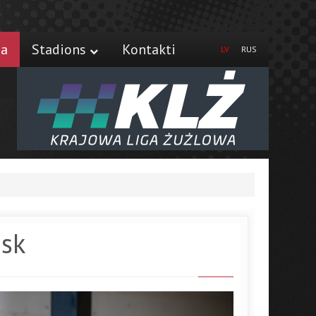
ja
Stadions
Kontakti
LV
RUS
sk