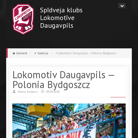
Spīdveja klubs
Lokomotīve
Daugavpils
Galvenā
»
Galerija
»
Lokomotiv Daugavpils — Polonia Bydgoszcz
Lokomotiv Daugavpils —
Polonia Bydgoszcz
Roma Rubenis
09.08.2020