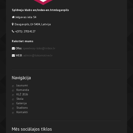
Spīdveja klubs en/index-en.htmlugavpils
Jelgavas iela 54
Daugavpils, LV-5404, Latvija
+(371) 27014127
Rakstiet mums
Ofiss:
speedway-loko@inbox.lv
WEB:
admin@lokomotive.lv
Navigācija
Jaunumi
Komanda
KLŻ 2026
Skola
Galerija
Stadions
Kontakti
Mēs sociālajos tīklos