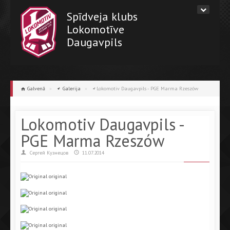
Spīdveja klubs
Lokomotīve
Daugavpils
Galvenā
»
Galerija
»
Lokomotiv Daugavpils - PGE Marma Rzeszów
Lokomotiv Daugavpils -
PGE Marma Rzeszów
Сергей Кузнецов
11.07.2014