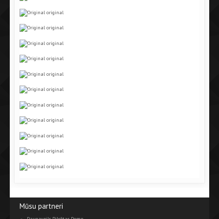
Mūsu partneri
Daugavpils Pilsētas Dome