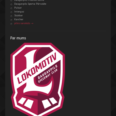
Daugavpils Sporta Pārvalde
Pulsar
Intergaz
Stokker
Karcher
pilns saraksts →
Par mums