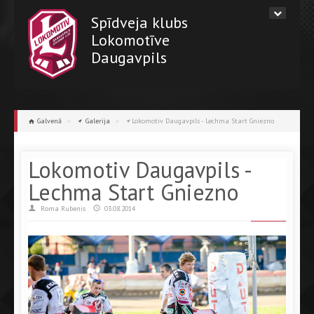
Spīdveja klubs
Lokomotīve
Daugavpils
Galvenā
»
Galerija
»
Lokomotiv Daugavpils - Lechma Start Gniezno
Lokomotiv Daugavpils -
Lechma Start Gniezno
Roma Rubenis
03.08.2014