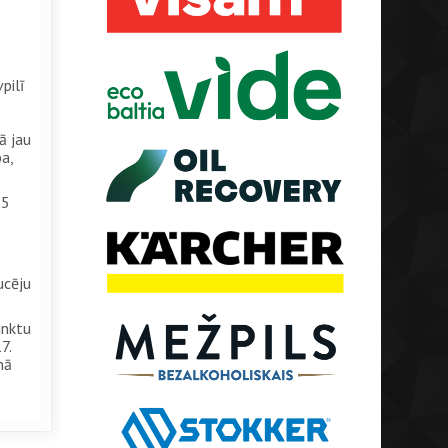
pilī
ā jau
ba,
15
ucēju
unktu
7.
nā