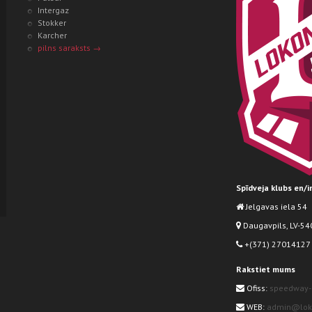
Intergaz
Stokker
Karcher
pilns saraksts →
Spīdveja klubs en/
Jelgavas iela 54
Daugavpils, LV-540
+(371) 27014127
Rakstiet mums
Ofiss:
speedway-
WEB:
admin@loko