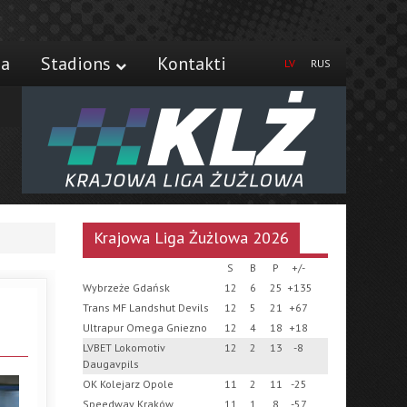
ja
Stadions
Kontakti
LV
RUS
Krajowa Liga Żużlowa 2026
S
B
P
+/-
Wybrzeże Gdańsk
12
6
25
+135
Trans MF Landshut Devils
12
5
21
+67
Ultrapur Omega Gniezno
12
4
18
+18
LVBET Lokomotiv
12
2
13
-8
Daugavpils
OK Kolejarz Opole
11
2
11
-25
Speedway Kraków
11
1
8
-57