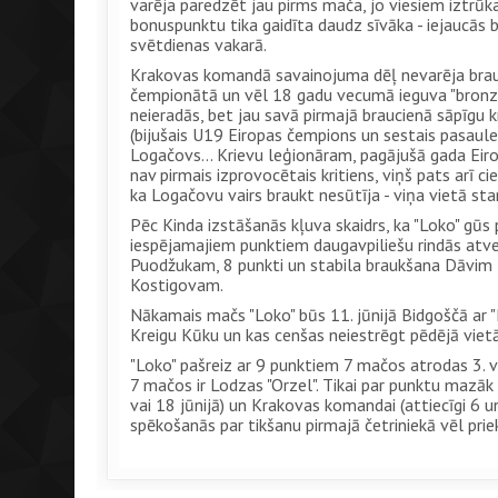
varēja paredzēt jau pirms mača, jo viesiem iztrūk
bonuspunktu tika gaidīta daudz sīvāka - iejaucās 
svētdienas vakarā.
Krakovas komandā savainojuma dēļ nevarēja braukt
čempionātā un vēl 18 gadu vecumā ieguva "bronzu
neieradās, bet jau savā pirmajā braucienā sāpīgu k
(bijušais U19 Eiropas čempions un sestais pasaule
Logačovs... Krievu leģionāram, pagājušā gada Ei
nav pirmais izprovocētais kritiens, viņš pats arī ci
ka Logačovu vairs braukt nesūtīja - viņa vietā sta
Pēc Kinda izstāšanās kļuva skaidrs, ka "Loko" gūs p
iespējamajiem punktiem daugavpiliešu rindās at
Puodžukam, 8 punkti un stabila braukšana Dāvi
Kostigovam.
Nākamais mačs "Loko" būs 11. jūnijā Bidgoščā ar "P
Kreigu Kūku un kas cenšas neiestrēgt pēdējā vietā
"Loko" pašreiz ar 9 punktiem 7 mačos atrodas 3. v
7 mačos ir Lodzas "Orzel". Tikai par punktu mazā
vai 18 jūnijā) un Krakovas komandai (attiecīgi 6 
spēkošanās par tikšanu pirmajā četriniekā vēl prie