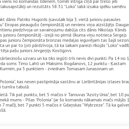
a viens no komandas līderiem, tomēr intriga cīņā par trešo jeb
blakusapstākļi un rezultāts 58:31 "Loko" labā izsaka spēku samēru
 dānis Patriks Hugords (savulaik bija 3. vietā junioru pasaules
" Eiropas pieaugušo čempionātā) un neviens viņa aizstājējs Daugav
ritienu piedzīvoja un savainojumu dabūja cits dānis Nikolajs Klinds
s junioru čempionātā) - izejā no pirmā līkuma viņu notrieca Sergejs
ropas junioru čempionāta bronzas medaļas ieguvējam tas šajā sezon
eta un par to ļoti pārdzīvoja, tā ka laikam pareizi rīkojās "Loko" vadī
rtēja pašu juniors Jevgeņijs Kostigovs.
ārliecinošu uzvaru un ka tiks iegūti trīs nevis divi punkti. Pa 14 no 
veda soms Timo Lahti un Maksims Bogdanovs, 12 punktu - Ķastam
m Kurmim, pa 5 punktiem - zviedram Tomasam Junasonam un
olonia", kas nesen pastiprināja sastāvu ar Lielbritānijas izlases bra
 turnīra tabulā.
ietā. Tik pat punktu, bet 5 mačos ir Tarnuvas "Azoty Unia", bet 10 p
k nekā mums - Pilas 'Polonia" (ar šo komandu nākamais mačs mājās 1
un 7 mači), bet 7 punkti 5 mačos ir Gdaņskas "Wybrzeze". Tā ka galve
kšā.