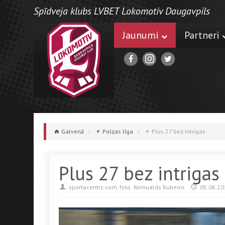
Spīdveja klubs LVBET Lokomotiv Daugavpils
Jaunumi
Partneri
Galvenā
»
Polijas līga
»
Plus 27 bez intrigas
Plus 27 bez intrigas
sportacentrs.com, foto: Romualds Rubenis
05.06.20