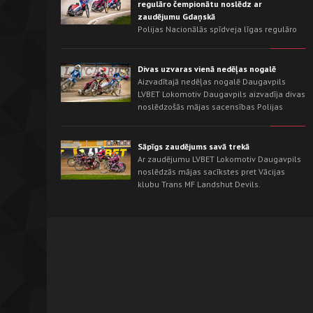
regulāro čempionātu noslēdz ar
zaudējumu Gdaņskā
Polijas Nacionālās spīdveja līgas regulāro
čempionātu LVBET Lokomotiv Daugavpils
noslēdza ar izbraukuma sacensībām pret
sezonas līderi - Wybrzeże Gdańsk. Gdaņskas
Divas uzvaras vienā nedēļas nogalē
trekā mājinieki jau no pirmajiem
Aizvadītajā nedēļas nogalē Daugavpils
braucieniem pārņēma iniciatīvu un izcīnīja
LVBET Lokomotiv Daugavpils aizvadīja divas
uzvaru ar rezultātu 54:36.
noslēdzošās mājas sacensības Polijas
Nacionālās spīdveja līgas regulārajā
čempionātā. Savā trekā mūsu komanda
vispirms neticami saspringtā cīņā izrāva
Sāpīgs zaudējums savā trekā
uzvaru pār OK Kolejarz Opole ar rezultātu
Ar zaudējumu LVBET Lokomotiv Daugavpils
46:44, bet nākamajā dienā pārliecinoši
noslēdzās mājas sacīkstes pret Vācijas
pārspēja Śląsk Świętochłowice - 62:26.
klubu Trans MF Landshut Devils.