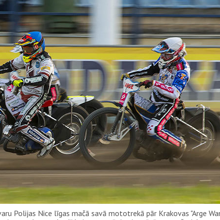
aru Polijas Nice līgas mačā savā mototrekā pār Krakovas "Arge Wa