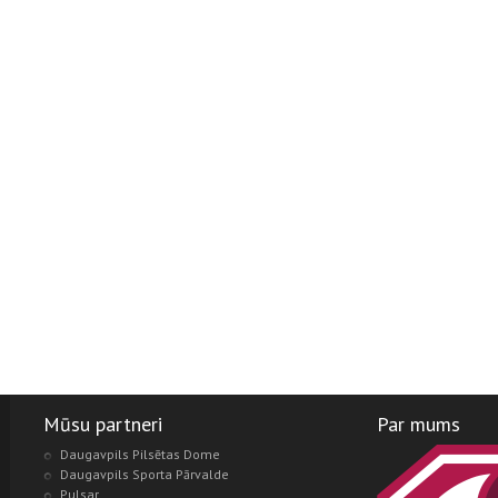
Mūsu partneri
Par mums
Daugavpils Pilsētas Dome
Daugavpils Sporta Pārvalde
Pulsar