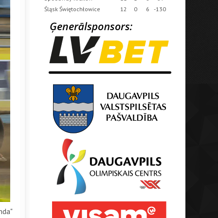
Śląsk Świętochłowice
12
0
6
-130
nda"