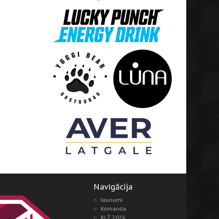
Navigācija
Jaunumi
Komanda
KLŻ 2026