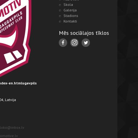
Skola
Galerija
Stadions
Kontakti
Mēs sociālajos tīklos
index-en.htmlugavpils
4, Latvija
loko@inbox.lv
motive.lv