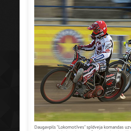
Daugavpils "Lokomotīves" spīdveja komandas uzv