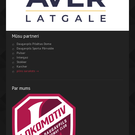
Mūsu partneri
Daugavpils Pilsētas Dome
Daugavpils Sporta Pārvalde
Pulsar
Intergaz
Stokker
Karcher
pilns saraksts →
Par mums