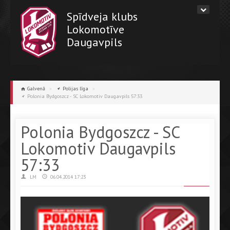
Spīdveja klubs
Lokomotīve
Daugavpils
Galvenā
»
Polijas līga
»
Polonia Bydgoszcz - SC Lokomotiv Daugavpils 57:33
Polonia Bydgoszcz - SC
Lokomotiv Daugavpils
57:33
LM
06.04.2014 17:23