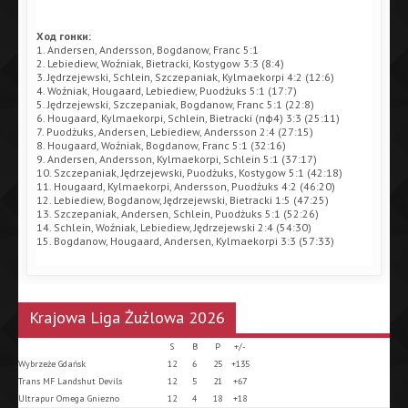
Ход гонки:
1. Andersen, Andersson, Bogdanow, Franc 5:1
2. Lebiediew, Woźniak, Bietracki, Kostygow 3:3 (8:4)
3. Jędrzejewski, Schlein, Szczepaniak, Kylmaekorpi 4:2 (12:6)
4. Woźniak, Hougaard, Lebiediew, Puodżuks 5:1 (17:7)
5. Jędrzejewski, Szczepaniak, Bogdanow, Franc 5:1 (22:8)
6. Hougaard, Kylmaekorpi, Schlein, Bietracki (пф4) 3:3 (25:11)
7. Puodżuks, Andersen, Lebiediew, Andersson 2:4 (27:15)
8. Hougaard, Woźniak, Bogdanow, Franc 5:1 (32:16)
9. Andersen, Andersson, Kylmaekorpi, Schlein 5:1 (37:17)
10. Szczepaniak, Jędrzejewski, Puodżuks, Kostygow 5:1 (42:18)
11. Hougaard, Kylmaekorpi, Andersson, Puodżuks 4:2 (46:20)
12. Lebiediew, Bogdanow, Jędrzejewski, Bietracki 1:5 (47:25)
13. Szczepaniak, Andersen, Schlein, Puodżuks 5:1 (52:26)
14. Schlein, Woźniak, Lebiediew, Jędrzejewski 2:4 (54:30)
15. Bogdanow, Hougaard, Andersen, Kylmaekorpi 3:3 (57:33)
Krajowa Liga Żużlowa 2026
S
B
P
+/-
Wybrzeże Gdańsk
12
6
25
+135
Trans MF Landshut Devils
12
5
21
+67
Ultrapur Omega Gniezno
12
4
18
+18