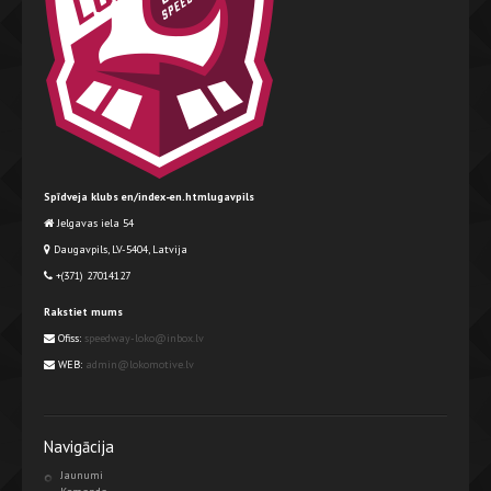
Spīdveja klubs en/index-en.htmlugavpils
Jelgavas iela 54
Daugavpils, LV-5404, Latvija
+(371) 27014127
Rakstiet mums
Ofiss:
speedway-loko@inbox.lv
WEB:
admin@lokomotive.lv
Navigācija
Jaunumi