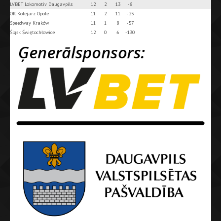
LVBET Lokomotiv Daugavpils
12
2
13
-8
OK Kolejarz Opole
11
2
11
-25
Speedway Kraków
11
1
8
-57
Śląsk Świętochłowice
12
0
6
-130