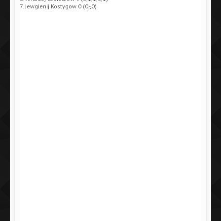
7. Jewgienij Kostygow 0 (0,-,0)