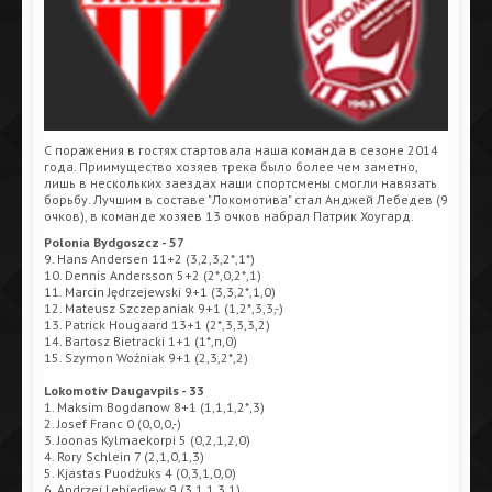
С поражения в гостях стартовала наша команда в сезоне 2014
года. Приимущество хозяев трека было более чем заметно,
лишь в нескольких заездах наши спортсмены смогли навязать
борьбу. Лучшим в составе "Локомотива" стал Анджей Лебедев (9
очков), в команде хозяев 13 очков набрал Патрик Хоугард.
Polonia Bydgoszcz - 57
9. Hans Andersen 11+2 (3,2,3,2*,1*)
10. Dennis Andersson 5+2 (2*,0,2*,1)
11. Marcin Jędrzejewski 9+1 (3,3,2*,1,0)
12. Mateusz Szczepaniak 9+1 (1,2*,3,3,-)
13. Patrick Hougaard 13+1 (2*,3,3,3,2)
14. Bartosz Bietracki 1+1 (1*,п,0)
15. Szymon Woźniak 9+1 (2,3,2*,2)
Lokomotiv Daugavpils - 33
1. Maksim Bogdanow 8+1 (1,1,1,2*,3)
2. Josef Franc 0 (0,0,0,-)
3. Joonas Kylmaekorpi 5 (0,2,1,2,0)
4. Rory Schlein 7 (2,1,0,1,3)
5. Kjastas Puodżuks 4 (0,3,1,0,0)
6. Andrzej Lebiediew 9 (3,1,1,3,1)