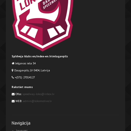
Spīdveja klubs en/index-en.htmlugavpils
Jelgavas iela 54
Daugavpils, LV-5404, Latvija
+(371) 27014127
Rakstiet mums
Ofiss:
speedway-loko@inbox.lv
WEB:
admin@lokomotive.lv
Navigācija
Jaunumi