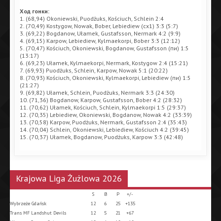
Ход гонки:
1. (68,94) Okoniewski, Puodżuks, Kościuch, Schlein 2:4
2. (70,49) Kostygow, Nowak, Bober, Lebiediew (сх1) 3:3 (5:7)
3. (69,22) Bogdanow, Ułamek, Gustafsson, Nermark 4:2 (9:9)
4. (69,15) Karpow, Lebiediew, Kylmaekorpi, Bober 3:3 (12:12)
5. (70,47) Kościuch, Okoniewski, Bogdanow, Gustafsson (пи) 1:5
(13:17)
6. (69,23) Ułamek, Kylmaekorpi, Nermark, Kostygow 2:4 (15:21)
7. (69,93) Puodżuks, Schlein, Karpow, Nowak 5:1 (20:22)
8. (70,93) Kościuch, Okoniewski, Kylmaekorpi, Lebiediew (пи) 1:5
(21:27)
9. (69,82) Ułamek, Schlein, Puodżuks, Nermark 3:3 (24:30)
10. (71,36) Bogdanow, Karpow, Gustafsson, Bober 4:2 (28:32)
11. (70,62) Ułamek, Kościuch, Schlein, Kylmaekorpi 1:5 (29:37)
12. (70,35) Lebiediew, Okoniewski, Bogdanow, Nowak 4:2 (33:39)
13. (70,58) Karpow, Puodżuks, Nermark, Gustafsson 2:4 (35:43)
14. (70,04) Schlein, Okoniewski, Lebiediew, Kościuch 4:2 (39:45)
15. (70,37) Ułamek, Bogdanow, Puodżuks, Karpow 3:3 (42:48)
Krajowa Liga Żużlowa 2026
S
B
P
+/-
Wybrzeże Gdańsk
12
6
25
+135
Trans MF Landshut Devils
12
5
21
+67