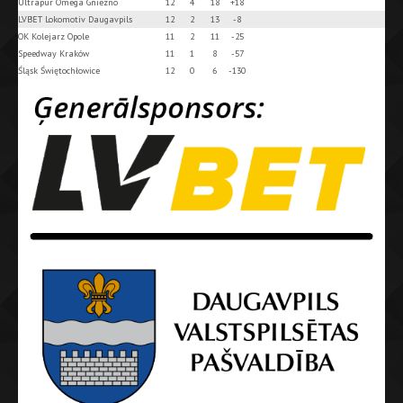
Ultrapur Omega Gniezno
12
4
18
+18
LVBET Lokomotiv Daugavpils
12
2
13
-8
OK Kolejarz Opole
11
2
11
-25
Speedway Kraków
11
1
8
-57
Śląsk Świętochłowice
12
0
6
-130