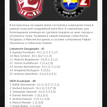
В воскресенье на нашем треке состоялась очередная гонка в
рамках польской спидвейной лиги Nice. К сожалению, для
болельщиков команда не сделала подарок ко дню города и
уступила в гонке. Лучшими в нашей команде стали Кястас
Пуоджукс и Максим Богданов, в составе соперников Рафал
Оконевски и Себастьян Уламек.
Lokomotiv Daugavpils - 42
9. Kjastas Puodżuks - 9+2 (2,3,1*,2,1*)
10. Rory Schlein - 8+1 (0,2*,2,1,3)
11. Maksim Bogdanow - 10 (3,1,3,1,2)
12. Simon Gustafsson - 2 (1,и,1,0)
13. Joonas Kylmaekorpi - 4+1 (1*,2,1,0,-)
14. Jewgienij Kostygow - 3 (3,0,-)
15. Andrzej Lebiediew - 6 (сх,2,и,3,1)
GKM Grudziądz - 48
1. Rafał Okoniewski - 11+2 (3,2*,2*,2,2)
2. Norbert Kościuch - 9+1 (1,3,3,2*,0)
3. Sebastian Ułamek - 14 (2,3,3,3,3)
4. Daniel Nermark - 2 (0,1,0,1)
5. Andriej Karpow - 9 (3,1,2,3,0)
6. Marcin Nowak - 2 (2,0,0)
7. Oskar Bober - 1 (1,0,0)