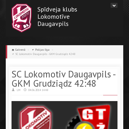
Spīdveja klubs
Lokomotīve
Daugavpils
Galvenā
»
Polijas līga
»
SC Lokomotiv Daugavpils - GKM Grudziądz 42:48
SC Lokomotiv Daugavpils -
GKM Grudziądz 42:48
LM
04.06.2014 14:48