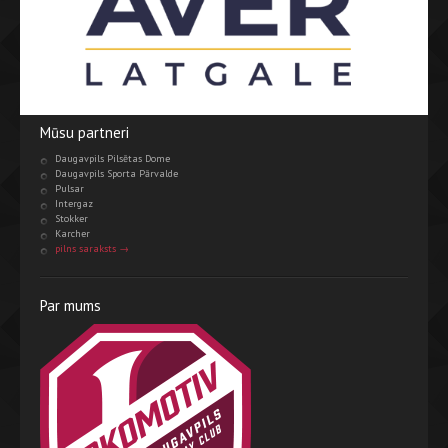
Mūsu partneri
Daugavpils Pilsētas Dome
Daugavpils Sporta Pārvalde
Pulsar
Intergaz
Stokker
Karcher
pilns saraksts →
Par mums