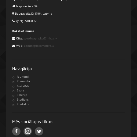
Jelgavas iela 54
Daugavpils, LV-5404, Latvija
+(371) 27014127
Rakstiet mums
Ofiss:
speedway-loko@inbox.lv
WEB:
admin@lokomotive.lv
Navigācija
Jaunumi
Komanda
KLŻ 2026
Skola
Galerija
Stadions
Kontakti
Mēs sociālajos tīklos