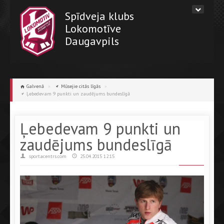
Spīdveja klubs
Lokomotīve
Daugavpils
Galvenā
»
Mūsejie citās līgās
»
Ļebedevam 9 punkti un zaudējums bundeslīgā
Ļebedevam 9 punkti un
zaudējums bundeslīgā
sportacentrs.com
25.04.2015 12:15