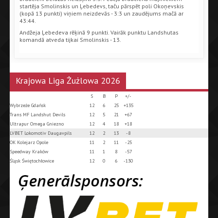
startēja Smolinskis un Ļebedevs, taču pārspēt poli Okoņevskis
(kopā 13 punkti) viņiem neizdevās - 3:3 un zaudējums mačā ar
43:44.
Andžeja Ļebedeva rēķinā 9 punkti. Vairāk punktu Landshutas
komandā atveda tijkai Smolinskis - 13.
Krajowa Liga Żużlowa 2026
S
B
P
+/-
Wybrzeże Gdańsk
12
6
25
+135
Trans MF Landshut Devils
12
5
21
+67
Ultrapur Omega Gniezno
12
4
18
+18
LVBET Lokomotiv Daugavpils
12
2
13
-8
OK Kolejarz Opole
11
2
11
-25
Speedway Kraków
11
1
8
-57
Śląsk Świętochłowice
12
0
6
-130