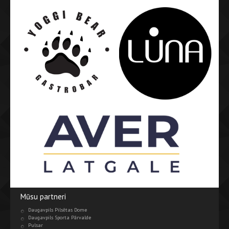
Mūsu partneri
Daugavpils Pilsētas Dome
Daugavpils Sporta Pārvalde
Pulsar