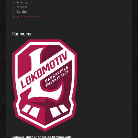
Intergaz
Stokker
Karcher
pilns saraksts →
Par mums
Spīdveja klubs en/index-en.htmlugavpils