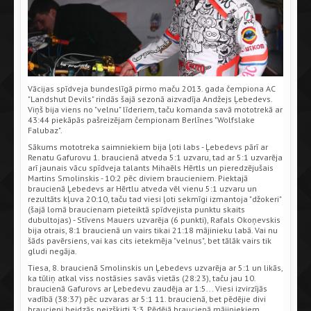
Vācijas spīdveja bundeslīgā pirmo maču 2013. gada čempiona AC
"Landshut Devils" rindās šajā sezonā aizvadīja Andžejs Ļebedevs.
Viņš bija viens no "velnu" līderiem, taču komanda savā mototrekā ar
43:44 piekāpās pašreizējam čempionam Berlīnes "Wolfslake
Falubaz".
Sākums mototreka saimniekiem bija ļoti labs - Ļebedevs pārī ar
Renatu Gafurovu 1. braucienā atveda 5:1 uzvaru, tad ar 5:1 uzvarēja
arī jaunais vācu spīdveja talants Mihaēls Hērtls un pieredzējušais
Martins Smolinskis - 10:2 pēc diviem braucieniem. Piektajā
braucienā Ļebedevs ar Hērtlu atveda vēl vienu 5:1 uzvaru un
rezultāts kļuva 20:10, taču tad viesi ļoti sekmīgi izmantoja "džokeri"
(šajā lomā braucienam pieteiktā spīdvejista punktu skaits
dubultojas) - Stīvens Mauers uzvarēja (6 punkti), Rafals Okoņevskis
bija otrais, 8:1 braucienā un vairs tikai 21:18 mājinieku labā. Vai nu
šāds pavērsiens, vai kas cits ietekmēja "velnus", bet tālāk vairs tik
gludi negāja.
Tiesa, 8. braucienā Smolinskis un Ļebedevs uzvarēja ar 5:1 un likās,
ka tūliņ atkal viss nostāsies savās vietās (28:23), taču jau 10.
braucienā Gafurovs ar Ļebedevu zaudēja ar 1:5... Viesi izvirzījās
vadībā (38:37) pēc uzvaras ar 5:1 11. braucienā, bet pēdējie divi
braucieni beidzās neizšķirti 3:3. Pēdējā braucienā mājiniekiem