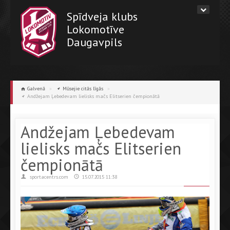
Spīdveja klubs
Lokomotīve
Daugavpils
Galvenā
»
Mūsejie citās līgās
»
Andžejam Ļebedevam lielisks mačs Elitserien čempionātā
Andžejam Ļebedevam
lielisks mačs Elitserien
čempionātā
sportacentrs.com
15.07.2015 11:38