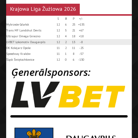
Krajowa Liga Żużlowa 2026
S
B
P
+/-
Wybrzeże Gdańsk
12
6
25
+135
Trans MF Landshut Devils
12
5
21
+67
Ultrapur Omega Gniezno
12
4
18
+18
LVBET Lokomotiv Daugavpils
12
2
13
-8
OK Kolejarz Opole
11
2
11
-25
Speedway Kraków
11
1
8
-57
Śląsk Świętochłowice
12
0
6
-130