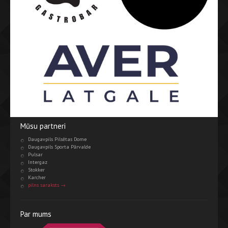
Mūsu partneri
Daugavpils Pilsētas Dome
Daugavpils Sporta Pārvalde
Pulsar
Intergaz
Stokker
Karcher
pilns saraksts →
Par mums