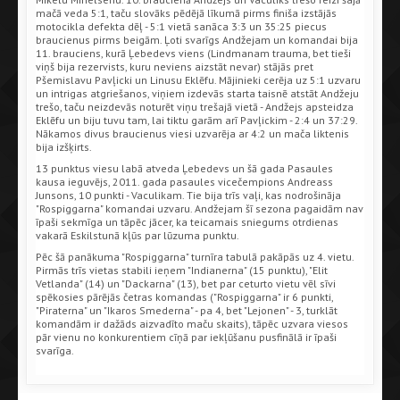
mačā veda 5:1, taču slovāks pēdējā līkumā pirms finiša izstājās
motocikla defekta dēļ - 5:1 vietā sanāca 3:3 un 35:25 piecus
braucienus pirms beigām. Ļoti svarīgs Andžejam un komandai bija
11. brauciens, kurā Ļebedevs viens (Lindmanam trauma, bet tieši
viņš bija rezervists, kuru neviens aizstāt nevar) stājās pret
Pšemislavu Pavļicki un Linusu Eklēfu. Mājinieki cerēja uz 5:1 uzvaru
un intrigas atgriešanos, viņiem izdevās starta taisnē atstāt Andžeju
trešo, taču neizdevās noturēt viņu trešajā vietā - Andžejs apsteidza
Eklēfu un biju tuvu tam, lai tiktu garām arī Pavļickim - 2:4 un 37:29.
Nākamos divus braucienus viesi uzvarēja ar 4:2 un mača liktenis
bija izšķirts.
13 punktus viesu labā atveda Ļebedevs un šā gada Pasaules
kausa ieguvējs, 2011. gada pasaules vicečempions Andreass
Junsons, 10 punkti - Vaculikam. Tie bija trīs vaļi, kas nodrošināja
"Rospiggarna" komandai uzvaru. Andžejam šī sezona pagaidām nav
īpaši sekmīga un tāpēc jācer, ka teicamais sniegums otrdienas
vakarā Eskilstunā kļūs par lūzuma punktu.
Pēc šā panākuma "Rospiggarna" turnīra tabulā pakāpās uz 4. vietu.
Pirmās trīs vietas stabili ieņem "Indianerna" (15 punktu), "Elit
Vetlanda" (14) un "Dackarna" (13), bet par ceturto vietu vēl sīvi
spēkosies pārējās četras komandas ("Rospiggarna" ir 6 punkti,
"Piraterna" un "Ikaros Smederna" - pa 4, bet "Lejonen" - 3, turklāt
komandām ir dažāds aizvadīto maču skaits), tāpēc uzvara viesos
pār vienu no konkurentiem cīņā par iekļūšanu pusfinālā ir īpaši
svarīga.