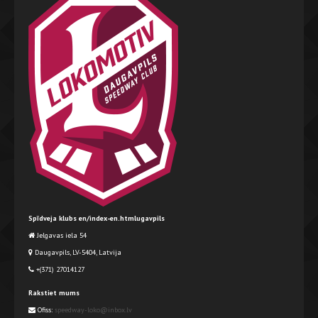
Spīdveja klubs en/index-en.htmlugavpils
Jelgavas iela 54
Daugavpils, LV-5404, Latvija
+(371) 27014127
Rakstiet mums
Ofiss:
speedway-loko@inbox.lv