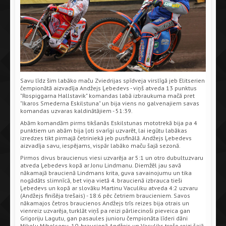
Savu līdz šim labāko maču Zviedrijas spīdveja virslīgā jeb Elitserien
čempionātā aizvadīja Andžejs Ļebedevs - viņš atveda 13 punktus
"Rospiggarna Hallstavik" komandas labā izbraukuma mačā pret
"Ikaros Smederna Eskilstuna" un bija viens no galvenajiem savas
komandas uzvaras kaldinātājiem - 51:39.
Abām komandām pirms tikšanās Eskilstunas mototrekā bija pa 4
punktiem un abām bija ļoti svarīgi uzvarēt, lai iegūtu labākas
izredzes tikt pirmajā četriniekā jeb pusfinālā. Andžejs Ļebedevs
aizvadīja savu, iespējams, vispār labāko maču šajā sezonā.
Pirmos divus braucienus viesi uzvarēja ar 5:1 un otro dubultuzvaru
atveda Ļebedevs kopā ar Jonu Lindmanu. Diemžēl jau savā
nākamajā braucienā Lindmans krita, guva savainojumu un tika
nogādāts slimnīcā, bet viņa vietā 4. braucienā izbrauca tieši
Ļebedevs un kopā ar slovāku Martinu Vaculiku atveda 4:2 uzvaru
(Andžejs finišēja trešais) - 18:6 pēc četriem braucieniem. Savos
nākamajos četros braucienos Andžejs trīs reizes bija otrais un
vienreiz uzvarēja, turklāt viņš pa reizi pārliecinoši pieveica gan
Grigoriju Lagutu, gan pasaules junioru čempionāta līderi dāni
Mikelu Mihelsenu. 10. braucienā Andžejs un Vaculiks trešo reizi šajā