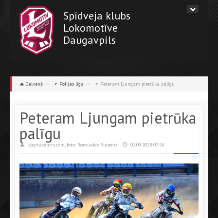
Spīdveja klubs
Lokomotīve
Daugavpils
Galvenā
»
Polijas līga
»
Peteram Ljungam pietrūka palīgu
Peteram Ljungam pietrūka
palīgu
sportacentrs.com, foto: Romualds Rubenis
02.09.2018 07:54