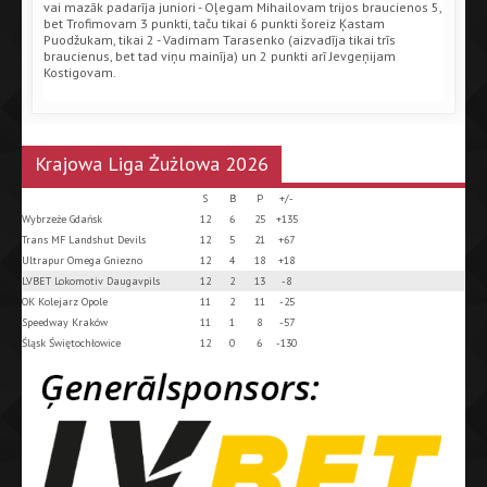
vai mazāk padarīja juniori - Oļegam Mihailovam trijos braucienos 5,
bet Trofimovam 3 punkti, taču tikai 6 punkti šoreiz Ķastam
Puodžukam, tikai 2 - Vadimam Tarasenko (aizvadīja tikai trīs
braucienus, bet tad viņu mainīja) un 2 punkti arī Jevgeņijam
Kostigovam.
Krajowa Liga Żużlowa 2026
S
B
P
+/-
Wybrzeże Gdańsk
12
6
25
+135
Trans MF Landshut Devils
12
5
21
+67
Ultrapur Omega Gniezno
12
4
18
+18
LVBET Lokomotiv Daugavpils
12
2
13
-8
OK Kolejarz Opole
11
2
11
-25
Speedway Kraków
11
1
8
-57
Śląsk Świętochłowice
12
0
6
-130