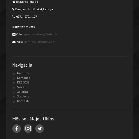
Jelgavas iela 54
Daugavpils, LV-5404, Latvija
+(371) 27014127
Rakstiet mums
Ofiss:
speedway-loko@inbox.lv
WEB:
admin@lokomotive.lv
Navigācija
Jaunumi
Komanda
KLŻ 2026
Skola
Galerija
Stadions
Kontakti
Mēs sociālajos tīklos