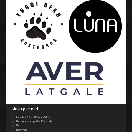
Mūsu partneri
Daugavpils Pilsētas Dome
Daugavpils Sporta Pārvalde
Pulsar
Intergaz