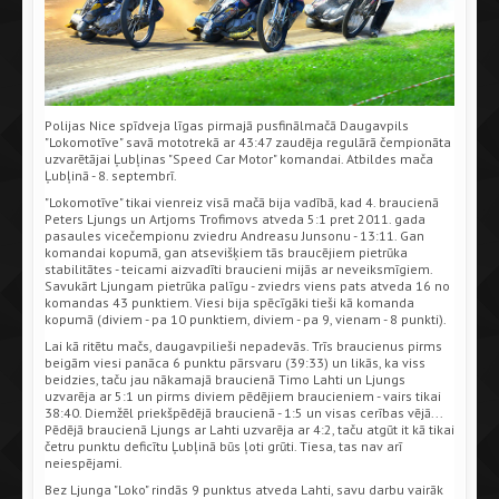
Polijas Nice spīdveja līgas pirmajā pusfinālmačā Daugavpils
"Lokomotīve" savā mototrekā ar 43:47 zaudēja regulārā čempionāta
uzvarētājai Ļubļinas "Speed Car Motor" komandai. Atbildes mača
Ļubļinā - 8. septembrī.
"Lokomotīve" tikai vienreiz visā mačā bija vadībā, kad 4. braucienā
Peters Ljungs un Artjoms Trofimovs atveda 5:1 pret 2011. gada
pasaules vicečempionu zviedru Andreasu Junsonu - 13:11. Gan
komandai kopumā, gan atsevišķiem tās braucējiem pietrūka
stabilitātes - teicami aizvadīti braucieni mijās ar neveiksmīgiem.
Savukārt Ljungam pietrūka palīgu - zviedrs viens pats atveda 16 no
komandas 43 punktiem. Viesi bija spēcīgāki tieši kā komanda
kopumā (diviem - pa 10 punktiem, diviem - pa 9, vienam - 8 punkti).
Lai kā ritētu mačs, daugavpilieši nepadevās. Trīs braucienus pirms
beigām viesi panāca 6 punktu pārsvaru (39:33) un likās, ka viss
beidzies, taču jau nākamajā braucienā Timo Lahti un Ljungs
uzvarēja ar 5:1 un pirms diviem pēdējiem braucieniem - vairs tikai
38:40. Diemžēl priekšpēdējā braucienā - 1:5 un visas cerības vējā...
Pēdējā braucienā Ljungs ar Lahti uzvarēja ar 4:2, taču atgūt it kā tikai
četru punktu deficītu Ļubļinā būs ļoti grūti. Tiesa, tas nav arī
neiespējami.
Bez Ljunga "Loko" rindās 9 punktus atveda Lahti, savu darbu vairāk