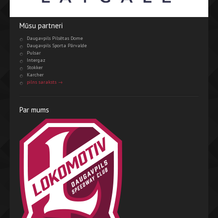
Mūsu partneri
Daugavpils Pilsētas Dome
Daugavpils Sporta Pārvalde
Pulsar
Intergaz
Stokker
Karcher
pilns saraksts →
Par mums