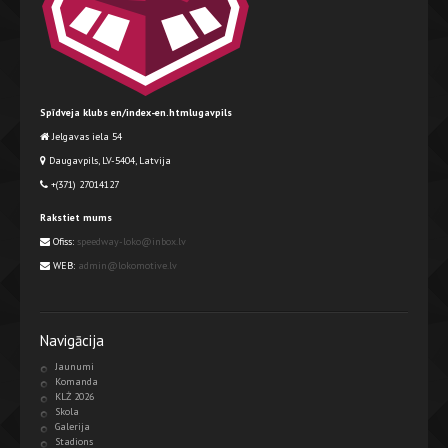
Spīdveja klubs en/index-en.htmlugavpils
Jelgavas iela 54
Daugavpils, LV-5404, Latvija
+(371) 27014127
Rakstiet mums
Ofiss:
speedway-loko@inbox.lv
WEB:
admin@lokomotive.lv
Navigācija
Jaunumi
Komanda
KLŻ 2026
Skola
Galerija
Stadions