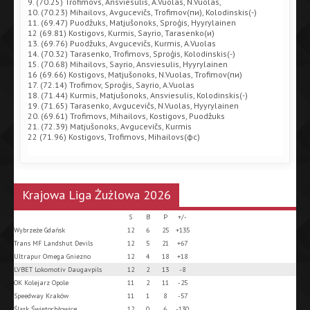
9. (70.25) Trofimovs, Ansviesulis, A.Vuolas, N.Vuolas,
10. (70.23) Mihailovs, Avgucevičs, Trofimov(пи), Kolodinskis(-)
11. (69.47) Puodžuks, Matjušonoks, Sproģis, Hyyrylainen
12 (69.81) Kostigovs, Kurmis, Sayrio, Tarasenko(и)
13. (69.76) Puodžuks, Avgucevičs, Kurmis, A.Vuolas
14. (70.32) Tarasenko, Trofimovs, Sproģis, Kolodinskis(-)
15. (70.68) Mihailovs, Sayrio, Ansviesulis, Hyyrylainen
16 (69.66) Kostigovs, Matjušonoks, N.Vuolas, Trofimov(пи)
17. (72.14) Trofimov, Sproģis, Sayrio, A.Vuolas
18. (71.44) Kurmis, Matjušonoks, Ansviesulis, Kolodinskis(-)
19. (71.65) Tarasenko, Avgucevičs, N.Vuolas, Hyyrylainen
20. (69.61) Trofimovs, Mihailovs, Kostigovs, Puodžuks
21. (72.39) Matjušonoks, Avgucevičs, Kurmis
22 (71.96) Kostigovs, Trofimovs, Mihailovs(фс)
Krajowa Liga Żużlowa 2026
S
B
P
+/-
Wybrzeże Gdańsk
12
6
25
+135
Trans MF Landshut Devils
12
5
21
+67
Ultrapur Omega Gniezno
12
4
18
+18
LVBET Lokomotiv Daugavpils
12
2
13
-8
OK Kolejarz Opole
11
2
11
-25
Speedway Kraków
11
1
8
-57
Śląsk Świętochłowice
12
0
6
-130