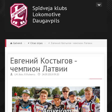
Spīdveja klubs
Lokomotīve
Daugavpils
Galvenā
»
Citas ziņas
»
Евгений Костыгов - чемпион Латвии
Евгений Костыгов -
чемпион Латвии
LM, foto: R.Rubenis
24.09.2018 09:20