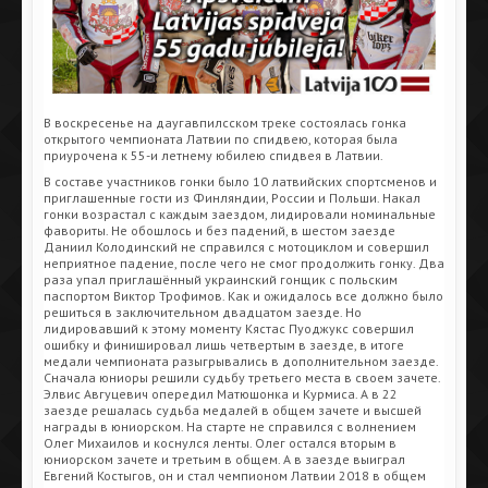
В воскресенье на даугавпилсском треке состоялась гонка
открытого чемпионата Латвии по спидвею, которая была
приурочена к 55-и летнему юбилею спидвея в Латвии.
В составе участников гонки было 10 латвийских спортсменов и
приглашенные гости из Финляндии, России и Польши. Накал
гонки возрастал с каждым заездом, лидировали номинальные
фавориты. Не обошлось и без падений, в шестом заезде
Даниил Колодинский не справился с мотоциклом и совершил
неприятное падение, после чего не смог продолжить гонку. Два
раза упал приглашённый украинский гонщик с польским
паспортом Виктор Трофимов. Как и ожидалось все должно было
решиться в заключительном двадцатом заезде. Но
лидировавший к этому моменту Кястас Пуоджукс совершил
ошибку и финишировал лишь четвертым в заезде, в итоге
медали чемпионата разыгрывались в дополнительном заезде.
Сначала юниоры решили судьбу третьего места в своем зачете.
Элвис Авгуцевич опередил Матюшонка и Курмиса. А в 22
заезде решалась судьба медалей в общем зачете и высшей
награды в юниорском. На старте не справился с волнением
Олег Михаилов и коснулся ленты. Олег остался вторым в
юниорском зачете и третьим в общем. А в заезде выиграл
Евгений Костыгов, он и стал чемпионом Латвии 2018 в общем