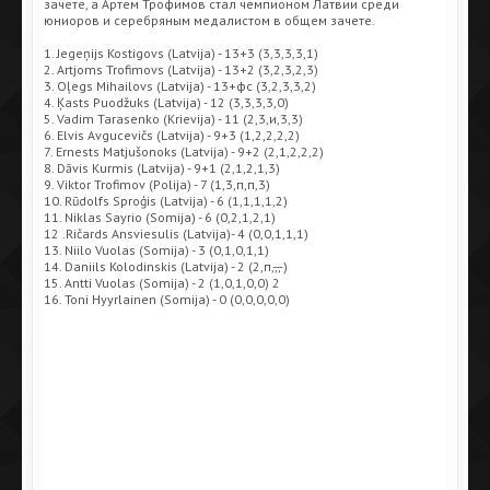
зачете, а Артем Трофимов стал чемпионом Латвии среди
юниоров и серебряным медалистом в общем зачете.
1. Jegeņijs Kostigovs (Latvija) - 13+3 (3,3,3,3,1)
2. Artjoms Trofimovs (Latvija) - 13+2 (3,2,3,2,3)
3. Oļegs Mihailovs (Latvija) - 13+фс (3,2,3,3,2)
4. Ķasts Puodžuks (Latvija) - 12 (3,3,3,3,0)
5. Vadim Tarasenko (Krievija) - 11 (2,3,и,3,3)
6. Elvis Avgucevičs (Latvija) - 9+3 (1,2,2,2,2)
7. Ernests Matjušonoks (Latvija) - 9+2 (2,1,2,2,2)
8. Dāvis Kurmis (Latvija) - 9+1 (2,1,2,1,3)
9. Viktor Trofimov (Polija) - 7 (1,3,п,п,3)
10. Rūdolfs Sproģis (Latvija) - 6 (1,1,1,1,2)
11. Niklas Sayrio (Somija) - 6 (0,2,1,2,1)
12 .Ričards Ansviesulis (Latvija)- 4 (0,0,1,1,1)
13. Niilo Vuolas (Somija) - 3 (0,1,0,1,1)
14. Daniils Kolodinskis (Latvija) - 2 (2,п,-,-,-)
15. Antti Vuolas (Somija) - 2 (1,0,1,0,0) 2
16. Toni Hyyrlainen (Somija) - 0 (0,0,0,0,0)