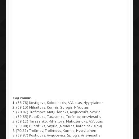
Ход гонки:
1. (68.78) Kostigovs, Kolodinskis, A.Vuolas, Hyyrylainen
2. (69.13) Mihailovs, Kurmis, Sproģis, N.Vuolas
3. (70.02) Trofimovs, Matjušonoks, Avgucevičs, Sayrio
4. (69.83) Puodžuks, Tarasenko, Trofimov, Ansviesulis
5. (69.12) Tarasenko, Mihailovs, Matjušonoks, A.Vuolas
6. (69.08) Puodžuks, Sayrio, ,N.Vuolas, Kolodinskis(пи)
7. (70.22) Trofimov, Trofimovs, Kurmis, Hyyrylainen
8. (69.97) Kostigovs, Avgucevičs, Sproģis, Ansviesulis