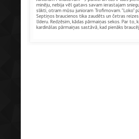
minēju, nebija vēl gatavs savam ierastajam snieg
slikti, otram mūsu junioram Trofimovam. "Loko" pār
Septiņos braucienos tika zaudēts un četras reizes - 
līderu. Redzēsim, kādas pārmaiņas sekos. Par to, ka
kardinālas pārmaiņas sastāvā, kad pienāks braucēju