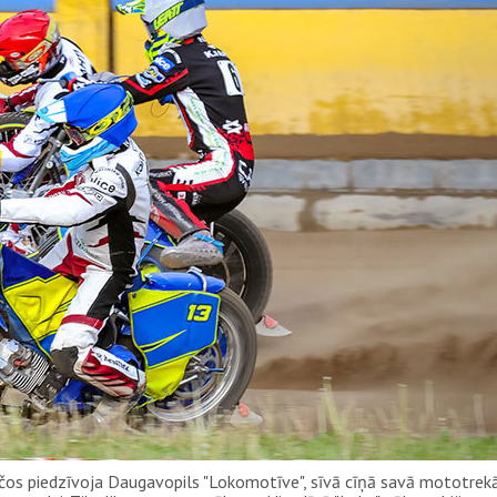
čos piedzīvoja Daugavopils "Lokomotīve", sīvā cīņā savā mototrekā