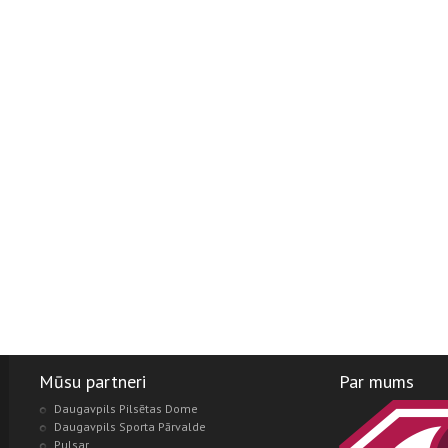
Mūsu partneri
Par mums
Daugavpils Pilsētas Dome
Daugavpils Sporta Pārvalde
Pulsar