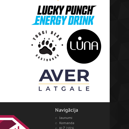
Navigācija
Jaunumi
Komanda
KLŻ 2026