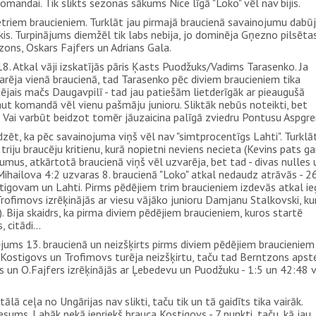
andai. Tik slikts sezonas sākums Nice līgā "Loko" vēl nav bijis.
triem braucieniem. Turklāt jau pirmajā braucienā savainojumu dabū
kis. Turpinājums diemžēl tik labs nebija, jo dominēja Gņezno pilsēta
tzons, Oskars Fajfers un Adrians Gala.
:18. Atkal vāji izskatījās pāris Ķasts Puodžuks/Vadims Tarasenko. Ja
rēja vienā braucienā, tad Tarasenko pēc diviem braucieniem tika
jais mačs Daugavpilī - tad jau patiešām lietderīgāk ar pieaugušā
ut komandā vēl vienu pašmāju junioru. Sliktāk nebūs noteikti, bet
 Vai varbūt beidzot tomēr jāuzaicina palīgā zviedru Pontusu Aspgre
dzēt, ka pēc savainojuma viņš vēl nav "simtprocentīgs Lahti". Turklāt
triju braucēju kritienu, kurā nopietni neviens necieta (Kevins pats g
umus, atkārtotā braucienā viņš vēl uzvarēja, bet tad - divas nulles 
ihailova 4:2 uzvaras 8. braucienā "Loko" atkal nedaudz atrāvās - 2
tigovam un Lahti. Pirms pēdējiem trim braucieniem izdevās atkal i
ofimovs izrēķinājās ar viesu vājāko junioru Damjanu Stalkovski, ku
 Bija skaidrs, ka pirma diviem pēdējiem braucieniem, kuros startē
 citādi...
ējums 13. braucienā un neizšķirts pirms diviem pēdējiem braucieniem 
 Kostigovs un Trofimovs turēja neizšķirtu, taču tad Berntzons apst
s un O.Fajfers izrēķinājās ar Ļebedevu un Puodžuku - 1:5 un 42:48 v
ā ceļa no Ungārijas nav slikti, taču tik un tā gaidīts tika vairāk.
esums. Labāk nekā iepriekš brauca Kostigovs - 7 punkti, taču, kā jau