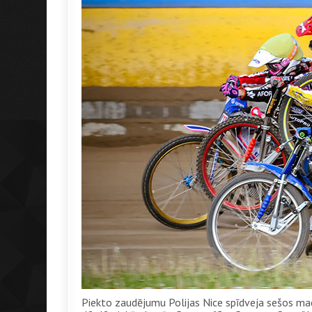
Piekto zaudējumu Polijas Nice spīdveja sešos ma