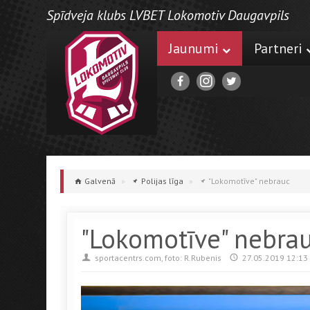
Spīdveja klubs LVBET Lokomotiv Daugavpils
Jaunumi
Partneri
Galvenā
»
Polijas līga
»
"Lokomotīve" nebrauc
"Lokomotīve" nebra
sportacentrs.com, foto: R.Rubenis
27.05.2019 12:13