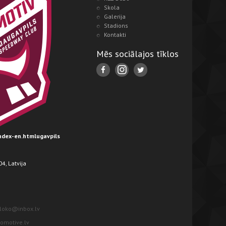
Skola
Galerija
Stadions
Kontakti
Mēs sociālajos tīklos
index-en.htmlugavpils
4, Latvija
loko@inbox.lv
motive.lv