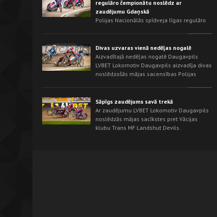
regulāro čempionātu noslēdz ar
zaudējumu Gdaņskā
Polijas Nacionālās spīdveja līgas regulāro
čempionātu LVBET Lokomotiv Daugavpils
noslēdza ar izbraukuma sacensībām pret
sezonas līderi - Wybrzeże Gdańsk. Gdaņskas
Divas uzvaras vienā nedēļas nogalē
trekā mājinieki jau no pirmajiem
Aizvadītajā nedēļas nogalē Daugavpils
braucieniem pārņēma iniciatīvu un izcīnīja
LVBET Lokomotiv Daugavpils aizvadīja divas
uzvaru ar rezultātu 54:36.
noslēdzošās mājas sacensības Polijas
Nacionālās spīdveja līgas regulārajā
čempionātā. Savā trekā mūsu komanda
vispirms neticami saspringtā cīņā izrāva
Sāpīgs zaudējums savā trekā
uzvaru pār OK Kolejarz Opole ar rezultātu
Ar zaudējumu LVBET Lokomotiv Daugavpils
46:44, bet nākamajā dienā pārliecinoši
noslēdzās mājas sacīkstes pret Vācijas
pārspēja Śląsk Świętochłowice - 62:26.
klubu Trans MF Landshut Devils.