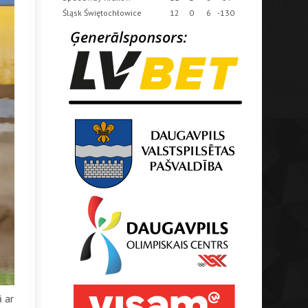
Śląsk Świętochłowice
12
0
6
-130
 ar