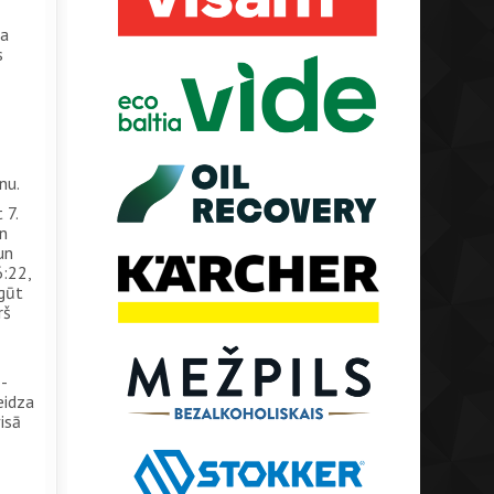
ja
s
nu.
 7.
an
un
6:22,
egūt
rš
-
eidza
isā