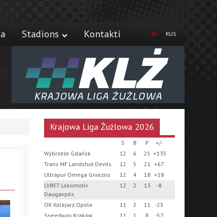
ja
Stadions
Kontakti
LV
RUS
Krajowa Liga Żużlowa 2026
S
B
P
+/-
Wybrzeże Gdańsk
12
6
25
+135
Trans MF Landshut Devils
12
5
21
+67
Ultrapur Omega Gniezno
12
4
18
+18
LVBET Lokomotiv
12
2
13
-8
Daugavpils
OK Kolejarz Opole
11
2
11
-25
Speedway Kraków
11
1
8
-57