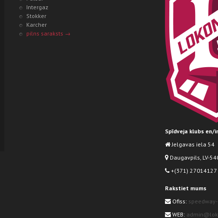
Intergaz
Stokker
Karcher
pilns saraksts →
Spīdveja klubs en/
Jelgavas iela 54
Daugavpils, LV-540
+(371) 27014127
Rakstiet mums
Ofiss:
speedway-
WEB:
admin@loko