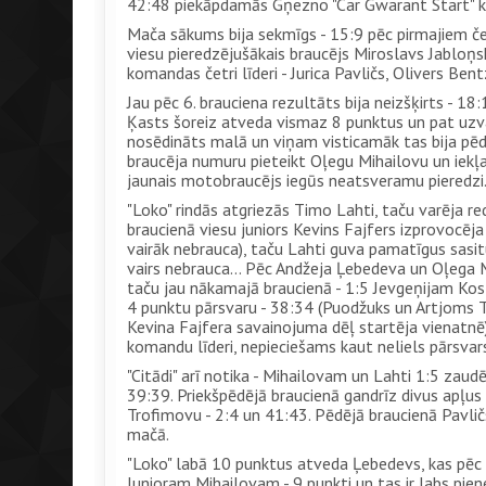
42:48 piekāpdamās Gņezno "Car Gwarant Start" kom
Mača sākums bija sekmīgs - 15:9 pēc pirmajiem če
viesu pieredzējušākais braucējs Miroslavs Jabloņs
komandas četri līderi - Jurica Pavličs, Olivers Ben
Jau pēc 6. brauciena rezultāts bija neizšķirts - 18
Ķasts šoreiz atveda vismaz 8 punktus un pat uzva
nosēdināts malā un viņam visticamāk tas bija pēdē
braucēja numuru pieteikt Oļegu Mihailovu un iekļa
jaunais motobraucējs iegūs neatsveramu pieredzi.
"Loko" rindās atgriezās Timo Lahti, taču varēja re
braucienā viesu juniors Kevins Fajfers izprovocēja 
vairāk nebrauca), taču Lahti guva pamatīgus sasit
vairs nebrauca... Pēc Andžeja Ļebedeva un Oļega M
taču jau nākamajā braucienā - 1:5 Jevgeņijam Kos
4 punktu pārsvaru - 38:34 (Puodžuks un Artjoms Tr
Kevina Fajfera savainojuma dēļ startēja vienatnē).
komandu līderi, nepieciešams kaut neliels pārsvars,
"Citādi" arī notika - Mihailovam un Lahti 1:5 zaud
39:39. Priekšpēdējā braucienā gandrīz divus apļus
Trofimovu - 2:4 un 41:43. Pēdējā braucienā Pavlič
mačā.
"Loko" labā 10 punktus atveda Ļebedevs, kas pēc tāl
Junioram Mihailovam - 9 punkti un tas ir labs pien