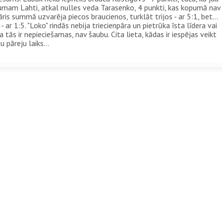
umam Lahti, atkal nulles veda Tarasenko, 4 punkti, kas kopumā nav
is summā uzvarēja piecos braucienos, turklāt trijos - ar 5:1, bet...
ar 1:5. "Loko" rindās nebija triecienpāra un pietrūka īsta līdera vai
 tās ir nepieciešamas, nav šaubu. Cita lieta, kādas ir iespējas veikt
 pāreju laiks...