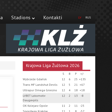
ja
Stadions
Kontakti
LV
RUS
Krajowa Liga Żużlowa 2026
S
B
P
+/-
Wybrzeże Gdańsk
12
6
25
+135
Trans MF Landshut Devils
12
5
21
+67
Ultrapur Omega Gniezno
12
4
18
+18
LVBET Lokomotiv
12
2
13
-8
Daugavpils
OK Kolejarz Opole
11
2
11
-25
Speedway Kraków
11
1
8
-57