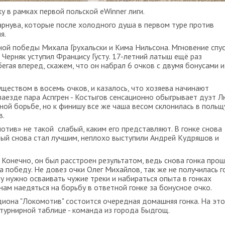
 в рамках первой польской eWinner лиги.
арнува, которые после холодного душа в первом туре против
я.
йной победы Михала Грухальски и Кима Нильсона. Мгновение спус
Черняк уступил Францису Густу. 17-летний латыш ещё раз
егая вперед, скажем, что он набрал 6 очков с двумя бонусами и
ществом в восемь очков, и казалось, что хозяева начинают
заезде пара Аспгрен - Костыгов сенсационно обыгрывает дуэт Л
ной борьбе, но к финишу все же чаша весом склонилась в польщ
в.
отив» не такой слабый, каким его представляют. В гонке снова
рый снова стал лучшим, неплохо выступили Андрей Кудряшов и
 Конечно, он был расстроен результатом, ведь снова гонка прош
а победу. Не довез очки Олег Михайлов, так же не получилась г
у нужно осваивать чужие треки и набираться опыта в гонках
 нам наедяться на борьбу в ответной гонке за бонусное очко.
диона "Локомотив" состоится очередная домашняя гонка. На эт
 турнирной таблице - команда из города Быдгощ.