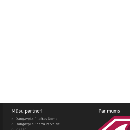
Mūsu partneri
Par mums
Daugavpils Pilsētas Dome
Daugavpils Sporta Pārvalde
Pulsar