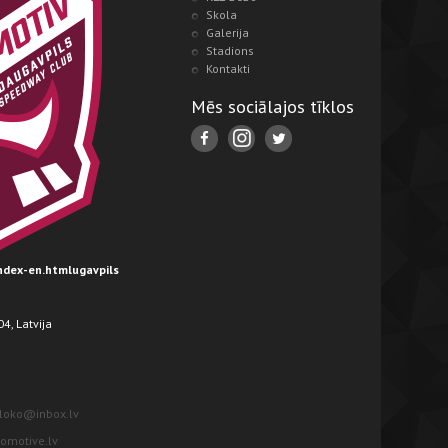
Skola
Galerija
Stadions
Kontakti
Mēs sociālajos tīklos
index-en.htmlugavpils
4, Latvija
loko@inbox.lv
motive.lv