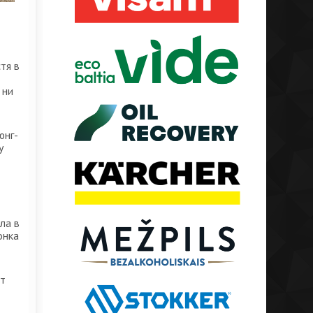
тя в
 ни
юнг-
у
ла в
онка
от