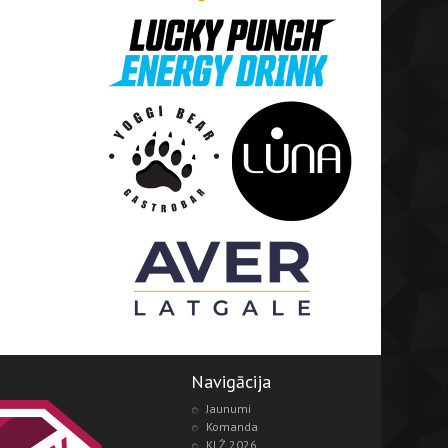
Navigācija
Jaunumi
Komanda
KLŻ 2026