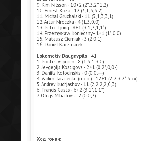
9. Kim Nilsson - 10+2 (2*,3,2*,1,2)
10. Ernest Koza - 12 (3,1,3,3,2)
11. Michał Gruchalski - 11 (3,1,3,3,1)
12. Artur Mroczka - 4 (1,3,0,0)
13. Peter Ljung - 8+1 (3,1,2,1,1*)
14. Przemysław Konieczny - 1+1 (1*,0,0)
15. Mateusz Cierniak - 3 (2,0,1)
16. Daniel Kaczmarek -
Lokomotiv Daugavpils - 41
1. Pontus Aspgren - 8 (1,3,1,3,0)
2. Jevgeņijs Kostigovs - 2+1 (0,2*,0,0,-)
3. Daniils Kolodinskis - 0 (0,0,-,-,-)
4. Vadim Tarasenko (гость) - 12+1 (2,2,3,2*,3,сх)
5. Andrey Kudrjashov - 11 (2,2,2,2,0,3)
6. Francis Gusts - 6+2 (3,1*,1,1*)
7. Olegs Mihailovs - 2 (0,0,2)
Ход гонки: