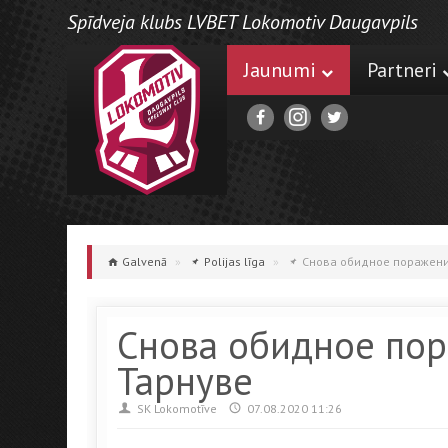
Spīdveja klubs LVBET Lokomotiv Daugavpils
Jaunumi
Partneri
Galvenā
»
Polijas līga
»
Снова обидное поражени
Снова обидное пор
Тарнуве
SK Lokomotīve
07.08.2020 11:26