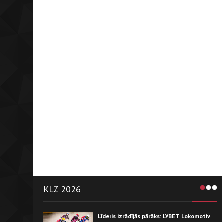
KLŻ 2026
Līderis izrādījās pārāks: LVBET Lokomotiv