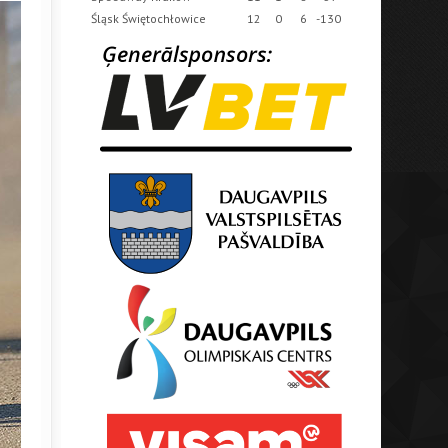
Śląsk Świętochłowice
12
0
6
-130