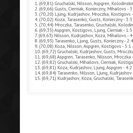
1. (69,81) Gruchalski, Nilsson, Aspgren, Kolodinskis 
2. (69,66) Gusts, Cierniak, Konieczny, Mihailovs - 3:
3. (70,20) Ljung, Kudrjashov, Mroczka, Kostigovs - 
4. (70,02) Koza, Tarasenko, Gusts, Konieczny - 3:3 
5. (70,44) Mroczka, Tarasenko, Gruchalski, Kolodins
6. (69,35) Aspgren, Kostigovs, Ljung, Cierniak - 1:5
7. (69,63) Nilsson, Kudrjashov, Koza, Mihailovs - 4
8. (69,93) Tarasenko, Ljung, Gusts, Konieczny - 2:4
9. (70,08) Koza, Nilsson, Aspgren, Kostigovs - 5:1 
10. (69,72) Gruchalski, Kudrjashov, Gusts, Mroczka
11. (69,68) Aspgren, Tarasenko, Nilsson, Mroczka -
12. (69,82) Gruchalski, Mihailovs, Cierniak, Kostigo
13. (69,81) Koza, Kudrjashov, Ljung, Aspgren - 4:2 
14. (69,84) Tarasenko, Nilsson, Ljung, Kudrjashov -
15. (69,71) Kudrjashov, Koza, Gruchalski, Tarasenko