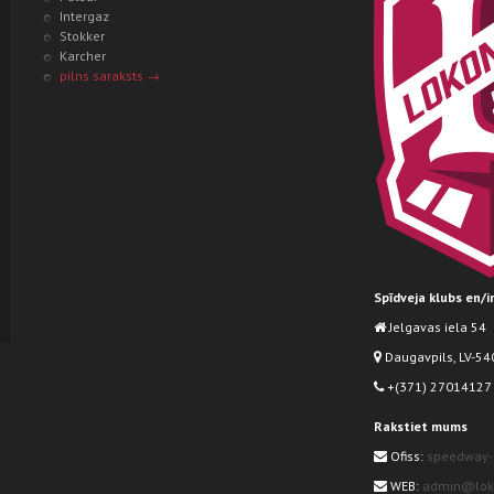
Intergaz
Stokker
Karcher
pilns saraksts →
Spīdveja klubs en/
Jelgavas iela 54
Daugavpils, LV-540
+(371) 27014127
Rakstiet mums
Ofiss:
speedway-
WEB:
admin@loko