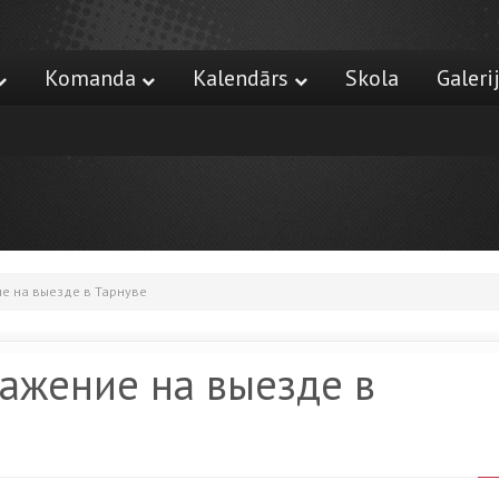
Komanda
Kalendārs
Skola
Galeri
е на выезде в Тарнуве
ажение на выезде в