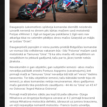
Daugavpils Lokomotīves spīdveja komandai diemžēl neizdevās
uzvarēt nevienā no diviem pēc kārtas mačiem savā mototrekā
Polijas eWinner 1. līgā un tagad jau palikšana 1.līgā vairs nav
atkarīga tikai no sekmēm pēdējos divos mačos Gdaņskā un mājās
ar Lodzas "Orzel".
Daugavpilieši joprojām ir vienu punktu priekšā Bidgoščas komandai
un vismaz līdz svētdienas vakaram būs - līdz "Polonia" mačam savā
mototrekā ar Tarnuvas "Unia". Tā ka sēru maršu vēl nespēlēsim un
nespēlēsim to jebkurā gadījumā, taču par to, jācer, tomēr nebūs
jāraksta...
Neveiksmēm ir gan objektīvi, gan subjektīvi iemesli - abos mačos
nevarēja palīdzēt zviedrs Pontuss Aspgrens (savainojums), bet
pirmajā mačā ar Tarnuvas "Unia" nevarēja būt klāt arī "viesis" Vadims
tarasenko. Tie būtu objektīvie iemesli, taču būtiskāki tomēr bija citi
iemesli, jo abas komandas nebija neuzvaramas. Abos gadījumos
maču galotnēs tika piedzīvots zaudējums - 44:46 no "Unia" un 43:47
no Ostruvas "Arged Malesa Ostrovia".
Pirmajā mačā ķibeles sākās jau kopš tā paša sākuma - Oļega
Mihailova un Jevgeņija Kostigova uzvarai ar 4:2 pirmajā braucienā
sekoja Mihailova motocikla defekts, izbraucot uz junioru braucienu,
un viņš nepaspēja nomainīt motocklu - Francis Gusts uzvarēja,