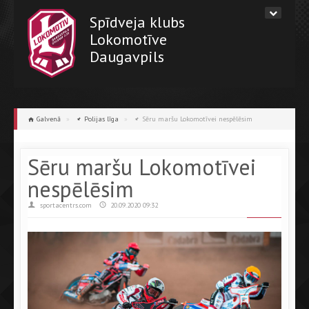
Spīdveja klubs
Lokomotīve
Daugavpils
Galvenā
»
Polijas līga
»
Sēru maršu Lokomotīvei nespēlēsim
Sēru maršu Lokomotīvei
nespēlēsim
sportacentrs.com
20.09.2020 09:32