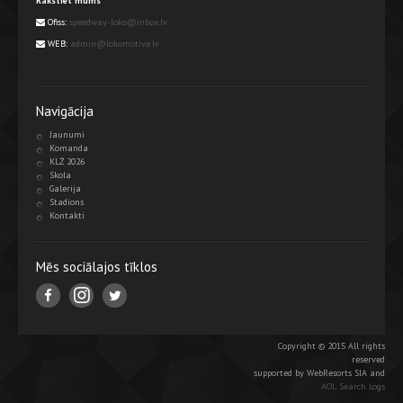
Rakstiet mums
Ofiss:
speedway-loko@inbox.lv
WEB:
admin@lokomotive.lv
Navigācija
Jaunumi
Komanda
KLŻ 2026
Skola
Galerija
Stadions
Kontakti
Mēs sociālajos tīklos
Copyright © 2015 All rights
reserved
supported by WebResorts SIA and
AOL Search Logs