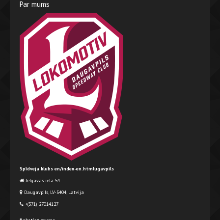
Par mums
Spīdveja klubs en/index-en.htmlugavpils
Jelgavas iela 54
Daugavpils, LV-5404, Latvija
+(371) 27014127