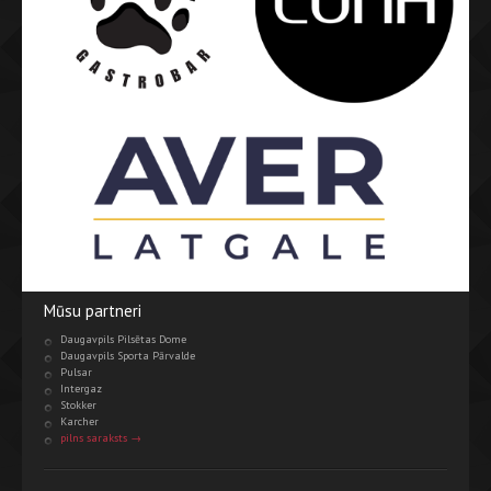
Mūsu partneri
Daugavpils Pilsētas Dome
Daugavpils Sporta Pārvalde
Pulsar
Intergaz
Stokker
Karcher
pilns saraksts →