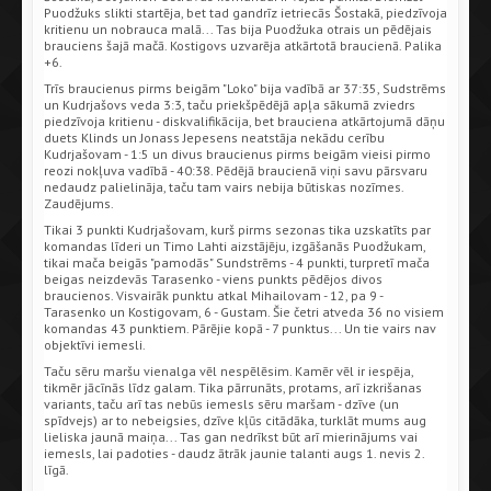
Puodžuks slikti startēja, bet tad gandrīz ietriecās Šostakā, piedzīvoja
kritienu un nobrauca malā... Tas bija Puodžuka otrais un pēdējais
brauciens šajā mačā. Kostigovs uzvarēja atkārtotā braucienā. Palika
+6.
Trīs braucienus pirms beigām "Loko" bija vadībā ar 37:35, Sudstrēms
un Kudrjašovs veda 3:3, taču priekšpēdējā apļa sākumā zviedrs
piedzīvoja kritienu - diskvalifikācija, bet brauciena atkārtojumā dāņu
duets Klinds un Jonass Jepesens neatstāja nekādu cerību
Kudrjašovam - 1:5 un divus braucienus pirms beigām vieisi pirmo
reozi nokļuva vadībā - 40:38. Pēdējā braucienā viņi savu pārsvaru
nedaudz palielināja, taču tam vairs nebija būtiskas nozīmes.
Zaudējums.
Tikai 3 punkti Kudrjašovam, kurš pirms sezonas tika uzskatīts par
komandas līderi un Timo Lahti aizstājēju, izgāšanās Puodžukam,
tikai mača beigās "pamodās" Sundstrēms - 4 punkti, turpretī mača
beigas neizdevās Tarasenko - viens punkts pēdējos divos
braucienos. Visvairāk punktu atkal Mihailovam - 12, pa 9 -
Tarasenko un Kostigovam, 6 - Gustam. Šie četri atveda 36 no visiem
komandas 43 punktiem. Pārējie kopā - 7 punktus... Un tie vairs nav
objektīvi iemesli.
Taču sēru maršu vienalga vēl nespēlēsim. Kamēr vēl ir iespēja,
tikmēr jācīnās līdz galam. Tika pārrunāts, protams, arī izkrišanas
variants, taču arī tas nebūs iemesls sēru maršam - dzīve (un
spīdvejs) ar to nebeigsies, dzīve kļūs citādāka, turklāt mums aug
lieliska jaunā maiņa... Tas gan nedrīkst būt arī mierinājums vai
iemesls, lai padoties - daudz ātrāk jaunie talanti augs 1. nevis 2.
līgā.