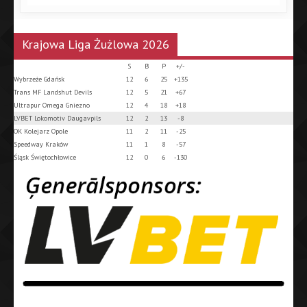
Krajowa Liga Żużlowa 2026
S
B
P
+/-
Wybrzeże Gdańsk
12
6
25
+135
Trans MF Landshut Devils
12
5
21
+67
Ultrapur Omega Gniezno
12
4
18
+18
LVBET Lokomotiv Daugavpils
12
2
13
-8
OK Kolejarz Opole
11
2
11
-25
Speedway Kraków
11
1
8
-57
Śląsk Świętochłowice
12
0
6
-130