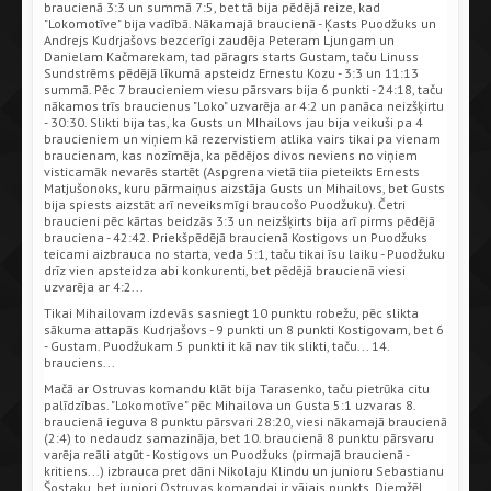
braucienā 3:3 un summā 7:5, bet tā bija pēdējā reize, kad
"Lokomotīve" bija vadībā. Nākamajā braucienā - Ķasts Puodžuks un
Andrejs Kudrjašovs bezcerīgi zaudēja Peteram Ljungam un
Danielam Kačmarekam, tad pāragrs starts Gustam, taču Linuss
Sundstrēms pēdējā līkumā apsteidz Ernestu Kozu - 3:3 un 11:13
summā. Pēc 7 braucieniem viesu pārsvars bija 6 punkti - 24:18, taču
nākamos trīs braucienus "Loko" uzvarēja ar 4:2 un panāca neizšķirtu
- 30:30. Slikti bija tas, ka Gusts un MIhailovs jau bija veikuši pa 4
braucieniem un viņiem kā rezervistiem atlika vairs tikai pa vienam
braucienam, kas nozīmēja, ka pēdējos divos neviens no viņiem
visticamāk nevarēs startēt (Aspgrena vietā tiia pieteikts Ernests
Matjušonoks, kuru pārmaiņus aizstāja Gusts un Mihailovs, bet Gusts
bija spiests aizstāt arī neveiksmīgi braucošo Puodžuku). Četri
braucieni pēc kārtas beidzās 3:3 un neizšķirts bija arī pirms pēdējā
brauciena - 42:42. Priekšpēdējā braucienā Kostigovs un Puodžuks
teicami aizbrauca no starta, veda 5:1, taču tikai īsu laiku - Puodžuku
drīz vien apsteidza abi konkurenti, bet pēdējā braucienā viesi
uzvarēja ar 4:2...
Tikai Mihailovam izdevās sasniegt 10 punktu robežu, pēc slikta
sākuma attapās Kudrjašovs - 9 punkti un 8 punkti Kostigovam, bet 6
- Gustam. Puodžukam 5 punkti it kā nav tik slikti, taču... 14.
brauciens...
Mačā ar Ostruvas komandu klāt bija Tarasenko, taču pietrūka citu
palīdzības. "Lokomotīve" pēc Mihailova un Gusta 5:1 uzvaras 8.
braucienā ieguva 8 punktu pārsvari 28:20, viesi nākamajā braucienā
(2:4) to nedaudz samazināja, bet 10. braucienā 8 punktu pārsvaru
varēja reāli atgūt - Kostigovs un Puodžuks (pirmajā braucienā -
kritiens...) izbrauca pret dāni Nikolaju Klindu un junioru Sebastianu
Šostaku, bet juniori Ostruvas komandai ir vājais punkts. Diemžēl