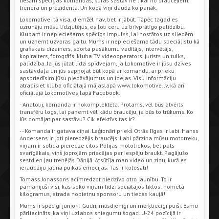
tiešām spēcīgas komandas, kuras sastāv ne tikai no braucējiem,
trenera un prezidenta. Un kopā viņi daudz ko panāk.
Lokomotīvei tā visa, diemžēl nav, bet ir jābūt. Tāpēc tagad es
uzrunāju mūsu līdzjutējus, es ļoti ceru uz brīvprātīgo palīdzību.
Klubam ir nepieciešams spēcīgs impulss, lai nostātos uz sliedēm
un uzņemt uzvaras gaitu. Mums ir nepieciešama tādu speciālistu kā
grafiskais dizainers, sporta pasākumu vadītājs, intervētājs,
kopiraiters, fotogrāfs, kluba TV videooperators, jurists un tulks,
palīdzība. Ja jūs jūtat līdzi spīdvejam, ja Lokomotīve ir jūsu dzīves
sastāvdaļa un jūs sapņojat būt kopā ar komandu, ar prieku
apspriedīsim jūsu piedāvājumus un idejas. Visu informāciju
atradīsiet kluba oficiālajā mājaslapā www.lokomotive.lv, kā arī
oficiālajā Lokomotīves lapā Facebook.
- Anatolij, komanda ir nokomplektēta. Protams, vēl būs atvērts
transfēru logs, lai paņemt vēl kādu braucēju, ja būs to trūkums. Ko
Jūs domājat par sastāvu? Cik efektīvs tas ir?
- - Komanda ir gatava cīņai. Leģionāri priekš Otrās līgas ir labi. Hanss
Andersens ir ļoti pieredzējis braucējs. Labi pārzina mūsu mototreku,
viņam ir solīda pieredze citos Polijas mototrekos, bet pats
svarīgākais, viņš joprojām priecājas par iespēju braukt. Pagājušo
sestdien jau trenējās Dānijā. Atsūtīja man video un ziņu, kurā es
ieraudzīju jaunā puikas emocijas. Tas ir kolosāli!
Tomass Jonassons acīmredzot piedzīvo otro jaunību. To ir
pamanījuši visi, kas seko viņam līdzi sociālajos tīklos: nometa
kilogramus, atrada nopietnu sponsoru un tiecas kaujā!
Mums ir spēcīgi juniori! Gudri, mūsdienīgi un mērķtiecīgi puiši. Esmu
pārliecināts, ka viņi uzlabos sniegumu šogad. U-24 pozīcijā ir