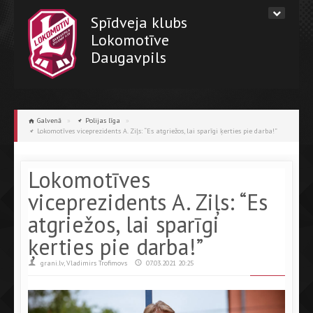
Spīdveja klubs
Lokomotīve
Daugavpils
Galvenā
»
Polijas līga
»
Lokomotīves viceprezidents A. Ziļs: “Es atgriežos, lai sparīgi ķerties pie darba!”
Lokomotīves
viceprezidents A. Ziļs: “Es
atgriežos, lai sparīgi
ķerties pie darba!”
grani.lv, Vladimirs Trofimovs
07.03.2021 20:25