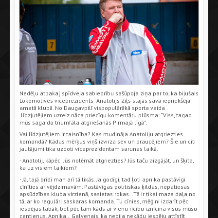
Nedēļu atpakaļ spīdveja sabiedrību sašūpoja ziņa par to, ka bijušais
Lokomotīves viceprezidents Anatolijs Ziļs stājās savā iepriekšējā
amatā klubā. No Daugavpilī vispopulārākā sporta veida
līdzjutējiem uzreiz nāca priecīgu komentāru plūsma: “Viss, tagad
mūs sagaida triumfāla atgriešanās Pirmajā līgā”.
Vai līdzjutējiem ir taisnība? Kas mudināja Anatoliju atgriezties
komandā? Kādus mērķus viņš izvirza sev un braucējiem? Šie un citi
jautājumi tika uzdoti viceprezidentam sarunas laikā.
- Anatolij, kāpēc Jūs nolēmāt atgriezties? Jūs taču aizgājāt, un šķita,
ka uz visiem laikiem?
- Jā, tajā brīdī man arī tā likās. Ja godīgi, tad ļoti apnika pastāvīgi
cīnīties ar vējdzirnavām. Pastāvīgas politiskas ķildas, nepatiesas
apsūdzības kluba virzienā, sasietas rokas…Tā ir tikai maza daļa no
tā, ar ko regulāri saskaras komanda. Tu cīnies, mēģini izdarīt pēc
iespējas labāk, bet pēc tam kāds ar vienu rīcību iznīcina visus mūsu
centienus. Apnika… Galvenais, ka nebija nekādu iespēju attīstīt