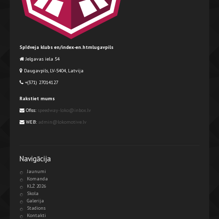
Spīdveja klubs en/index-en.htmlugavpils
Jelgavas iela 54
Daugavpils, LV-5404, Latvija
+(371) 27014127
Rakstiet mums
Ofiss:
speedway-loko@inbox.lv
WEB:
admin@lokomotive.lv
Navigācija
Jaunumi
Komanda
KLŻ 2026
Skola
Galerija
Stadions
Kontakti