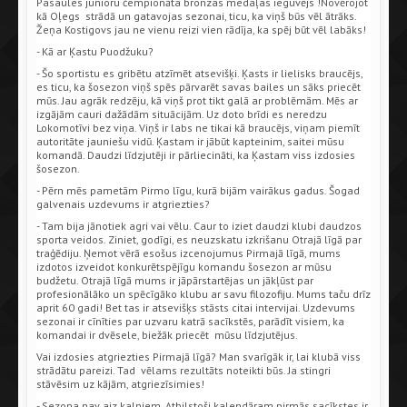
Pasaules junioru čempionāta bronzas medaļas ieguvējs !Novērojot
kā Oļegs strādā un gatavojas sezonai, ticu, ka viņš būs vēl ātrāks.
Žeņa Kostigovs jau ne vienu reizi vien rādīja, ka spēj būt vēl labāks!
- Kā ar Ķastu Puodžuku?
- Šo sportistu es gribētu atzīmēt atsevišķi. Ķasts ir lielisks braucējs,
es ticu, ka šosezon viņš spēs pārvarēt savas bailes un sāks priecēt
mūs. Jau agrāk redzēju, kā viņš prot tikt galā ar problēmām. Mēs ar
izgājām cauri dažādām situācijām. Uz doto brīdi es neredzu
Lokomotīvi bez viņa. Viņš ir labs ne tikai kā braucējs, viņam piemīt
autoritāte jauniešu vidū. Ķastam ir jābūt kapteinim, saitei mūsu
komandā. Daudzi līdzjutēji ir pārliecināti, ka Ķastam viss izdosies
šosezon.
- Pērn mēs pametām Pirmo līgu, kurā bijām vairākus gadus. Šogad
galvenais uzdevums ir atgriezties?
- Tam bija jānotiek agri vai vēlu. Caur to iziet daudzi klubi daudzos
sporta veidos. Ziniet, godīgi, es neuzskatu izkrišanu Otrajā līgā par
traģēdiju. Ņemot vērā esošus izcenojumus Pirmajā līgā, mums
izdotos izveidot konkurētspējīgu komandu šosezon ar mūsu
budžetu. Otrajā līgā mums ir jāpārstartējas un jākļūst par
profesionālāko un spēcīgāko klubu ar savu filozofiju. Mums taču drīz
aprit 60 gadi! Bet tas ir atsevišķs stāsts citai intervijai. Uzdevums
sezonai ir cīnīties par uzvaru katrā sacīkstēs, parādīt visiem, ka
komandai ir dvēsele, biežāk priecēt mūsu līdzjutējus.
Vai izdosies atgriezties Pirmajā līgā? Man svarīgāk ir, lai klubā viss
strādātu pareizi. Tad vēlams rezultāts noteikti būs. Ja stingri
stāvēsim uz kājām, atgriezīsimies!
- Sezona nav aiz kalniem. Atbilstoši kalendāram pirmās sacīkstes ir