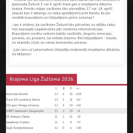
jāaizvada Žešuvā 3. vai 4. aprīlī. Kaut gan ir iespējama datumu
maiņa. Pirmās mājas sacīkstes tiks aizvadītas 17. vai 18. aprīlī
(daudz kas ir atkarīgs no laika apstākļiem) pret Raviču. Ko jūs
novēlāt braucējiem un līdzjutējiem pirms sezonas?
- Jau ir zināms, ka sacīkstes Žešuvā tiks pārceltas uz vēlāku laiku.
Viņi nepaspēj sagatavoties pēc stadiona rekonstrukcijas.
Braucējiem novēlu veiksmi katrās sacīkstēs, degsmi, emocijas,
uzvaras, un, protams, lai nebūtu traumu. Bet līdzjutējiem – baudu
no skaistās cīņas un savas komandas uzvaras.
- Ļoti ceru uz Lokomotīves līdzjutēju maksimāli iespējamo atbalstu.
Uz tikšanos!
Krajowa Liga Żużlowa 2026
S
B
P
+/-
Wybrzeże Gdańsk
12
6
25
+135
Trans MF Landshut Devils
12
5
21
+67
Ultrapur Omega Gniezno
12
4
18
+18
LVBET Lokomotiv Daugavpils
12
2
13
-8
OK Kolejarz Opole
11
2
11
-25
Speedway Kraków
11
1
8
-57
Śląsk Świętochłowice
12
0
6
-130