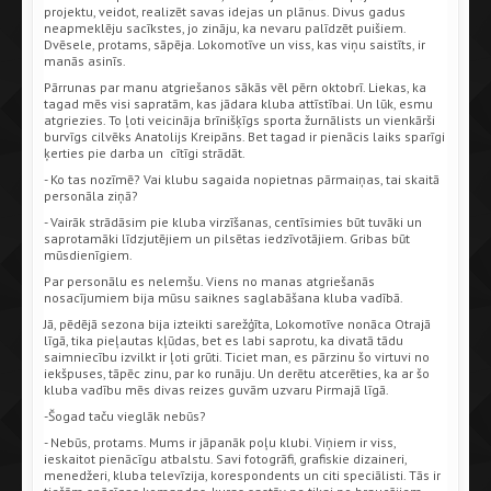
projektu, veidot, realizēt savas idejas un plānus. Divus gadus
neapmeklēju sacīkstes, jo zināju, ka nevaru palīdzēt puišiem.
Dvēsele, protams, sāpēja. Lokomotīve un viss, kas viņu saistīts, ir
manās asinīs.
Pārrunas par manu atgriešanos sākās vēl pērn oktobrī. Liekas, ka
tagad mēs visi sapratām, kas jādara kluba attīstībai. Un lūk, esmu
atgriezies. To ļoti veicināja brīnišķīgs sporta žurnālists un vienkārši
burvīgs cilvēks Anatolijs Kreipāns. Bet tagad ir pienācis laiks sparīgi
ķerties pie darba un cītīgi strādāt.
- Ko tas nozīmē? Vai klubu sagaida nopietnas pārmaiņas, tai skaitā
personāla ziņā?
- Vairāk strādāsim pie kluba virzīšanas, centīsimies būt tuvāki un
saprotamāki līdzjutējiem un pilsētas iedzīvotājiem. Gribas būt
mūsdienīgiem.
Par personālu es nelemšu. Viens no manas atgriešanās
nosacījumiem bija mūsu saiknes saglabāšana kluba vadībā.
Jā, pēdējā sezona bija izteikti sarežģīta, Lokomotīve nonāca Otrajā
līgā, tika pieļautas kļūdas, bet es labi saprotu, ka divatā tādu
saimniecību izvilkt ir ļoti grūti. Ticiet man, es pārzinu šo virtuvi no
iekšpuses, tāpēc zinu, par ko runāju. Un derētu atcerēties, ka ar šo
kluba vadību mēs divas reizes guvām uzvaru Pirmajā līgā.
-Šogad taču vieglāk nebūs?
- Nebūs, protams. Mums ir jāpanāk poļu klubi. Viņiem ir viss,
ieskaitot pienācīgu atbalstu. Savi fotogrāfi, grafiskie dizaineri,
menedžeri, kluba televīzija, korespondents un citi speciālisti. Tās ir