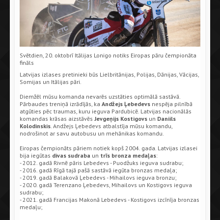
Svētdien, 20. oktobrī Itālijas Lonigo notiks Eiropas pāru čempionāta
fināls
Latvijas izlases pretinieki būs Lielbritānijas, Polijas, Dānijas, Vācijas,
Somijas un Itālijas pāri.
Diemžēl mūsu komanda nevarēs uzstāties optimālā sastāvā.
Pārbaudes treniņā izrādījās, ka
Andžejs Ļebedevs
nespēja pilnībā
atgūties pēc traumas, kuru ieguva Pardubicē. Latvijas nacionālās
komandas krāsas aizstāvēs
Jevgeņijs Kostigovs
un
Daniils
Kolodinskis
. Andžejs Ļebedevs atbalstīja mūsu komandu,
nodrošinot ar savu autobusu un mehānikas komandu.
Eiropas čempionāts pāriem notiek kopš 2004. gada. Latvijas izlasei
bija iegūtas
divas sudraba
un
trīs bronza medaļas
:
- 2012. gadā Rivnē pāris Lebedevs - Puodžuks ieguva sudrabu;
- 2016. gadā Rīgā tajā pašā sastāvā iegūta bronzas medaļa;
- 2019. gadā Balakovā Ļebedevs - Mihailovs ieguva bronzu;
- 2020. gadā Terenzano Ļebedevs, Mihailovs un Kostigovs ieguva
sudrabu;
- 2021. gadā Francijas Makonā Lebedevs - Kostigovs izcīnīja bronzas
medaļu;