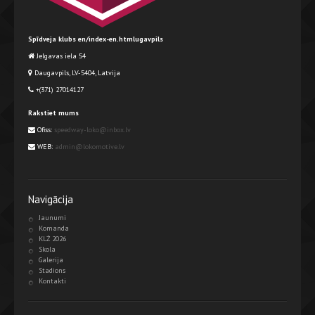
Spīdveja klubs en/index-en.htmlugavpils
Jelgavas iela 54
Daugavpils, LV-5404, Latvija
+(371) 27014127
Rakstiet mums
Ofiss:
speedway-loko@inbox.lv
WEB:
admin@lokomotive.lv
Navigācija
Jaunumi
Komanda
KLŻ 2026
Skola
Galerija
Stadions
Kontakti