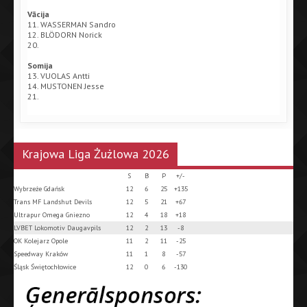
Vācija
11. WASSERMAN Sandro
12. BLÖDORN Norick
20.
Somija
13. VUOLAS Antti
14. MUSTONEN Jesse
21.
Krajowa Liga Żużlowa 2026
S
B
P
+/-
Wybrzeże Gdańsk
12
6
25
+135
Trans MF Landshut Devils
12
5
21
+67
Ultrapur Omega Gniezno
12
4
18
+18
LVBET Lokomotiv Daugavpils
12
2
13
-8
OK Kolejarz Opole
11
2
11
-25
Speedway Kraków
11
1
8
-57
Śląsk Świętochłowice
12
0
6
-130