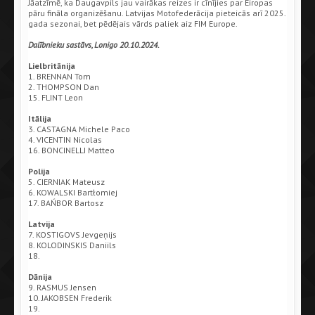
Jāatzīmē, ka Daugavpils jau vairākas reizes ir cīnījies par Eiropas
pāru fināla organizēšanu. Latvijas Motofederācija pieteicās arī 2025.
gada sezonai, bet pēdējais vārds paliek aiz FIM Europe.
Dalībnieku sastāvs, Lonigo 20.10.2024.
Lielbritānija
1. BRENNAN Tom
2. THOMPSON Dan
15. FLINT Leon
Itālija
3. CASTAGNA Michele Paco
4. VICENTIN Nicolas
16. BONCINELLI Matteo
Polija
5. CIERNIAK Mateusz
6. KOWALSKI Bartłomiej
17. BAŃBOR Bartosz
Latvija
7. KOSTIGOVS Jevgeņijs
8. KOLODINSKIS Daniils
18.
Dānija
9. RASMUS Jensen
10. JAKOBSEN Frederik
19.