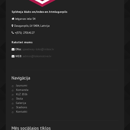
Spīdveja klubs en/index-en.htmlugavpils
Jelgavas iela 54
Daugavpils, LV-5404, Latvija
+(371) 27014127
Rakstiet mums
Ofiss:
speedway-loko@inbox.lv
WEB:
admin@lokomotive.lv
Navigācija
Jaunumi
Komanda
KLŻ 2026
Skola
Galerija
Stadions
Kontakti
Mēs sociālajos tīklos