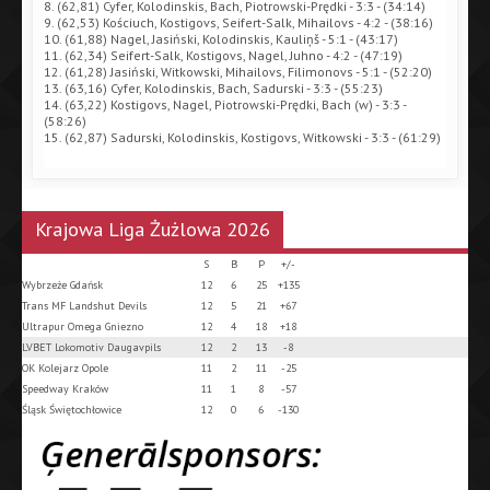
8. (62,81) Cyfer, Kolodinskis, Bach, Piotrowski-Prędki - 3:3 - (34:14)
9. (62,53) Kościuch, Kostigovs, Seifert-Salk, Mihailovs - 4:2 - (38:16)
10. (61,88) Nagel, Jasiński, Kolodinskis, Kauliņš - 5:1 - (43:17)
11. (62,34) Seifert-Salk, Kostigovs, Nagel, Juhno - 4:2 - (47:19)
12. (61,28) Jasiński, Witkowski, Mihailovs, Filimonovs - 5:1 - (52:20)
13. (63,16) Cyfer, Kolodinskis, Bach, Sadurski - 3:3 - (55:23)
14. (63,22) Kostigovs, Nagel, Piotrowski-Prędki, Bach (w) - 3:3 -
(58:26)
15. (62,87) Sadurski, Kolodinskis, Kostigovs, Witkowski - 3:3 - (61:29)
Krajowa Liga Żużlowa 2026
S
B
P
+/-
Wybrzeże Gdańsk
12
6
25
+135
Trans MF Landshut Devils
12
5
21
+67
Ultrapur Omega Gniezno
12
4
18
+18
LVBET Lokomotiv Daugavpils
12
2
13
-8
OK Kolejarz Opole
11
2
11
-25
Speedway Kraków
11
1
8
-57
Śląsk Świętochłowice
12
0
6
-130