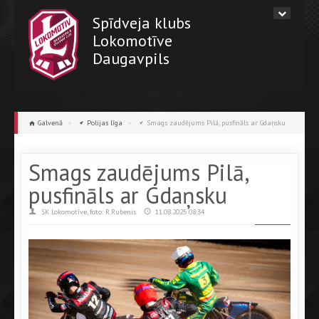
Spīdveja klubs
Lokomotīve
Daugavpils
Galvenā
»
Polijas līga
»
Smags zaudējums Pilā, pusfināls ar Gdaņsku
Smags zaudējums Pilā,
pusfināls ar Gdaņsku
SK Lokomotīve, foto: R.Rubenis
11.08.2025 08:34