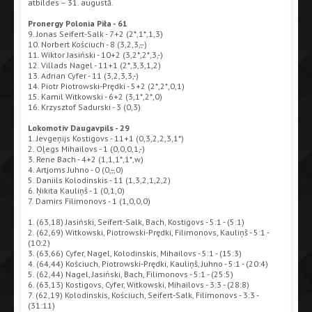
atbildes – 31. augustā.
Pronergy Polonia Piła - 61
9. Jonas Seifert-Salk - 7+2 (2*,1*,1,3)
10. Norbert Kościuch - 8 (3,2,3,-,-)
11. Wiktor Jasiński - 10+2 (3,2*,2*,3,-)
12. Villads Nagel - 11+1 (2*,3,3,1,2)
13. Adrian Cyfer - 11 (3,2,3,3,-)
14. Piotr Piotrowski-Prędki - 5+2 (2*,2*,0,1)
15. Kamil Witkowski - 6+2 (3,1*,2*,0)
16. Krzysztof Sadurski - 3 (0,3)
Lokomotiv Daugavpils - 29
1. Jevgeņijs Kostigovs - 11+1 (0,3,2,2,3,1*)
2. Oļegs Mihailovs - 1 (0,0,0,1,-)
3. Rene Bach - 4+2 (1,1,1*,1*,w)
4. Artjoms Juhno - 0 (0,-,-,0)
5. Daniils Kolodinskis - 11 (1,3,2,1,2,2)
6. Ņikita Kauliņš - 1 (0,1,0)
7. Damirs Filimonovs - 1 (1,0,0,0)
1. (63,18) Jasiński, Seifert-Salk, Bach, Kostigovs - 5:1 - (5:1)
2. (62,69) Witkowski, Piotrowski-Prędki, Filimonovs, Kauliņš - 5:1 -
(10:2)
3. (63,66) Cyfer, Nagel, Kolodinskis, Mihailovs - 5:1 - (15:3)
4. (64,44) Kościuch, Piotrowski-Prędki, Kauliņš, Juhno - 5:1 - (20:4)
5. (62,44) Nagel, Jasiński, Bach, Filimonovs - 5:1 - (25:5)
6. (63,13) Kostigovs, Cyfer, Witkowski, Mihailovs - 3:3 - (28:8)
7. (62,19) Kolodinskis, Kościuch, Seifert-Salk, Filimonovs - 3:3 -
(31:11)