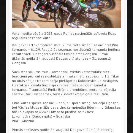
Vakar notika pēdēja 2025. gada Polijas nacionālās spīdveja līgas
regulārās sezonas kārta.
Daugavpils "Lokomotīve" izbraukumā cieta smagu sakāvi pret Pila
komandu – 61:29. Regulārās sezonas noslēgumā komanda ieņēma
ceturto vietu un tagad pusfinālā tiksies pret Gdaņsku. Pirmā
tikšanās notiks 24. augustā Daugavpilī, atbildes – 31. augustā
Gdaņskā.
Sacīkstes sākums mūsu komandai izvērtās katastrofāls: pieci
braucieni pēc kārtas noslēdzās ar maksimālu zaudējumu 1:5. Tikai
no otrās sērijas trekam spēja pielāgoties Kolodinskis un Kostigovs,
kuri faktiski divatā turpināja cīnīties pret spēcīgo mājinieku
komandu. Traumatētā Emīla Brūma prombūtne, protams, vājināja
sastāvu, taču, visticamāk, būtiski neietekmēja gala rezultātu.
Citās kārtas spēlēs sensāciju nebija: Opole smagi zaudēja Gņezno,
bet Vācijas klubs mājās deva cīņu čempionāta līderim no Gdaņskas,
taču piekāpās ar 43:47. Līdz ar to pusfinālos tiksies:
Lokomotīve (Daugavpils) – Gdaņska
Pila – Gņezno
Pirmās sacīkstes notiks 24. augustā Daugavpilī un Pilā attiecīgi,