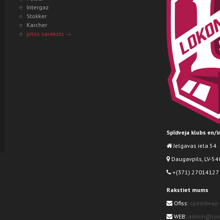
Intergaz
Stokker
Karcher
pilns saraksts →
Spīdveja klubs en/
Jelgavas iela 54
Daugavpils, LV-540
+(371) 27014127
Rakstiet mums
Ofiss:
speedway-
WEB:
admin@loko