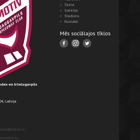
Skola
Galerija
Stadions
Kontakti
Mēs sociālajos tīklos
index-en.htmlugavpils
4, Latvija
loko@inbox.lv
motive.lv