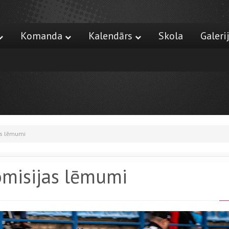
Komanda
Kalendārs
Skola
Galeri
as lēmumi
omisijas lēmumi