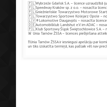
🇵🇱Wybrzeże Gdańsk S.A. – licence uzraudzībā (
🇵🇱Speedway Kraków sp. z o.o. – nosacīta licen
🇵🇱Gnieźnieńskie Towarzystwo Motorowe Start G
🇵🇱Towarzystwo Sportowe Kolejarz Opole – nos
🇱🇻⚜️Lokomotive Daugavpils – nosacīta licence 
🇩🇪Automobilklub Landshut e.V. im ADAC – nosacī
🇵🇱Klub Sportowy Śląsk Świętochłowice S.A. – n
🚨 Unia Tarnów ŻSSA – licences piešķiršana attei
‼️Unia Tarnów ŻSSA ir iesniegusi apelāciju par ko
un tiks izskatīta termiņā, kas pašlaik vēl nav precī