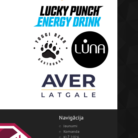
Navigācija
Jaunumi
Komanda
KLŻ 2026