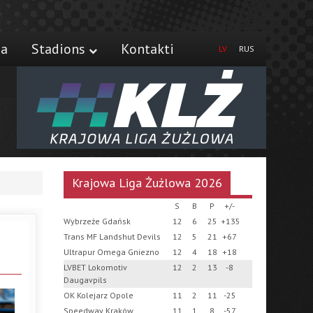
ja
Stadions
Kontakti
LV
RUS
Krajowa Liga Żużlowa 2026
S
B
P
+/-
Wybrzeże Gdańsk
12
6
25
+135
Trans MF Landshut Devils
12
5
21
+67
Ultrapur Omega Gniezno
12
4
18
+18
LVBET Lokomotiv
12
2
13
-8
Daugavpils
OK Kolejarz Opole
11
2
11
-25
Speedway Kraków
11
1
8
-57