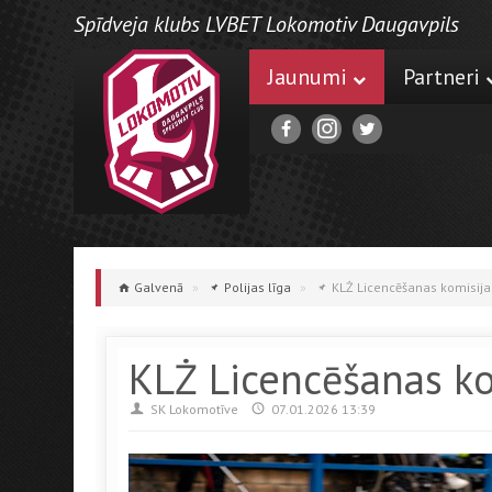
Spīdveja klubs LVBET Lokomotiv Daugavpils
Jaunumi
Partneri
Galvenā
»
Polijas līga
»
KLŻ Licencēšanas komisij
KLŻ Licencēšanas k
SK Lokomotīve
07.01.2026 13:39