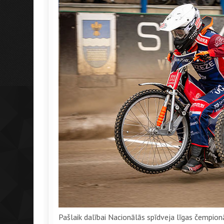
Pašlaik dalībai Nacionālās spīdveja līgas čempion