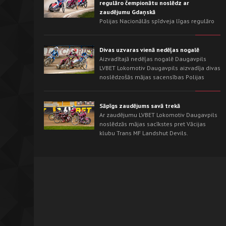
regulāro čempionātu noslēdz ar
zaudējumu Gdaņskā
Polijas Nacionālās spīdveja līgas regulāro
čempionātu LVBET Lokomotiv Daugavpils
noslēdza ar izbraukuma sacensībām pret
sezonas līderi - Wybrzeże Gdańsk. Gdaņskas
Divas uzvaras vienā nedēļas nogalē
trekā mājinieki jau no pirmajiem
Aizvadītajā nedēļas nogalē Daugavpils
braucieniem pārņēma iniciatīvu un izcīnīja
LVBET Lokomotiv Daugavpils aizvadīja divas
uzvaru ar rezultātu 54:36.
noslēdzošās mājas sacensības Polijas
Nacionālās spīdveja līgas regulārajā
čempionātā. Savā trekā mūsu komanda
vispirms neticami saspringtā cīņā izrāva
Sāpīgs zaudējums savā trekā
uzvaru pār OK Kolejarz Opole ar rezultātu
Ar zaudējumu LVBET Lokomotiv Daugavpils
46:44, bet nākamajā dienā pārliecinoši
noslēdzās mājas sacīkstes pret Vācijas
pārspēja Śląsk Świętochłowice - 62:26.
klubu Trans MF Landshut Devils.