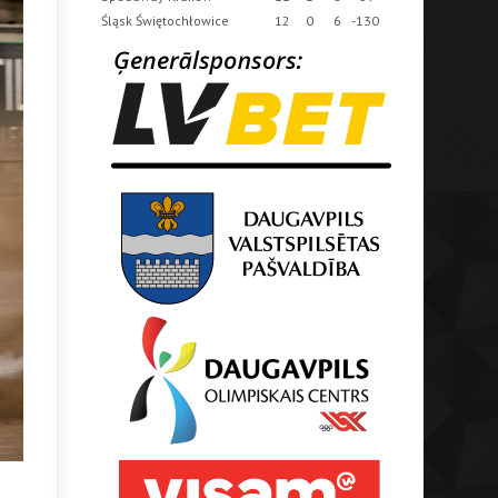
Śląsk Świętochłowice
12
0
6
-130