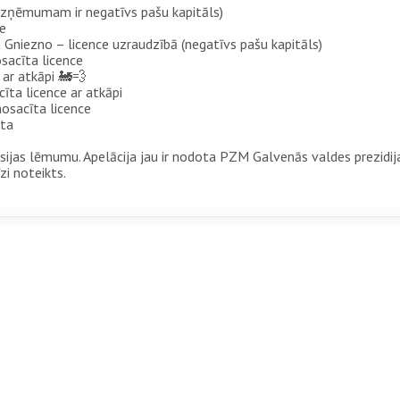
uzņēmumam ir negatīvs pašu kapitāls)
ce
niezno – licence uzraudzībā (negatīvs pašu kapitāls)
acīta licence
ar atkāpi 🚂💨
ta licence ar atkāpi
osacīta licence
kta
misijas lēmumu. Apelācija jau ir nodota PZM Galvenās valdes prezidi
zi noteikts.