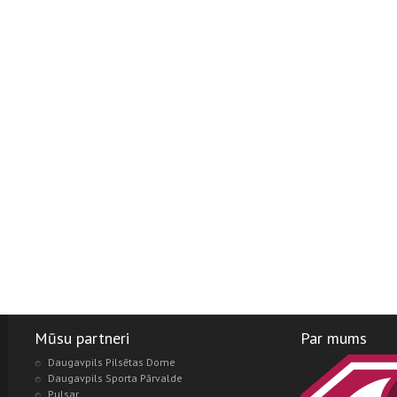
Mūsu partneri
Par mums
Daugavpils Pilsētas Dome
Daugavpils Sporta Pārvalde
Pulsar