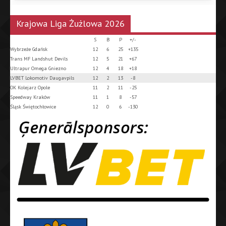
Krajowa Liga Żużlowa 2026
S
B
P
+/-
Wybrzeże Gdańsk
12
6
25
+135
Trans MF Landshut Devils
12
5
21
+67
Ultrapur Omega Gniezno
12
4
18
+18
LVBET Lokomotiv Daugavpils
12
2
13
-8
OK Kolejarz Opole
11
2
11
-25
Speedway Kraków
11
1
8
-57
Śląsk Świętochłowice
12
0
6
-130