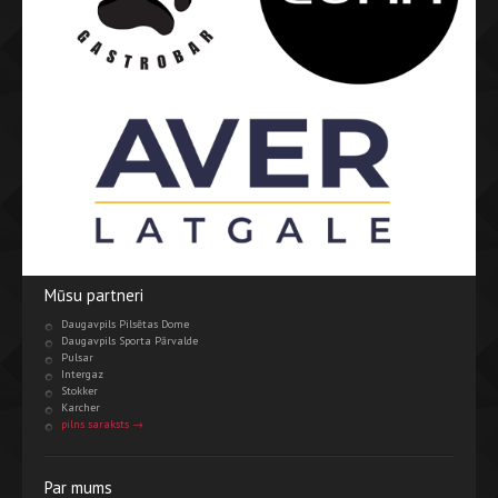
Mūsu partneri
Daugavpils Pilsētas Dome
Daugavpils Sporta Pārvalde
Pulsar
Intergaz
Stokker
Karcher
pilns saraksts →
Par mums