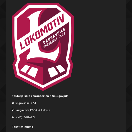
Spīdveja klubs en/index-en.htmlugavpils
Jelgavas iela 54
Daugavpils, LV-5404, Latvija
+(371) 27014127
Rakstiet mums