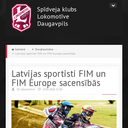
Spīdveja klubs
Lokomotīve
Daugavpils
Galvenā
»
Starptautiskie
»
Latvijas sportisti FIM un FIM Europe sacensībās
Latvijas sportisti FIM un
FIM Europe sacensībās
SK Lokomotīve
14.01.2026 11:50