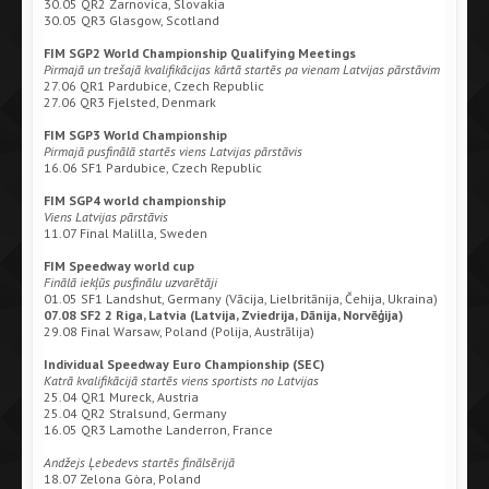
30.05 QR2 Zarnovica, Slovakia
30.05 QR3 Glasgow, Scotland
FIM SGP2 World Championship Qualifying Meetings
Pirmajā un trešajā kvalifikācijas kārtā startēs pa vienam Latvijas pārstāvim
27.06 QR1 Pardubice, Czech Republic
27.06 QR3 Fjelsted, Denmark
FIM SGP3 World Championship
Pirmajā pusfinālā startēs viens Latvijas pārstāvis
16.06 SF1 Pardubice, Czech Republic
FIM SGP4 world championship
Viens Latvijas pārstāvis
11.07 Final Malilla, Sweden
FIM Speedway world cup
Finālā iekļūs pusfinālu uzvarētāji
01.05 SF1 Landshut, Germany (Vācija, Lielbritānija, Čehija, Ukraina)
07.08 SF2 2 Riga, Latvia (Latvija, Zviedrija, Dānija, Norvēģija)
29.08 Final Warsaw, Poland (Polija, Austrālija)
Individual Speedway Euro Championship (SEC)
Katrā kvalifikācijā startēs viens sportists no Latvijas
25.04 QR1 Mureck, Austria
25.04 QR2 Stralsund, Germany
16.05 QR3 Lamothe Landerron, France
Andžejs Ļebedevs startēs finālsērijā
18.07 Zelona Gòra, Poland