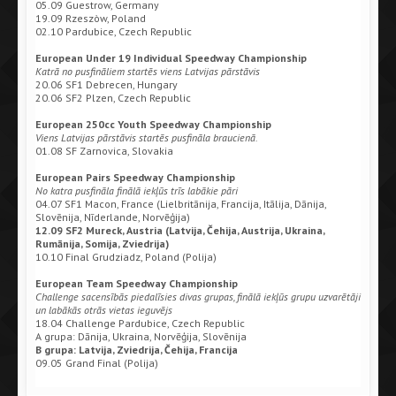
05.09 Guestrow, Germany
19.09 Rzeszòw, Poland
02.10 Pardubice, Czech Republic
European Under 19 Individual Speedway Championship
Katrā no pusfināliem startēs viens Latvijas pārstāvis
20.06 SF1 Debrecen, Hungary
20.06 SF2 Plzen, Czech Republic
European 250cc Youth Speedway Championship
Viens Latvijas pārstāvis startēs pusfināla braucienā.
01.08 SF Zarnovica, Slovakia
European Pairs Speedway Championship
No katra pusfināla finālā iekļūs trīs labākie pāri
04.07 SF1 Macon, France (Lielbritānija, Francija, Itālija, Dānija,
Slovēnija, Nīderlande, Norvēģija)
12.09 SF2 Mureck, Austria (Latvija, Čehija, Austrija, Ukraina,
Rumānija, Somija, Zviedrija)
10.10 Final Grudziadz, Poland (Polija)
European Team Speedway Championship
Challenge sacensībās piedalīsies divas grupas, finālā iekļūs grupu uzvarētāji
un labākās otrās vietas ieguvējs
18.04 Challenge Pardubice, Czech Republic
A grupa: Dānija, Ukraina, Norvēģija, Slovēnija
B grupa: Latvija, Zviedrija, Čehija, Francija
09.05 Grand Final (Polija)