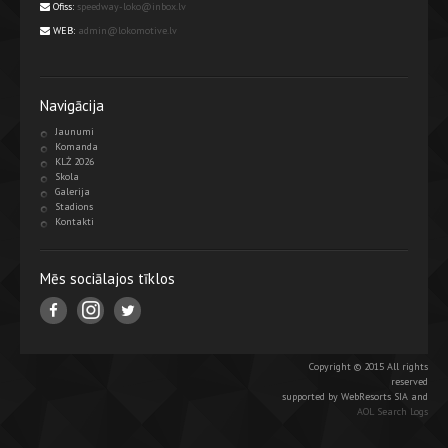
Ofiss:
speedway-loko@inbox.lv
WEB:
admin@lokomotive.lv
Navigācija
Jaunumi
Komanda
KLŻ 2026
Skola
Galerija
Stadions
Kontakti
Mēs sociālajos tīklos
Copyright © 2015 All rights
reserved
supported by WebResorts SIA and
AOL Search Logs