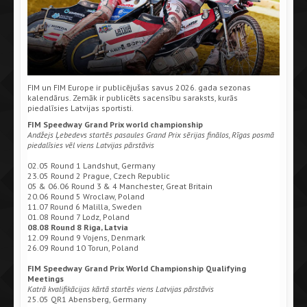
FIM un FIM Europe ir publicējušas savus 2026. gada sezonas
kalendārus. Zemāk ir publicēts sacensību saraksts, kurās
piedalīsies Latvijas sportisti.
FIM Speedway Grand Prix world championship
Andžejs Ļebedevs startēs pasaules Grand Prix sērijas finālos, Rīgas posmā
piedalīsies vēl viens Latvijas pārstāvis
02.05 Round 1 Landshut, Germany
23.05 Round 2 Prague, Czech Republic
05 & 06.06 Round 3 & 4 Manchester, Great Britain
20.06 Round 5 Wroclaw, Poland
11.07 Round 6 Malilla, Sweden
01.08 Round 7 Lodz, Poland
08.08 Round 8 Riga, Latvia
12.09 Round 9 Vojens, Denmark
26.09 Round 10 Torun, Poland
FIM Speedway Grand Prix World Championship Qualifying
Meetings
Katrā kvalifikācijas kārtā startēs viens Latvijas pārstāvis
25.05 QR1 Abensberg, Germany