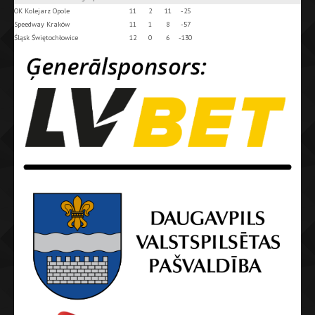
OK Kolejarz Opole
11
2
11
-25
Speedway Kraków
11
1
8
-57
Śląsk Świętochłowice
12
0
6
-130