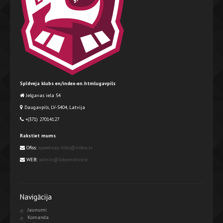
Spīdveja klubs en/index-en.htmlugavpils
Jelgavas iela 54
Daugavpils, LV-5404, Latvija
+(371) 27014127
Rakstiet mums
Ofiss:
speedway-loko@inbox.lv
WEB:
admin@lokomotive.lv
Navigācija
Jaunumi
Komanda