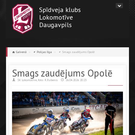
Spīdveja klubs
Lokomotīve
Daugavpils
Galvenā
»
Polijas līga
»
Smags zaudējums Opolē
Smags zaudējums Opolē
SK Lokomotīve, foto: R.Rubenis
26.04.2026 20:23