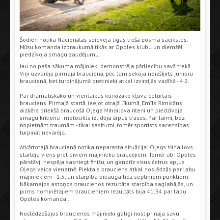
Šodien notika Nacionālās spīdveja līgas trešā posma sacīkstes.
Mūsu komanda izbraukumā tikās ar Opoles klubu un diemžēl
piedzīvoja smagu zaudējumu.
Jau no paša sākuma mājinieki demonstrēja pārliecību savā trekā.
Viņi uzvarēja pirmajā braucienā, pēc tam sekoja neizšķirts junioru
braucienā, bet turpinājumā pretinieki atkal izvirzījās vadībā - 4:2.
Par dramatiskāko un vienlaikus kuriozāko kļuva ceturtais
brauciens. Pirmajā startā, ieejot otrajā līkumā, Emīls Rimicāns
aizķēra priekšā braucošā Oļega Mihailova riteni un piedzīvoja
smagu kritienu - motocikls izlidoja ārpus trases. Par laimi, bez
nopietnām traumām - tikai sasitumi, tomēr sportists sacensības
turpināt nevarēja.
Atkārtotajā braucienā notika neparasta situācija: Oļegs Mihailovs
startēja viens pret diviem mājinieku braucējiem. Tomēr abi Opoles
pārstāvji nespēja sasniegt finišu, un gandrīz visus četrus apļus
Oļegs veica vienatnē. Piektais brauciens atkal noslēdzās par labu
mājiniekiem - 1:5, un starpība pieauga līdz septiņiem punktiem.
Nākamajos astoņos braucienos rezultāta starpība saglabājās, un
pirms nominētajiem braucieniem rezultāts bija 41:34 par labu
Opoles komandai.
Noslēdzošajos braucienos mājinieki galīgi nostiprināja savu