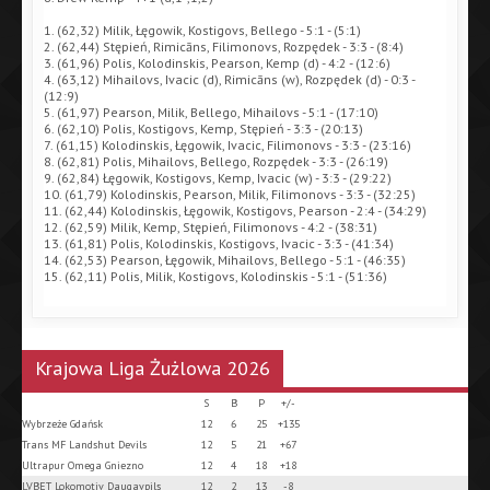
1. (62,32) Milik, Łęgowik, Kostigovs, Bellego - 5:1 - (5:1)
2. (62,44) Stępień, Rimicāns, Filimonovs, Rozpędek - 3:3 - (8:4)
3. (61,96) Polis, Kolodinskis, Pearson, Kemp (d) - 4:2 - (12:6)
4. (63,12) Mihailovs, Ivacic (d), Rimicāns (w), Rozpędek (d) - 0:3 -
(12:9)
5. (61,97) Pearson, Milik, Bellego, Mihailovs - 5:1 - (17:10)
6. (62,10) Polis, Kostigovs, Kemp, Stępień - 3:3 - (20:13)
7. (61,15) Kolodinskis, Łęgowik, Ivacic, Filimonovs - 3:3 - (23:16)
8. (62,81) Polis, Mihailovs, Bellego, Rozpędek - 3:3 - (26:19)
9. (62,84) Łęgowik, Kostigovs, Kemp, Ivacic (w) - 3:3 - (29:22)
10. (61,79) Kolodinskis, Pearson, Milik, Filimonovs - 3:3 - (32:25)
11. (62,44) Kolodinskis, Łęgowik, Kostigovs, Pearson - 2:4 - (34:29)
12. (62,59) Milik, Kemp, Stępień, Filimonovs - 4:2 - (38:31)
13. (61,81) Polis, Kolodinskis, Kostigovs, Ivacic - 3:3 - (41:34)
14. (62,53) Pearson, Łęgowik, Mihailovs, Bellego - 5:1 - (46:35)
15. (62,11) Polis, Milik, Kostigovs, Kolodinskis - 5:1 - (51:36)
Krajowa Liga Żużlowa 2026
S
B
P
+/-
Wybrzeże Gdańsk
12
6
25
+135
Trans MF Landshut Devils
12
5
21
+67
Ultrapur Omega Gniezno
12
4
18
+18
LVBET Lokomotiv Daugavpils
12
2
13
-8