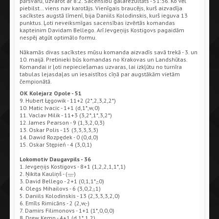
pārsvaru, uzvarot ar 8:2. Sacensību galarezultāts - 51:36. Ko vēl
piebilst… viens nav karotājs. Vienīgais braucējs, kurš aizvadīja
sacīkstes augstā līmenī, bija Daniils Kolodinskis, kurš ieguva 13
punktus. Ļoti neveiksmīgas sacensības izvērtās komandas
kapteinim Davidam Bellego. Arī Jevgeņijs Kostigovs pagaidām
nespēj atgūt optimālo formu.
Nākamās divas sacīkstes mūsu komanda aizvadīs savā trekā - 3. un
10. maijā. Pretinieki būs komandas no Krakovas un Landshūtas.
Komandai ir ļoti nepieciešamas uzvaras, lai izkļūtu no turnīra
tabulas lejasdaļas un iesaistītos cīņā par augstākām vietām
čempionātā.
OK Kolejarz Opole - 51
9. Hubert Łęgowik - 11+2 (2*,2,3,2,2*)
10. Matic Ivacic - 1+1 (d,1*,w,0)
11. Vaclav Milik - 11+3 (3,2*,1*,3,2*)
12. James Pearson - 9 (1,3,2,0,3)
13. Oskar Polis - 15 (3,3,3,3,3)
14. Dawid Rozpędek - 0 (0,d,0)
15. Oskar Stępień - 4 (3,0,1)
Lokomotiv Daugavpils - 36
1. Jevgeņijs Kostigovs - 8+1 (1,2,2,1,1*,1)
2. Ņikita Kauliņš - (-,-,-,-)
3. David Bellego - 2+1 (0,1,1*,-,0)
4. Olegs Mihailovs - 6 (3,0,2,-,1)
5. Daniils Kolodinskis - 13 (2,3,3,3,2,0)
6. Emīls Rimicāns - 2 (2,w,-)
7. Damirs Filimonovs - 1+1 (1*,0,0,0)
8. Drew Kemp - 4+1 (d,1*,1,2)