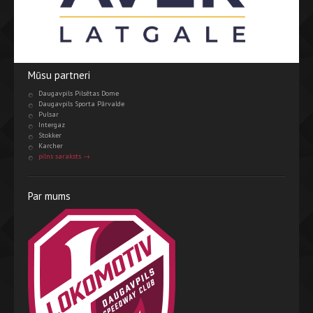
Mūsu partneri
Daugavpils Pilsētas Dome
Daugavpils Sporta Pārvalde
Pulsar
Intergaz
Stokker
Karcher
pilns saraksts →
Par mums