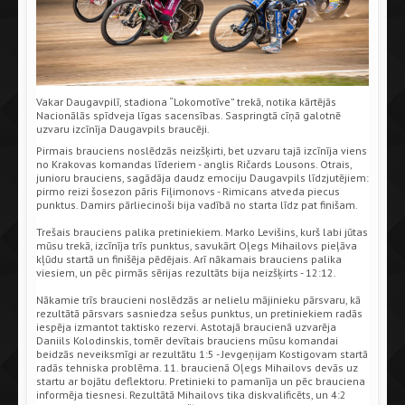
Vakar Daugavpilī, stadiona “Lokomotīve” trekā, notika kārtējās
Nacionālās spīdveja līgas sacensības. Saspringtā cīņā galotnē
uzvaru izcīnīja Daugavpils braucēji.
Pirmais brauciens noslēdzās neizšķirti, bet uzvaru tajā izcīnīja viens
no Krakovas komandas līderiem - anglis Ričards Lousons. Otrais,
junioru brauciens, sagādāja daudz emociju Daugavpils līdzjutējiem:
pirmo reizi šosezon pāris Fiļimonovs - Rimicans atveda piecus
punktus. Damirs pārliecinoši bija vadībā no starta līdz pat finišam.
Trešais brauciens palika pretiniekiem. Marko Levišins, kurš labi jūtas
mūsu trekā, izcīnīja trīs punktus, savukārt Oļegs Mihailovs pieļāva
kļūdu startā un finišēja pēdējais. Arī nākamais brauciens palika
viesiem, un pēc pirmās sērijas rezultāts bija neizšķirts - 12:12.
Nākamie trīs braucieni noslēdzās ar nelielu mājinieku pārsvaru, kā
rezultātā pārsvars sasniedza sešus punktus, un pretiniekiem radās
iespēja izmantot taktisko rezervi. Astotajā braucienā uzvarēja
Daniils Kolodinskis, tomēr devītais brauciens mūsu komandai
beidzās neveiksmīgi ar rezultātu 1:5 - Jevgeņijam Kostigovam startā
radās tehniska problēma. 11. braucienā Oļegs Mihailovs devās uz
startu ar bojātu deflektoru. Pretinieki to pamanīja un pēc brauciena
informēja tiesnesi. Rezultātā Mihailovs tika diskvalificēts, un 4:2