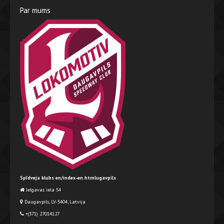
Par mums
Spīdveja klubs en/index-en.htmlugavpils
Jelgavas iela 54
Daugavpils, LV-5404, Latvija
+(371) 27014127