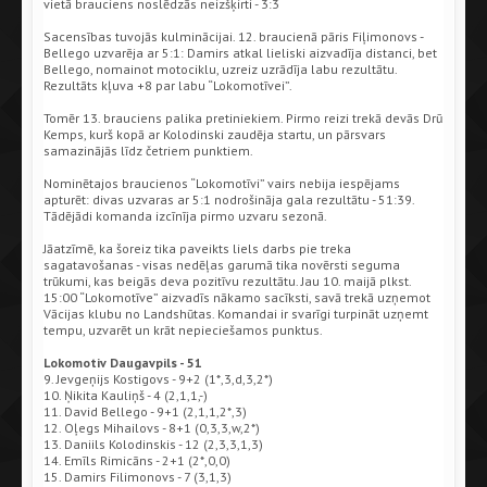
vietā brauciens noslēdzās neizšķirti - 3:3
Sacensības tuvojās kulminācijai. 12. braucienā pāris Fiļimonovs -
Bellego uzvarēja ar 5:1: Damirs atkal lieliski aizvadīja distanci, bet
Bellego, nomainot motociklu, uzreiz uzrādīja labu rezultātu.
Rezultāts kļuva +8 par labu “Lokomotīvei”.
Tomēr 13. brauciens palika pretiniekiem. Pirmo reizi trekā devās Drū
Kemps, kurš kopā ar Kolodinski zaudēja startu, un pārsvars
samazinājās līdz četriem punktiem.
Nominētajos braucienos “Lokomotīvi” vairs nebija iespējams
apturēt: divas uzvaras ar 5:1 nodrošināja gala rezultātu - 51:39.
Tādējādi komanda izcīnīja pirmo uzvaru sezonā.
Jāatzīmē, ka šoreiz tika paveikts liels darbs pie treka
sagatavošanas - visas nedēļas garumā tika novērsti seguma
trūkumi, kas beigās deva pozitīvu rezultātu. Jau 10. maijā plkst.
15:00 “Lokomotīve” aizvadīs nākamo sacīksti, savā trekā uzņemot
Vācijas klubu no Landshūtas. Komandai ir svarīgi turpināt uzņemt
tempu, uzvarēt un krāt nepieciešamos punktus.
Lokomotiv Daugavpils - 51
9. Jevgeņijs Kostigovs - 9+2 (1*,3,d,3,2*)
10. Ņikita Kauliņš - 4 (2,1,1,-)
11. David Bellego - 9+1 (2,1,1,2*,3)
12. Oļegs Mihailovs - 8+1 (0,3,3,w,2*)
13. Daniils Kolodinskis - 12 (2,3,3,1,3)
14. Emīls Rimicāns - 2+1 (2*,0,0)
15. Damirs Filimonovs - 7 (3,1,3)