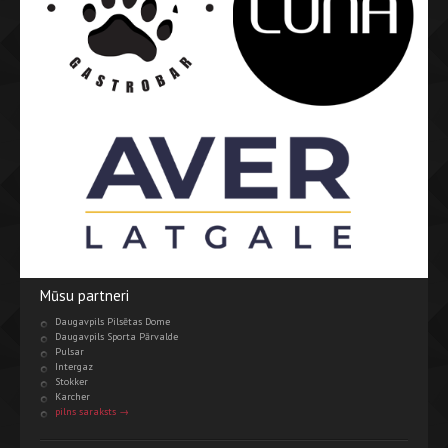
Mūsu partneri
Daugavpils Pilsētas Dome
Daugavpils Sporta Pārvalde
Pulsar
Intergaz
Stokker
Karcher
pilns saraksts →