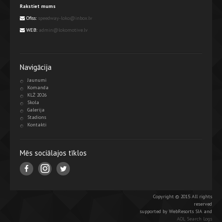
Rakstiet mums
Ofiss:
speedway-loko@inbox.lv
WEB:
admin@lokomotive.lv
Navigācija
Jaunumi
Komanda
KLŻ 2026
Skola
Galerija
Stadions
Kontakti
Mēs sociālajos tīklos
Copyright © 2015 All rights
reserved
supported by WebResorts SIA and
AOL Search Logs