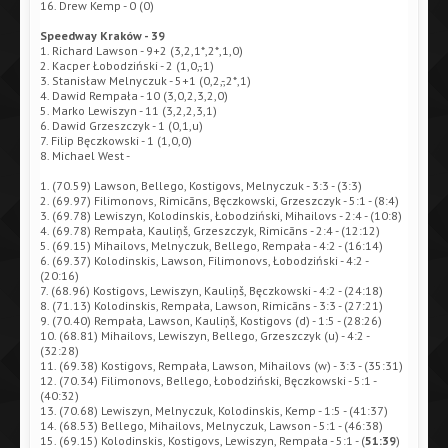
16. Drew Kemp - 0 (0)
Speedway Kraków - 39
1. Richard Lawson - 9+2 (3,2,1*,2*,1,0)
2. Kacper Łobodziński - 2 (1,0,-,1)
3. Stanisław Melnyczuk - 5+1 (0,2,-,2*,1)
4. Dawid Rempała - 10 (3,0,2,3,2,0)
5. Marko Lewiszyn - 11 (3,2,2,3,1)
6. Dawid Grzeszczyk - 1 (0,1,u)
7. Filip Bęczkowski - 1 (1,0,0)
8. Michael West -
1. (70.59) Lawson, Bellego, Kostigovs, Melnyczuk - 3:3 - (3:3)
2. (69.97) Filimonovs, Rimicāns, Bęczkowski, Grzeszczyk - 5:1 - (8:4)
3. (69.78) Lewiszyn, Kolodinskis, Łobodziński, Mihailovs - 2:4 - (10:8)
4. (69.78) Rempała, Kauliņš, Grzeszczyk, Rimicāns - 2:4 - (12:12)
5. (69.15) Mihailovs, Melnyczuk, Bellego, Rempała - 4:2 - (16:14)
6. (69.37) Kolodinskis, Lawson, Filimonovs, Łobodziński - 4:2 -
(20:16)
7. (68.96) Kostigovs, Lewiszyn, Kauliņš, Bęczkowski - 4:2 - (24:18)
8. (71.13) Kolodinskis, Rempała, Lawson, Rimicāns - 3:3 - (27:21)
9. (70.40) Rempała, Lawson, Kauliņš, Kostigovs (d) - 1:5 - (28:26)
10. (68.81) Mihailovs, Lewiszyn, Bellego, Grzeszczyk (u) - 4:2 -
(32:28)
11. (69.38) Kostigovs, Rempała, Lawson, Mihailovs (w) - 3:3 - (35:31)
12. (70.34) Filimonovs, Bellego, Łobodziński, Bęczkowski - 5:1 -
(40:32)
13. (70.68) Lewiszyn, Melnyczuk, Kolodinskis, Kemp - 1:5 - (41:37)
14. (68.53) Bellego, Mihailovs, Melnyczuk, Lawson - 5:1 - (46:38)
15. (69.15) Kolodinskis, Kostigovs, Lewiszyn, Rempała - 5:1 - (
51:39
)