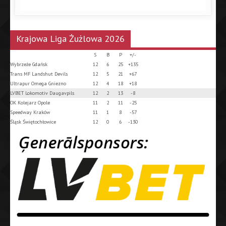
Krajowa Liga Żużlowa 2026
S
B
P
+/-
Wybrzeże Gdańsk
12
6
25
+135
Trans MF Landshut Devils
12
5
21
+67
Ultrapur Omega Gniezno
12
4
18
+18
LVBET Lokomotiv Daugavpils
12
2
13
-8
OK Kolejarz Opole
11
2
11
-25
Speedway Kraków
11
1
8
-57
Śląsk Świętochłowice
12
0
6
-130