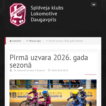
Spīdveja klubs
Lokomotīve
Daugavpils
Galvenā
»
Polijas līga
»
Pirmā uzvara 2026. gada sezonā
Pirmā uzvara 2026. gada
sezonā
SK Lokomotīve, foto: R.Rubenis
04.05.2026 08:18