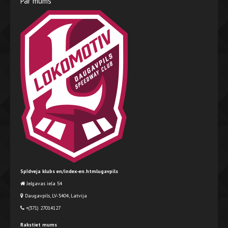
Par mums
Spīdveja klubs en/index-en.htmlugavpils
Jelgavas iela 54
Daugavpils, LV-5404, Latvija
+(371) 27014127
Rakstiet mums