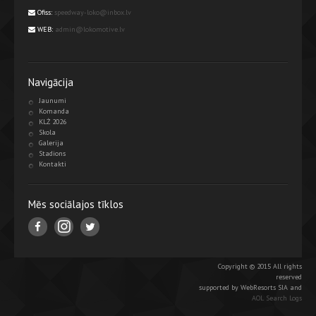
Ofiss:
speedway-loko@inbox.lv
WEB:
admin@lokomotive.lv
Navigācija
Jaunumi
Komanda
KLŻ 2026
Skola
Galerija
Stadions
Kontakti
Mēs sociālajos tīklos
Copyright © 2015 All rights
reserved
supported by WebResorts SIA and
AOL Search Logs