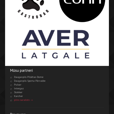
Mūsu partneri
Daugavpils Pilsētas Dome
Daugavpils Sporta Pārvalde
Pulsar
Intergaz
Stokker
Karcher
pilns saraksts →