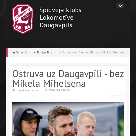
Spīdveja klubs
Lokomotīve
Daugavpils
Galvenā
»
Polijas līga
»
Ostruva uz Daugavpili - bez Mikela Mihelsena
Ostruva uz Daugavpili - bez
Mikela Mihelsena
sportacentrs.com
09.04.2015 10:58