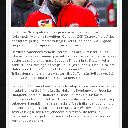
Uz Polijas Nice spīdveja līgas pirmo maču Daugavpilī ar
"Lokomotīvi" viens no favorītiem Ostruvas ŽKS "Ostrovia" ieradīsies
bez talantīgā dāņu motobraucēja Mikela Mihelsena - 2013. gada
Eiropas junioru čempions joprojām ārstē savainojumu.
Ostruvas komandas treneris Mareks Ciešlaks, kurš ir arī Polijas
izlases galvenais treneris, pagaidām nosaucis sešus braucējus, kas
dosies uz svētdienas maču Daugavpilī - tie ir brits Skots Nikolss,
dānis Niklass Porsings, norvēģis un Polijas pilsonis Rūne Holta, brāļi
Mateušs un Mihals Ščepanjaki, kā arī juniors Mateušs Borovičs.
Trūkst viena juniora un tas visticamāk būs Tomaša Golloba vecākā
brāļa Jaceka Golloba dēls Oskars Ajtners-Gollobs.
Daugavpils "Lokomotīves" treneris Nikolajs Kokins savu izvēli arī jau
ir izdarījis - vienā pārī maču sāks Maksims Bogdanovs ar Fredriku
Lindgrenu, Antonio Lindbeks ar Jūnasu Kīlmekorpi un Ķasts
Puodžuks ar Ivanu Pļešakovu, kura vietā droši vien izbrauks Andžejs
Ļebedevs. Pagaidām nelielas neskaidrības ir tikai par otru junioru
(pēdējos treniņos labāk par citiem brauca Pļešakovs un pašreiz
sastāvā ir viņš), savukārt Ļebedevs būs rezervista lomā, lai,
nepieciešamības gadījumā, mača gaitā varētu aizstāt jebkuru no
komandas biedriem.