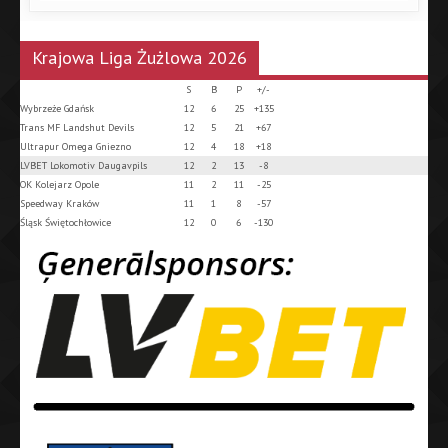
Krajowa Liga Żużlowa 2026
S
B
P
+/-
Wybrzeże Gdańsk
12
6
25
+135
Trans MF Landshut Devils
12
5
21
+67
Ultrapur Omega Gniezno
12
4
18
+18
LVBET Lokomotiv Daugavpils
12
2
13
-8
OK Kolejarz Opole
11
2
11
-25
Speedway Kraków
11
1
8
-57
Śląsk Świętochłowice
12
0
6
-130