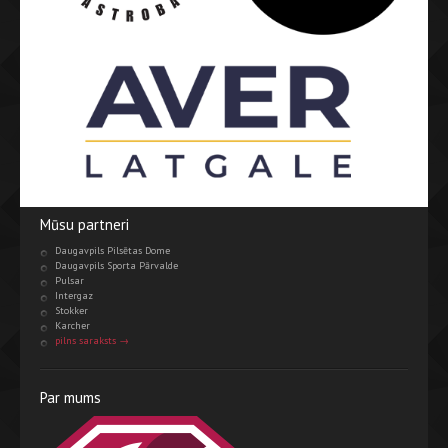
Mūsu partneri
Daugavpils Pilsētas Dome
Daugavpils Sporta Pārvalde
Pulsar
Intergaz
Stokker
Karcher
pilns saraksts →
Par mums