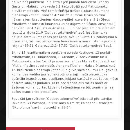
palika bez punktiem - 3:3. Otrajā jeb junioru braucienā Francis
Gusts un Matjušonoks veda 5:1, taču pēdējā aplī Matjušonoku
pievīla motocikls - viņš tomēr finišēja trešais (Lukass Baumans
piedzīvoja kritienu, sanāca 4:2 un 7:5 summā. Divus no trim
nākamajiem braucieniem daugavpilieši uzvarēja ar 5:1 (Oļegs
Mihailovs ar Tomasu Junasonu un Kostigovs ar Ričardu Ansviesuli),
bet vienu ar 4:2 (Gusts ar Ansviesuli) un pēc pieciem braucieniem
rezultāts kļuva 21:9 "Optibet Lokomotīve" labā. Iespējams, ka
neliels satraukums radās pēc Mihailova un Gusta 1:5 zaudējuma 6.
braucienā, taču vēl pēc četriem braucieniem mača liktenis jau bija
izšķirts - 39:21. Galarezultātā - 57:32 "Optibet Lokomotīves" labā.
14 no 15 iespējamajiem punktiem atveda Kostigovs, 12 punkti -
Mihailovam, 11 - Junasonam, 9 - Gustam, 7 - Ansviesulim un 4 -
Matjušonokam. Jau 16. jūlijā abas komandas tiksies Daugavpilī un
"Vilkiem" acīmredzot nebūs viena no līderiem Maksa Dilgera, kurš
13. braucienā piedzīvoja kritienu un guva savainojumu. Daugavpils
komandas vadība jau iepriekš plānoja šajā mačā pieteikt tikai
pašmāju braucējus un, iespējams, iekļaut sastāvā visus četrus mūsu
pašreiz labākos juniorus. Tā kā pēc dienas būs mājās mačs ar
Žešuvas komandu, tad kāds no leģionāriem varbūt tomēr vismaz
dažos braucienos piedalīses.
Savukārt jau svētdien "Optibet Lokomotīve" plkst. 18 pēc Latvijas
laika brauks Poznaņā un ir vēlams aizmirst, ka nesen uzvarējām
"Skorpionus" savā mototrekā ar 55:34.