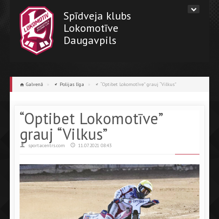
Spīdveja klubs
Lokomotīve
Daugavpils
Galvenā
»
Polijas līga
»
“Optibet Lokomotīve” grauj “Vilkus”
“Optibet Lokomotīve”
grauj “Vilkus”
sportacentrs.com
11.07.2021 08:43