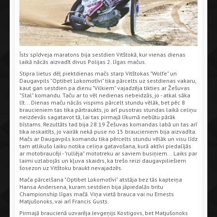
Īsts spīdveja maratons bija sestdien Vitštokā, kur vienas dienas
laikā nācās aizvadīt divus Polijas 2. līgas mačus.
Stipra lietus dēļ piektdienas mačs starp Vitštokas "Wolfe" un
Daugavpils "Optibet Lokomotīvi" tika pārcelts uz sestdienas vakaru,
kaut gan sestdien pa dienu "Vilkiem" vajadzēja tikties ar Žešuvas
"Stal" komandu. Taču ar to vēl nedienas nebeidzās, jo - atkal sāka
līt... Dienas maču nācās vispims pārcelt stundu vēlāk, bet pēc 8
braucieniem tas tika pārtraukts, jo arī pusotras stundas laikā celiņu
neizdevās sagatavot tā, lai tas pirmajā līkumā nebūtu pārāk
bīstams. Rezultāts tad bija 28:19 Žešuvas komandas labā un tas arī
tika ieskaitīts, jo vairāk nekā puse no 15 braucieniem bija aizvadīta.
Mačs ar Daugavpils komandu tika pērcelts stundu vēlāk un visu līdz
tam atlikušo laiku notika celiņa gatavošana, kurā aktīvi piedalījās
ar motobraucēji - "rullēja" mototreku ar saviem busiņiem... Laiks par
laimi uzlabojās un kļuva skaidrs, ka trešo reizi daugavpiliešiem
šosezon uz Vitštoku braukt nevajadzēs.
Mača pārcelšana "Optibet Lokomotīvi" atstāja bez tās kapteiņa
Hansa Andersena, kuram sestdien bija jāpiedalās britu
Championship līgas mačā. Viņa vietā brauca vai nu Ernests
Matjušonoks, vai arī Francis Gusts.
Pirmajā braucienā uzvarēja Jevgeņijs Kostigovs, bet Matjušonoks