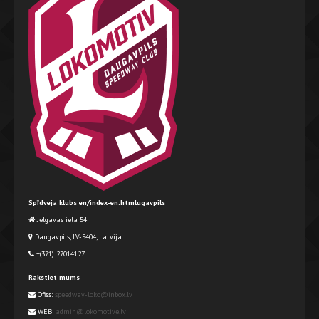
Spīdveja klubs en/index-en.htmlugavpils
Jelgavas iela 54
Daugavpils, LV-5404, Latvija
+(371) 27014127
Rakstiet mums
Ofiss:
speedway-loko@inbox.lv
WEB:
admin@lokomotive.lv