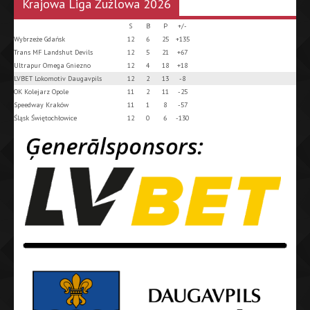
Krajowa Liga Żużlowa 2026
S
B
P
+/-
Wybrzeże Gdańsk
12
6
25
+135
Trans MF Landshut Devils
12
5
21
+67
Ultrapur Omega Gniezno
12
4
18
+18
LVBET Lokomotiv Daugavpils
12
2
13
-8
OK Kolejarz Opole
11
2
11
-25
Speedway Kraków
11
1
8
-57
Śląsk Świętochłowice
12
0
6
-130