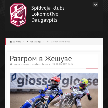
Spīdveja klubs
Lokomotīve
Daugavpils
Galvenā
»
Polijas līga
»
Разгром в Жешуве
Разгром в Жешуве
по материалам sportacentrs.com
01.05.2023 09:22