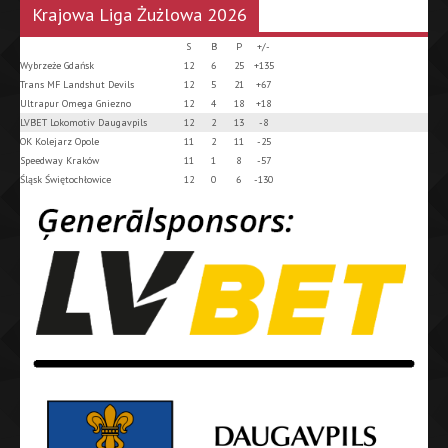
Krajowa Liga Żużlowa 2026
S
B
P
+/-
Wybrzeże Gdańsk
12
6
25
+135
Trans MF Landshut Devils
12
5
21
+67
Ultrapur Omega Gniezno
12
4
18
+18
LVBET Lokomotiv Daugavpils
12
2
13
-8
OK Kolejarz Opole
11
2
11
-25
Speedway Kraków
11
1
8
-57
Śląsk Świętochłowice
12
0
6
-130