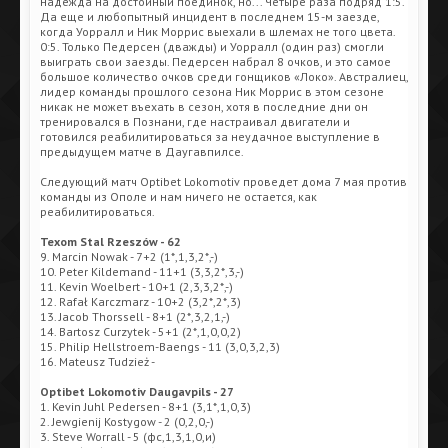
надежда на достойный поединок, но... Четыре раза подряд 1:5.
Да еще и любопытный инцидент в последнем 15-м заезде,
когда Уорралл и Ник Моррис выехали в шлемах не того цвета.
0:5. Только Педерсен (дважды) и Уорралл (один раз) смогли
выиграть свои заезды. Педерсен набрал 8 очков, и это самое
большое количество очков среди гонщиков «Локо». Австралиец,
лидер команды прошлого сезона Ник Моррис в этом сезоне
никак не может въехать в сезон, хотя в последние дни он
тренировался в Познани, где настраивал двигатели и
готовился реабилитироваться за неудачное выступление в
предыдущем матче в Даугавпилсе.
Следующий матч Optibet Lokomotiv проведет дома 7 мая против
команды из Ополе и нам ничего не остается, как
реабилитироваться.
Texom Stal Rzeszów - 62
9. Marcin Nowak - 7+2 (1*,1,3,2*,-)
10. Peter Kildemand - 11+1 (3,3,2*,3,-)
11. Kevin Woelbert - 10+1 (2,3,3,2*,-)
12. Rafał Karczmarz - 10+2 (3,2*,2*,3)
13. Jacob Thorssell - 8+1 (2*,3,2,1,-)
14. Bartosz Curzytek - 5+1 (2*,1,0,0,2)
15. Philip Hellstroem-Baengs - 11 (3,0,3,2,3)
16. Mateusz Tudzież -
Optibet Lokomotiv Daugavpils - 27
1. Kevin Juhl Pedersen - 8+1 (3,1*,1,0,3)
2. Jewgienij Kostygow - 2 (0,2,0,-)
3. Steve Worrall - 5 (фс,1,3,1,0,и)