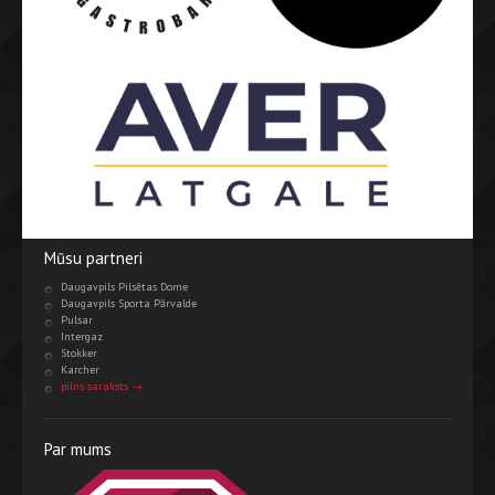
Mūsu partneri
Daugavpils Pilsētas Dome
Daugavpils Sporta Pārvalde
Pulsar
Intergaz
Stokker
Karcher
pilns saraksts →
Par mums