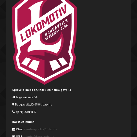
Spīdveja klubs en/index-en.htmlugavpils
Jelgavas iela 54
Daugavpils, LV-5404, Latvija
+(371) 27014127
Rakstiet mums
Ofiss:
speedway-loko@inbox.lv
WEB:
admin@lokomotive.lv