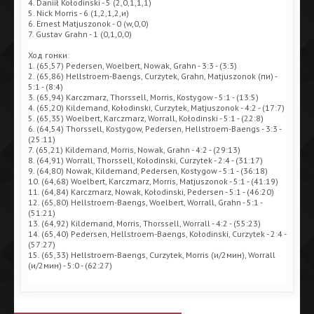
4. Daniił Kołodinski - 5 (2,0,1,1,1)
5. Nick Morris - 6 (1,2,1,2,и)
6. Ernest Matjuszonok - 0 (w,0,0)
7. Gustav Grahn - 1 (0,1,0,0)
Ход гонки:
1. (65,57) Pedersen, Woelbert, Nowak, Grahn - 3:3 - (3:3)
2. (65,86) Hellstroem-Baengs, Curzytek, Grahn, Matjuszonok (пи) -
5:1 - (8:4)
3. (65,94) Karczmarz, Thorssell, Morris, Kostygow - 5:1 - (13:5)
4. (65,20) Kildemand, Kołodinski, Curzytek, Matjuszonok - 4:2 - (17:7)
5. (65,35) Woelbert, Karczmarz, Worrall, Kołodinski - 5:1 - (22:8)
6. (64,54) Thorssell, Kostygow, Pedersen, Hellstroem-Baengs - 3:3 -
(25:11)
7. (65,21) Kildemand, Morris, Nowak, Grahn - 4:2 - (29:13)
8. (64,91) Worrall, Thorssell, Kołodinski, Curzytek - 2:4 - (31:17)
9. (64,80) Nowak, Kildemand, Pedersen, Kostygow - 5:1 - (36:18)
10. (64,68) Woelbert, Karczmarz, Morris, Matjuszonok - 5:1 - (41:19)
11. (64,84) Karczmarz, Nowak, Kołodinski, Pedersen - 5:1 - (46:20)
12. (65,80) Hellstroem-Baengs, Woelbert, Worrall, Grahn - 5:1 -
(51:21)
13. (64,92) Kildemand, Morris, Thorssell, Worrall - 4:2 - (55:23)
14. (65,40) Pedersen, Hellstroem-Baengs, Kołodinski, Curzytek - 2:4 -
(57:27)
15. (65,33) Hellstroem-Baengs, Curzytek, Morris (и/2мин), Worrall
(и/2мин) - 5:0 - (62:27)