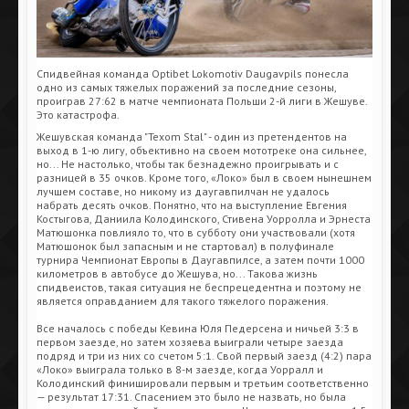
Спидвейная команда Optibet Lokomotiv Daugavpils понесла
одно из самых тяжелых поражений за последние сезоны,
проиграв 27:62 в матче чемпионата Польши 2-й лиги в Жешуве.
Это катастрофа.
Жешувская команда "Texom Stal" - один из претендентов на
выход в 1-ю лигу, объективно на своем мототреке она сильнее,
но... Не настолько, чтобы так безнадежно проигрывать и с
разницей в 35 очков. Кроме того, «Локо» был в своем нынешнем
лучшем составе, но никому из даугавпилчан не удалось
набрать десять очков. Понятно, что на выступление Евгения
Костыгова, Даниила Колодинского, Стивена Уорролла и Эрнеста
Матюшонка повлияло то, что в субботу они участвовали (хотя
Матюшонок был запасным и не стартовал) в полуфинале
турнира Чемпионат Европы в Даугавпилсе, а затем почти 1000
километров в автобусе до Жешува, но... Такова жизнь
спидвеистов, такая ситуация не беспрецедентна и поэтому не
является оправданием для такого тяжелого поражения.
Все началось с победы Кевина Юля Педерсена и ничьей 3:3 в
первом заезде, но затем хозяева выиграли четыре заезда
подряд и три из них со счетом 5:1. Свой первый заезд (4:2) пара
«Локо» выиграла только в 8-м заезде, когда Уорралл и
Колодинский финишировали первым и третьим соответственно
— результат 17:31. Спасением это было не назвать, но была