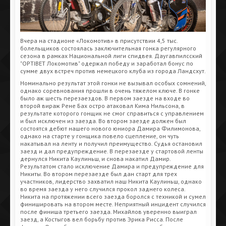
Вчера на стадионе «Локомотив» в присутствии 4,5 тыс.
болельщиков состоялась заключительная гонка регулярного
сезона в рамках Национальной лиги спидвея. Даугавпилсский
"OPTIBET Локомотив" одержал победу и заработал бонус по
сумме двух встреч против немецкого клуба из города Ландсхут.
Номинально результат этой гонки не вызывал особых сомнений,
однако соревнования прошли в очень тяжелом ключе. В гонке
было аж шесть перезаездов. В первом заезде на входе во
второй вираж Рене Бах остро атаковал Кима Нильсона, в
результате которого гонщик не смог справиться с управлением
и был исключен из заезда. Во втором заезде должен был
состоятся дебют нашего нового юниора Дамира Филимонова,
однако на старте у гонщика повело сцепление, он чуть
накатывал на ленту и получил преимущество. Судья остановил
заезд и дал предупреждение. В перезаезде у стартовой ленты
дернулся Никита Каулиньш, и снова накатил Дамир.
Результатом стало исключение Дамира и предупреждение для
Никиты. Во втором перезаезде был дан старт для трех
участников, лидерство захватил наш Никита Каулиньш, однако
во время заезда у него случился прокол заднего колеса.
Никита на протяжении всего заезда боролся с техникой и сумел
финишировать на втором месте. Неприятный инцидент случился
после финиша третьего заезда. Михайлов уверенно выиграл
заезд, а Костыгов вел борьбу против Эрика Рисса. После