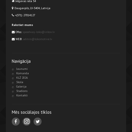
Jelgavas iela 54
Daugavpils, LV-5404, Latvija
+(371) 27014127
Rakstiet mums
Ofiss:
speedway-loko@inbox.lv
WEB:
admin@lokomotive.lv
Navigācija
Jaunumi
Komanda
KLŻ 2026
Skola
Galerija
Stadions
Kontakti
Mēs sociālajos tīklos