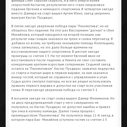
финиша Олег сбросил скорость, и в него уперся более
скоростной Костыгов, результатом чего стало некрасивое
падение Евгения и немецкого спортсмена. В четвертом заезде
вместо Дамира на старт вышел Артем Юхно, заезд уверенно
выиграл Кястас Пуоджукс.
В пятом заезде уверенная победа пары "Локомотива", но не
обошлось без падения. На этот раз Вассерманн "догнал" и сбил
Михайлова, который находился на второй позиции, как
результат наш гонщик оказался на треке и снова перезаезд. В
добавок ко всему, на трибунах оказывали помощь болельщику,
гонка затянулась, но это дало больше времени на
восстановление нашего спортсмена. В шестом заезде
проигрыш со счетом 1:5 На тот момент Евгений явно не
восстановился после падения, а Никита не смог составить
конкуренцию крепким взрослым соперникам. Седьмой заезд
остался за "Локомотивом". Кястас Пуоджукс захватил лидерство
со старта и поехал шире в первом вираже, за ним оказался
юниор гостей, который не справился с управлением и упал.
Судья долго смотрел повторы, но все же решил использовать
правило первого виража и допустил на старт всех участников
гонки. В перезаезде уверенная победа со счетом 5:1
В восьмом заезде на старт снова вышел Дамир Филимонов. Из-
за двух предупреждений старт у него совершенно не
получился, но Кястас Пуоджукс не допустил ошибок и привез
три очка в копилку команды. Далее гонка прошла с
преимуществом "Локомотива". Не получился лишь 11-й заезд, в
котором пара Бах - Михайлов уступила гостям со счетом 1:5