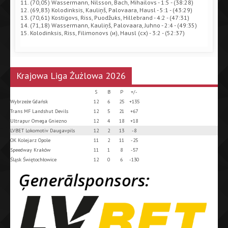
11. (70,05) Wassermann, Nilsson, Bach, Mihailovs - 1:5 - (38:28)
12. (69,83) Kolodinksis, Kauliņš, Palovaara, Hausl - 5:1 - (43:29)
13. (70,61) Kostigovs, Riss, Puodžuks, Hillebrand - 4:2 - (47:31)
14. (71,18) Wassermann, Kauliņš, Palovaara, Juhno - 2:4 - (49:35)
15. Kolodinksis, Riss, Filimonovs (и), Hausl (сх) - 3:2 - (52:37)
Krajowa Liga Żużlowa 2026
S
B
P
+/-
Wybrzeże Gdańsk
12
6
25
+135
Trans MF Landshut Devils
12
5
21
+67
Ultrapur Omega Gniezno
12
4
18
+18
LVBET Lokomotiv Daugavpils
12
2
13
-8
OK Kolejarz Opole
11
2
11
-25
Speedway Kraków
11
1
8
-57
Śląsk Świętochłowice
12
0
6
-130