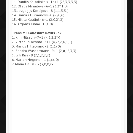
11. Daniils Kolodinksis - 14+1 (2*,3,3,3,3)
12. Oļegs Mihailovs - 6+1 (3,2*,1,0)
13. Jevgeņijs Kostigovs - 8 (1,1,3,3,-)
14. Damirs Filimonovs - 0 (и,-,0,и)
15. Nikita Kauliņš - 6+1 (2,0,2*,2)
16. Artjoms Juhno - 1 (1,0)
Trans MF Landshut Devils - 37
1. Kim Nilsson - 7+1 (и,3,2,2*,-)
2. Victor Palovaara - 6+1 (0,2*,2,0,1,1)
3. Marius Hillebrand - 2 (1,1,-,0)
4. Sandro Wassermann - 9+1 (2,и,1*,3,3)
5. Erik Riss - 9 (2,1,2,2,2)
6. Marlon Hegener - 1 (1,сх,0)
7. Mario Hausl - 3 (3,0,0,сх)