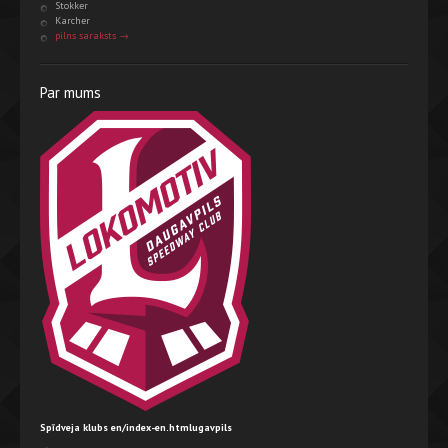
Stokker
Karcher
pilns saraksts →
Par mums
Spīdveja klubs en/index-en.htmlugavpils