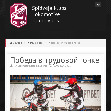
Spīdveja klubs
Lokomotīve
Daugavpils
Galvenā
»
Polijas līga
»
Победа в трудовой гонке
Победа в трудовой гонке
SK Lokomotīve, foto R.Rubenis
05.08.2024 08:35