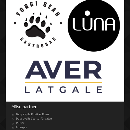
Mūsu partneri
Daugavpils Pilsētas Dome
Daugavpils Sporta Pārvalde
Pulsar
Intergaz