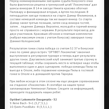
Перед номинированными заездами судьба бонусного очка
была фактически решена и тренерский штаб "Локомотива" дал
шансы юниорам. В 14-м заезде Никита красиво обогнал
Паловару и финишировал вторым, а Артем последним. В
пятнадцатом заезде появился на старте Дамир Филимонов, в
составе немецкой команды так же вышел юниор. Со старта
Дамир занял третью позицию, затем сход юниора гостей,
затем... падение Дамира. Вероятно, молодой и горячий юниор
просто не справился с нервами. В результате перезаезд для
двух участников. Красивым обгоном и платным комплектом
(набрал максимум очков с учетом бонусов) завершил гонку
Даниил Колодинский.
Результатом гонки стала победа со счетом 52:37 и бонусное
очко по сумме двух встреч. "OPTIBET Локомотив" закончил
выступление в регулярном турнире и теперь ждет результата
других гонок. Даугавпилсский клуб занимает третью строчку в
текущей таблице, чтобы сохранить место в четверке надо чтобы
выполнился один и двух сценариев: победа команды Пилы на
выезде в Ополе, либо поражение команды Пилы в гостевой
гонке в Ополе и в домашней против Тарнува.
При любом исходе в этом сезоне мы еще увидим соревнования
на стадионе «Локомотив». В сентябре на нашем треке
запланирован Чемпионат Латвии. Следите за информацией,
приходите поддержать наших ребят.
Optibet Lokomotiv Daugavpils - 52
9. Rene Bach - 9+1 (3,2*,3,1,-)
10. Ķasts Puodžuks - 8 (3,3,1,1,-)