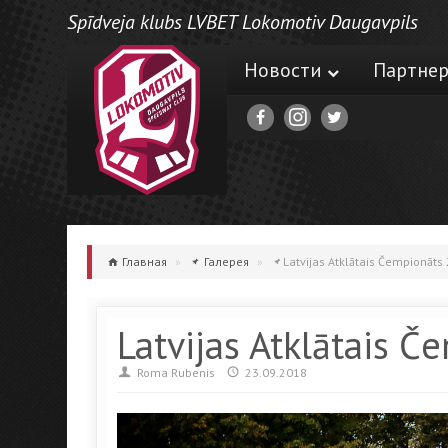
Spīdveja klubs LVBET Lokomotiv Daugavpils
Новости
Партне
Главная
»
Галерея
»
Latvijas Atklātais Čempionāts
Latvijas Atklātais 
Roma Rubenis
23.09.2018