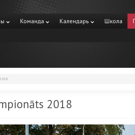
ры
Команда
Календарь
Школа
 2018
Čempionāts 2018