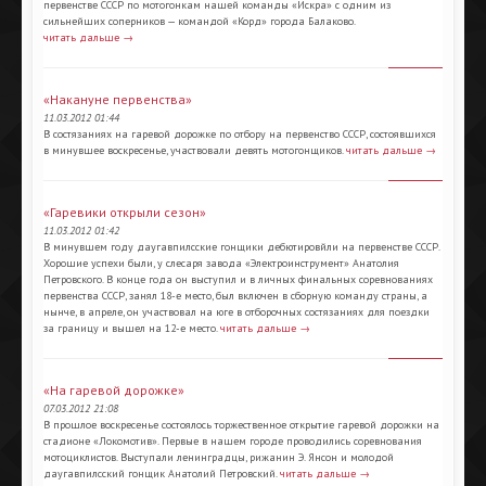
первенстве СССР по мотогонкам нашей команды «Искра» с одним из
сильнейших соперников — командой «Корд» города Балаково.
читать дальше →
«Накануне первенства»
11.03.2012 01:44
В состязаниях на гаревой дорожке по отбору на первенство СССР, состоявшихся
в минувшее воскресенье, участвовали девять мотогонщиков.
читать дальше →
«Гаревики открыли сезон»
11.03.2012 01:42
В минувшем году даугавпилсские гонщики дебютировйли на первенстве СССР.
Хорошие успехи были, у слесаря завода «Электроинструмент» Анатолия
Петровского. В конце года он выступил и в личных финальных соревнованиях
первенства СССР, занял
18-е
место, был включен в сборную команду страны, а
нынче, в апреле, он участвовал на юге в отборочных состязаниях для поездки
за границу и вышел на
12-е
место.
читать дальше →
«На гаревой дорожке»
07.03.2012 21:08
В прошлое воскресенье состоялось торжественное открытие гаревой дорожки на
стадионе «Локомотив». Первые в нашем городе проводились соревнования
мотоциклистов. Выступали ленинградцы, рижанин Э. Янсон и молодой
даугавпилсский гонщик Анатолий Петровский.
читать дальше →