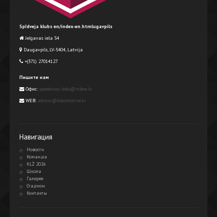
Spīdveja klubs en/index-en.htmlugavpils
Jelgavas iela 54
Daugavpils, LV-5404, Latvija
+(371) 27014127
Пишите нам
Офис:
speedway-loko@inbox.lv
WEB:
admin@lokomotive.lv
Навигация
Новости
Команда
KLŻ 2026
Школа
Галерея
Стадион
Контакты