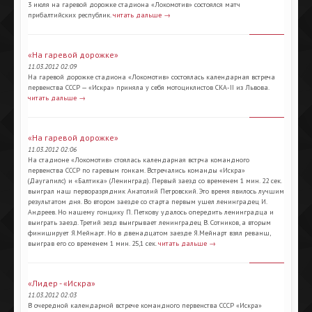
3 июля на гаревой дорожке стадиона «Локомотив» состоялся матч
прибалтийских республик.
читать дальше →
«На гаревой дорожке»
11.03.2012 02:09
На гаревой дорожке стадиона «Локомотив» состоялась календарная встреча
первенства СССР — «Искра» приняла у себя мотоциклистов СКА-II из Львова.
читать дальше →
«На гаревой дорожке»
11.03.2012 02:06
На стадионе «Локомотив» стоялась календарная встрча командного
первенства СССР по гаревым гонкам. Встречались команды «Искра»
(Даугапилс) и «Балтика» (Ленинград). Первый заезд со временем 1 мин. 22 сек.
выиграл наш перворазрядник Анатолий Петровский. Это время явилось лучшим
результатом дня. Во втором заезде со старта первым ушел ленинградец И.
Андреев. Но нашему гонщику П. Петкову удалось опередить ленинградца и
выиграть заезд. Третий зезд выигрывает ленинградец В. Сотников, а вторым
финиширует Я.Мейнарт. Но в двенадцатом заезде Я.Мейнарт взял реванш,
выиграв его со временем 1 мин. 25,1 сек.
читать дальше →
«Лидер - «Искра»
11.03.2012 02:03
В очередной календарной встрече командного первенства СССР «Искра»