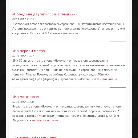
«Победили даугапилсские гонщики»
07.03.2012 21:05
В Стропском лесопарке состоялись соревнования мотоциклистов восточной зоны
Латвии, посвященные открытию летнего спортивного сезона. Участоввали также
спортсмены Литовской СССР.
читать дальше →
«На первом месте»
07.03.2012 23:04
29 и 30 августа на стадионе «Локомотив» проводили соревнования
мотоциклистов на гаревой дорожке пятого этапа лично-командного первенства
СССР. По неизвестным причинам не прибыли на соревнования армейские
гонщики Львова. Поэтому за победу боролись три команды: Тбилиси
(«Сакартвелло»), Орла («Орел») и Даугавпилса («Искра»).
читать дальше →
«На мототреке»
07.03.2012 23:00
Вчера на стадионе «Локомотив» начались соревнования лично-командного
первенства СССР в мотоциклетных гонках на гаревой дорожке. Состоялось 20
заездов, в которых участвовали гонщики из Орла, Тбилиси, Львова (СКА-2) м
Даугавпилса.
читать дальше →
«Замечания болельщика»