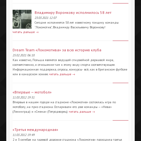
Владимиру Воронкову исполнилось 58 лет
23.03.2021 12:07
Сегодня исполняется 58 лет известному гонщику команды
"Локомотив", Владимиру Васильевичу Воронкову!
читать дальше →
Dream Team «Локомотива» за всю историю клуба
25.02.2021 06:10
Как известно, Польша является ведущей спидвейной державой мира,
соответственно, и отношение там к этому виду спорта соответствующее.
Информационная поддержка, опросы, конкурсы- всё, как в британском футболе
или в канадском хоккее.
читать дальше →
«Впервые — мотобол»
11.03.2012 19:51
Впервые в нашем городе на стадионе «Локомотив» состоялась игра по
мотоболу, на приз стадиона. Оспаривали его две команды — «Нева»
(Ленинград) и «Смена» (Петродворец).
читать дальше →
«Третья международная»
11.03.2012 19:49
2 и 3 октября на гаревой дорожке стадиона «Локомотив» проходила третья