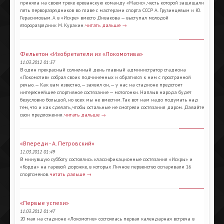
приняла на своем треке ереванскую команду «Масис», честь которой защищали
пять перворазрядников во главе с мастерами спорта СССР А. Грузинцевым и Ю.
Герасимовым. А в «Искре» вместо Дивакова — выступал молодой
второразрядник М. Куракин.
читать дальше →
Фельетон «Изобретатели из «Локомотива»
11.03.2012 01:57
В один прекрасный солнечный день главный администратор стадиона
«Локомотив» собрал своих подчиненных и обратился к ним с пространной
речью. — Как вам известно, — заявил он, — у нас на стадионе предстоит
интереснейшее спортивное состязание — мотогонки. Наплыв народа будет
безусловно большой, но всех мы не вместим. Так вот нам надо подумать над
тем, что и как сделать, чтобы остальные не смотрели состязания даром. Давайте
свои предложения.
читать дальше →
«Впереди - А. Петровский»
11.03.2012 01:49
В минувшую субботу состоялись классификационные состязания «Искры» и
«Корда» на гаревой дорожке, в которых Личное первенство оспаривали 16
спортсменов.
читать дальше →
«Первые успехи»
11.03.2012 01:47
20 мая на стадионе «Локомотив» состоялась первая календарная встреча в