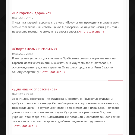
«На гаревой дорожке»
07.03.2012 22:35
8 июля на гаревой дорожке стадиона «Локомотив» проходили вторые в этом
сезоне соревнования мотогонщиков. Одновременно даугавпилсцы разыграли
первенство города по этому виду спорта спорта.
читать дальше →
«Спорт смелых и сильных»
07.03.2012 22:32
В конце минувшего года впервые в Прибалтике стоялись соревнования на
гаревой дорожке стадиона «Локомотив» в Даугавпилсе. Участвовали, в
основном, ленинградские гаревики. От нашего города и от Риги было по
одному спортсмену.
читать дальше →
«Для наших спортсменов»
07.03.2012 22:26
Закончилось оборудование стадиона «Локомотив». Полностью отделаны
трибуны, с которых очень удобно наблюдать за спортивными «сражениями»,
происходящими на футбольном поле, на баскетбольной площадке. Построено
даже дикторское помещение, откуда будут вестись репортажи. Стадион
украшен транспорантами, лозунгами. Не позабыли и об удобствах для самих
спортсменов: для них построены удобные раздевалки с душевыми.
читать дальше →