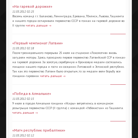
«На гаревой дорожке»
11.03.2012 02:25
Восемь команд г.г. Балаково, Ленинграда, Еревана, Тбилиси, Львова, Ташкента
и нашего города оспаривали первенство СССР в гонках на гаревой дорожке во
II группе.
читать дальше →
«Первый чемпионат Латвии»
11.03.2012 02:18
После трехнедельного перерыва 25 июля на cтадионе «Локомотив» вновь
загудели моторы. Здесь проходило первое первенство Латвийской ССР в гонках-
на гаревой дорожке. За золотую, серебряную и бронзовую медали состязались
гонщики нашего города и гости из соседних-Литовской и Эстонской республик.
Так как это первенство Латвии было открытым, то за медали вели борьбу все
гонщики-гаревики.
читать дальше →
«Победа в Алмалыке»
11.03.2012 02:15
9 июля в городе Алмалыке гонщики «Искры» ветретились в командном
розыгрыше первенства СССР (II группа) с командой «Узбекистан» из Ташкента.
читать дальше →
«Матч республик прибалтики»
11.03.2012 02:12