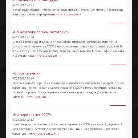
07.03.2012 22:55
В этом году стадион «Локомотив» является единственным местом проведения
всех спортивных мероприятий.
читать дальше →
«На даугавпилсском мототреке»
07.03.2012 22:50
17 и 18 августа на стадионе «Локомотив» проходил четвертый этап лично-
командного первенства СССР в мотоциклетных гонках иа гаревой дорожке. В
этом этапе у нас в городе борьбу вели гонщики городов Москвы, Уфы, Салавата
и Даугавпилса.
читать дальше →
«Спорт смелых»
07.03.2012 22:44
Завтра в нашем городе на стадионе «Локомотив» впервые будут проводиться
соревнования лично-командного первенств СССР в мотоциклетных гонках на
гаревой дорожке. В этих соревнованиях участвует команда Даугавпилса
«Искра».
читать дальше →
«На первенство СССР»
07.03.2012 22:37
Начался розыгрыш личнокомандного первенства СССР на гаревой дорожке. В
нем впервые участвуют даугавпилсские гонщики. Уже состоялось два этапа
соревнований.
читать дальше →