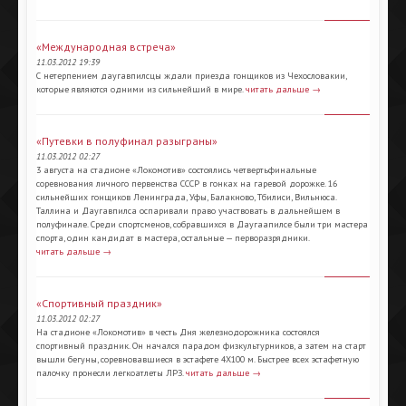
«Международная встреча»
11.03.2012 19:39
С нетерпением даугавпилсцы ждали приезда гонщиков из Чехословакии,
которые являются одними из сильнейший в мире.
читать дальше →
«Путевки в полуфинал разыграны»
11.03.2012 02:27
3 августа на стадионе «Локомотив» состоялись четвертьфинальные
соревнования личного первенства СССР в гонках на гаревой дорожке. 16
сильнейших гонщиков Ленинграда, Уфы, Балакново, Тбилиси, Вильнюса.
Таллина и Даугавпилса оспаривали право участвовать в дальнейшем в
полуфинале. Среди спортсменов, собравшихся в Даугаапилсе были три мастера
спорта, один кандидат в мастера, остальные — перворазрядники.
читать дальше →
«Спортивный праздник»
11.03.2012 02:27
На стадионе «Локомотив» в честь Дня железнодорожника состоялся
спортивный праздник. Он начался парадом физкультурников, а затем на старт
вышли бегуны, соревновавшиеся в эстафете 4X100 м. Быстрее всех эстафетную
палочку пронесли легкоатлеты ЛРЗ.
читать дальше →