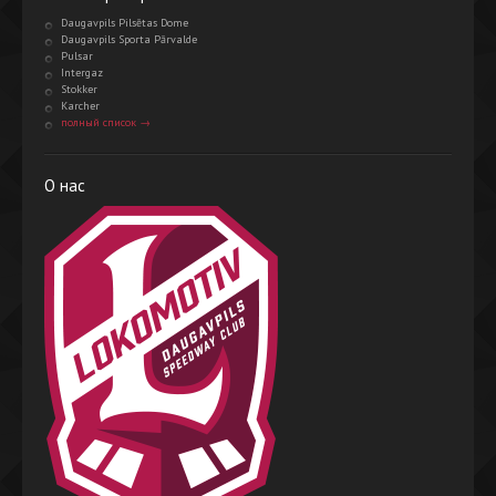
Daugavpils Pilsētas Dome
Daugavpils Sporta Pārvalde
Pulsar
Intergaz
Stokker
Karcher
полный список →
О нас