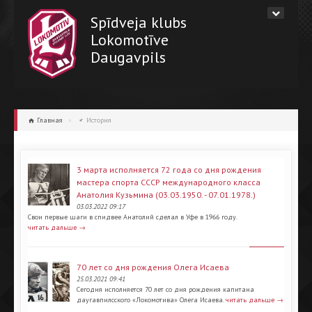
Spīdveja klubs
Lokomotīve
Daugavpils
Главная
»
История
3 марта исполняется 72 года со дня рождения
мастера спорта СССР международного класса
Анатолия Кузьмина (03.03.1950. - 07.01.1978.)
03.03.2022 09:17
Свои первые шаги в спидвее Анатолий сделал в Уфе в 1966 году.
читать дальше →
70 лет со дня рождения Олега Исаева
25.03.2021 09:41
Сегодня исполняется 70 лет со дня рождения капитана
даугавпилсского «Локомотива» Олега Исаева.
читать дальше →