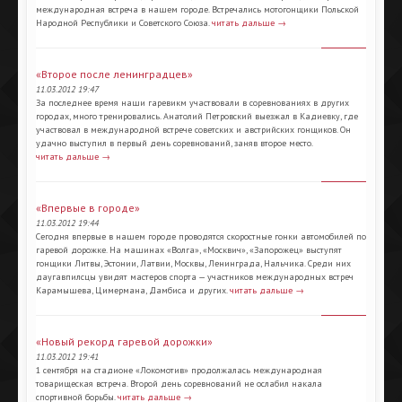
международная встреча в нашем городе. Встречались мотогонщики Польской
Народной Республики и Советского Союза.
читать дальше →
«Второе после ленинградцев»
11.03.2012 19:47
За последнее время наши гаревикм участвовали в соревнованиях в других
городах, много тренировались. Анатолий Петровский выезжал в Кадиевку, где
участвовал в международной встрече советских и австрийских гонщиков. Он
удачно выступил в первый день соревнований, заняв второе место.
читать дальше →
«Впервые в городе»
11.03.2012 19:44
Сегодня впервые в нашем городе проводятся скоростные гонки автомобилей по
гаревой дорожке. На машинах «Волга», «Москвич», «Запорожец» выступят
гонщики Литвы, Эстонии, Латвии, Москвы, Ленинграда, Нальчика. Среди них
даугавпилсцы увидят мастеров спорта — участников международных встреч
Карамышева, Цимермана, Дамбиса и других.
читать дальше →
«Новый рекорд гаревой дорожки»
11.03.2012 19:41
1 сентября на стадионе «Локомотив» продолжалась международная
товарищеская встреча. Второй день соревнований не ослабил накала
спортивной борьбы.
читать дальше →