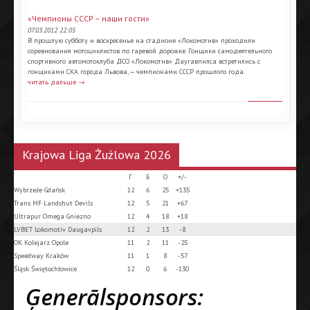
«Чемпионы СССР – наши гости»
07.03.2012 22:05
В прошлую субботу и воскресенье на стадионе «Локомотив» проходили
соревнования мотоциклистов по гаревой дорожке. Гонщики самодеятельного
спортивного автомотоклуба ДСО «Локомотив» Даугавпилса встретились с
гонщиками СКА города Львова, — чемпионами СССР прошлого года.
читать дальше →
Krajowa Liga Żużlowa 2026
Г
Б
О
+/-
Wybrzeże Gdańsk
12
6
25
+135
Trans MF Landshut Devils
12
5
21
+67
Ultrapur Omega Gniezno
12
4
18
+18
LVBET Lokomotiv Daugavpils
12
2
13
-8
OK Kolejarz Opole
11
2
11
-25
Speedway Kraków
11
1
8
-57
Śląsk Świętochłowice
12
0
6
-130