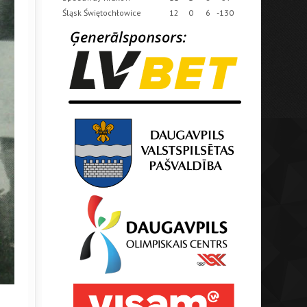
Śląsk Świętochłowice
12
0
6
-130