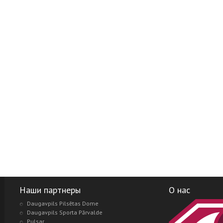
Наши партнеры
О нас
Daugavpils Pilsētas Dome
Daugavpils Sporta Pārvalde
Pulsar