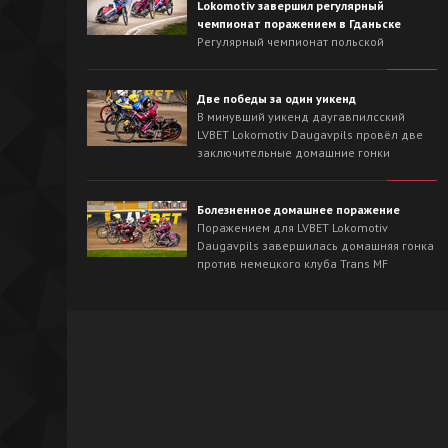
Lokomotiv завершил регулярный
чемпионат поражением в Гданьске
Регулярный чемпионат польской
Национальной лиги для LVBET Lokomotiv
Daugavpils завершился выездной гонкой
против лидера сезона - Wybrzeże Gdańsk.
Две победы за один уикенд
На треке в Гданьске хозяева с первых
В минувший уикенд даугавпилсский
заездов захватили инициативу и
LVBET Lokomotiv Daugavpils провёл две
одержали победу со счётом 54:36.
заключительные домашние гонки
регулярного чемпионата польской
Национальной лиги спидвея. На
домашнем треке наша команда сначала
Болезненное домашнее поражение
в невероятно напряжённой борьбе
Поражением для LVBET Lokomotiv
вырвала победу у OK Kolejarz Opole -
Daugavpils завершилась домашняя гонка
46:44, а на следующий день уверенно
против немецкого клуба Trans MF
разобралась со Śląsk Świętochłowice -
Landshut Devils.
62:26.