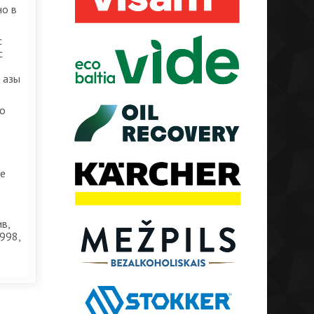
но в
с
с
 азы
го
ке
в,
998,