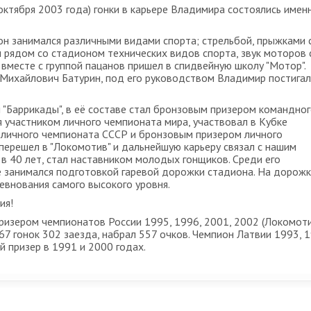
 октября 2003 года) гонки в карьере Владимира состоялись имен
он занимался различными видами спорта; стрельбой, прыжками 
л рядом со стадионом технических видов спорта, звук моторов 
т вместе с группой пацанов пришел в спидвейную школу "Мотор".
Михайлович Батурин, под его руководством Владимир постигал
 "Баррикады", в её составе стал бронзовым призером командно
я участником личного чемпионата мира, участвовал в Кубке
 личного чемпионата СССР и бронзовым призером личного
перешел в "Локомотив" и дальнейшую карьеру связал с нашим
в 40 лет, стал наставником молодых гонщиков. Среди его
е занимался подготовкой гаревой дорожки стадиона. На дорож
внования самого высокого уровня.
ия!
призером чемпионатов России 1995, 1996, 2001, 2002 (Локомоти
67 гонок 302 заезда, набрал 557 очков. Чемпион Латвии 1993, 1
й призер в 1991 и 2000 годах.