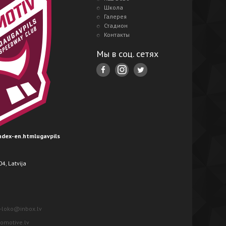
Школа
Галерея
Стадион
Контакты
Мы в соц. сетях
index-en.htmlugavpils
4, Latvija
-loko@inbox.lv
motive.lv