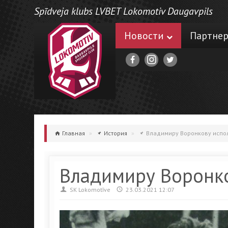
Spīdveja klubs LVBET Lokomotiv Daugavpils
Новости
Партне
Главная
»
История
»
Владимиру Воронкову испол
Владимиру Воронко
SK Lokomotīve
23.03.2021 12:07