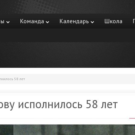
ры
Команда
Календарь
Школа
нилось 58 лет
ву исполнилось 58 лет