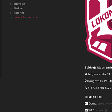
Intergaz
Stokker
Karcher
полный список →
Spīdveja klubs en/
Jelgavas iela 54
Daugavpils, LV-540
+(371) 27014127
Пишите нам
Офис:
speedway
WEB:
admin@loko