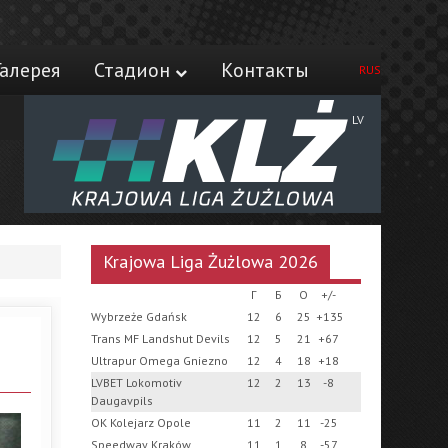
Галерея
Стадион
Контакты
RUS
LV
Krajowa Liga Żużlowa 2026
Г
Б
О
+/-
Wybrzeże Gdańsk
12
6
25
+135
Trans MF Landshut Devils
12
5
21
+67
Ultrapur Omega Gniezno
12
4
18
+18
LVBET Lokomotiv
12
2
13
-8
Daugavpils
OK Kolejarz Opole
11
2
11
-25
Speedway Kraków
11
1
8
-57