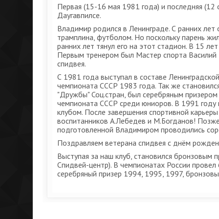
Первая (15-16 мая 1981 года) и последняя (12
Даугавпилсе.
Владимир родился в Ленинграде. С ранних лет 
трамплина, футболом. Но поскольку парень жи
ранних лет тянул его на этот стадион. В 15 ле
Первым тренером был Мастер спорта Василий 
спидвея.
С 1981 года выступал в составе Ленинградской
чемпионата СССР 1983 года. Так же становилс
"Дружбы" Соц.стран, был серебряным призером
чемпионата СССР среди юниоров. В 1991 году 
клубом. После завершения спортивной карьеры 
воспитанников А.Лебедев и М.Богданов! Позж
подготовленной Владимиром проводились соре
Поздравляем ветерана спидвея с днём рожден
Выступая за наш клуб, становился бронзовым 
Спидвей-центр). В чемпионатах России провел 
серебряный призер 1994, 1995, 1997, бронзовы