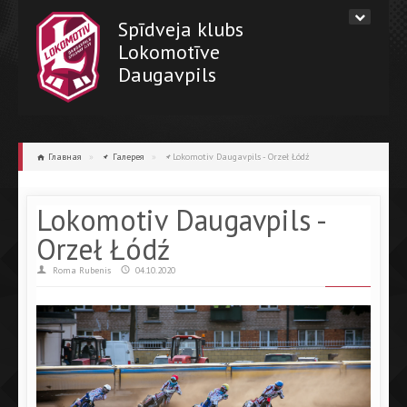
Spīdveja klubs
Lokomotīve
Daugavpils
Главная
»
Галерея
»
Lokomotiv Daugavpils - Orzeł Łódź
Lokomotiv Daugavpils -
Orzeł Łódź
Roma Rubenis
04.10.2020