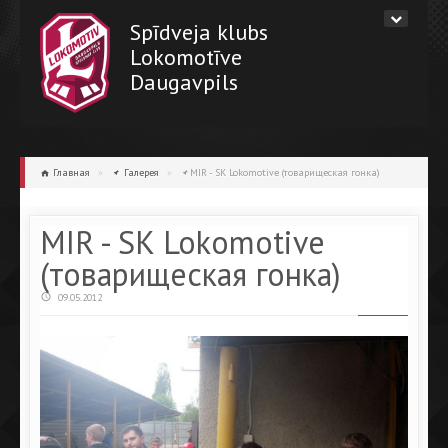
Spīdveja klubs
Lokomotīve
Daugavpils
Главная
»
Галерея
»
MIR - SK Lokomotive (товарищеская гонка)
MIR - SK Lokomotive
(товарищеская гонка)
09.05.2012