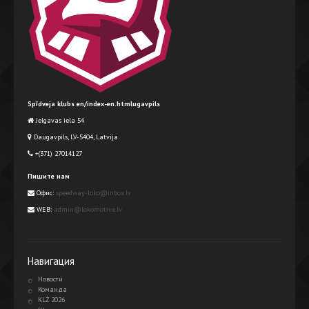
Spīdveja klubs en/index-en.htmlugavpils
Jelgavas iela 54
Daugavpils, LV-5404, Latvija
+(371) 27014127
Пишите нам
Офис:
speedway-loko@inbox.lv
WEB:
admin@lokomotive.lv
Навигация
Новости
Команда
KLŻ 2026