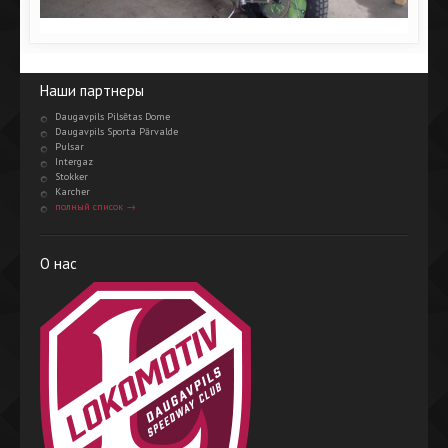
Наши партнеры
Daugavpils Pilsētas Dome
Daugavpils Sporta Pārvalde
Pulsar
Intergaz
Stokker
Karcher
полный список →
О нас