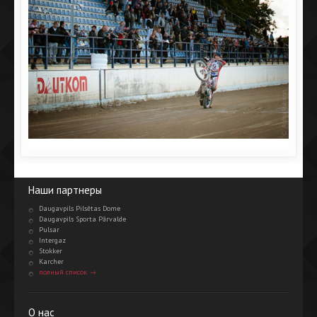
Наши партнеры
Daugavpils Pilsētas Dome
Daugavpils Sporta Pārvalde
Pulsar
Intergaz
Stokker
Karcher
полный список →
О нас