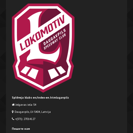
Spīdveja klubs en/index-en.htmlugavpils
Jelgavas iela 54
Daugavpils, LV-5404, Latvija
+(371) 27014127
Пишите нам