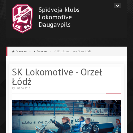
Spīdveja klubs
Lokomotīve
Daugavpils
Главная
»
Галерея
»
SK Lokomotive - Orzeł Łódź
SK Lokomotive - Orzeł
Łódź
03.06.2012