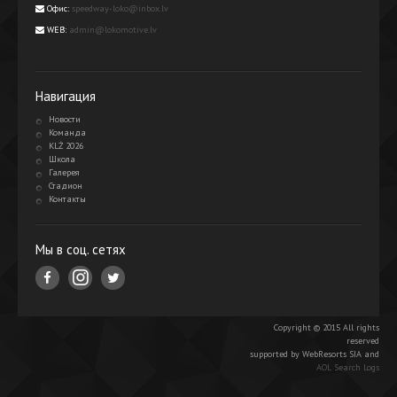
Офис:
speedway-loko@inbox.lv
WEB:
admin@lokomotive.lv
Навигация
Новости
Команда
KLŻ 2026
Школа
Галерея
Стадион
Контакты
Мы в соц. сетях
Copyright © 2015 All rights
reserved
supported by WebResorts SIA and
AOL Search Logs