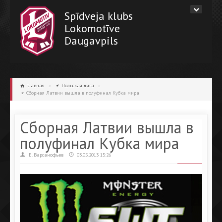
Spīdveja klubs
Lokomotīve
Daugavpils
Главная
»
Польская лига
»
Сборная Латвии вышла в полуфинал Кубка мира
Сборная Латвии вышла в
полуфинал Кубка мира
Е. Варсанофьев
03.05.2013 15:26