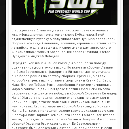
В воскресенье, 1 мая, на даугавпилсском треке состоялась
квалификационная гонка командного Кубка мира. В ней
единственную путевку в полуфинал этого Турнира оспаривали
сборные команды Словении, Германии, Украины и Латвии. Честь
латвийского флага защищали спортсмены даугавпилсского
«Локомотива»: Максим Богданов, Вячеслав Гируцкий, Кястас
Пуоджукс и Анджей Лебедев.
Перед гонкой шансы нашей команды в борьбе за победу
оценивались достаточно высоко. Но все-таки сборная Латвии
не была безусловным фаворитом. Ей нисколько не уступала
еще более ровная по составу сборная Германии, в рядах
которой на трек вышли опытные спортсмены Кевин Волберт,
Макс Дилгер, Тобиас Буш и серебрянный призер чемпионата
мира в гонках на длинном треке Мартин Смолински. Высоко
расценивались шансы на победу и сборной Словении. Ее лидер
Матей Жагар в нынешнем сезоне очень сильно выступает в
Серии Гран-При, а также польском и английском командных
чемпионатах. Его партнеры по сборной Александер Чонда и
Матиц Волдрих в нынешнем сезоне также доказали свою силу.
В полуфинале Парного чемпионата Европы они заняли второе
место, опередив сильные пары из Чехии и Венгрии. И в составе
сборной Украины были свои козыри. Ее безусловными
лидерами были Александр Локтаев и Андрей Карпов. И если