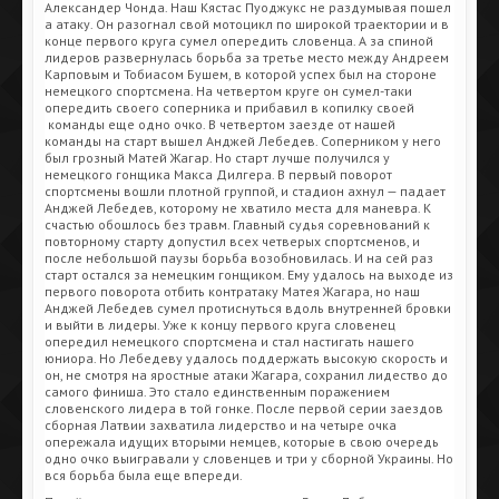
Александер Чонда. Наш Кястас Пуоджукс не раздумывая пошел
а атаку. Он разогнал свой мотоцикл по широкой траектории и в
конце первого круга сумел опередить словенца. А за спиной
лидеров развернулась борьба за третье место между Андреем
Карповым и Тобиасом Бушем, в которой успех был на стороне
немецкого спортсмена. На четвертом круге он сумел-таки
опередить своего соперника и прибавил в копилку своей
команды еще одно очко. В четвертом заезде от нашей
команды на старт вышел Анджей Лебедев. Соперником у него
был грозный Матей Жагар. Но старт лучше получился у
немецкого гонщика Макса Дилгера. В первый поворот
спортсмены вошли плотной группой, и стадион ахнул — падает
Анджей Лебедев, которому не хватило места для маневра. К
счастью обошлось без травм. Главный судья соревнований к
повторному старту допустил всех четверых спортсменов, и
после небольшой паузы борьба возобновилась. И на сей раз
старт остался за немецким гонщиком. Ему удалось на выходе из
первого поворота отбить контратаку Матея Жагара, но наш
Анджей Лебедев сумел протиснуться вдоль внутренней бровки
и выйти в лидеры. Уже к концу первого круга словенец
опередил немецкого спортсмена и стал настигать нашего
юниора. Но Лебедеву удалось поддержать высокую скорость и
он, не смотря на яростные атаки Жагара, сохранил лидество до
самого финиша. Это стало единственным поражением
словенского лидера в той гонке. После первой серии заездов
сборная Латвии захватила лидерство и на четыре очка
опережала идущих вторыми немцев, которые в свою очередь
одно очко выигравали у словенцев и три у сборной Украины. Но
вся борьба была еще впереди.