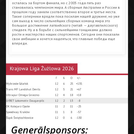
осталась за бортом финала, но с 2005 года пять раз
становилась чемпионом мира. А сборные Австралии и России в
прошлом году заняли соответственно второе и третье места.
Такие соперники врядли пока посилам нашей дружине, но уже
сам выход в число сильнейших сборных команд мира это
большое достижение латвийского (читай — даугавпилсского)
спидвея. Ну а в борьбе с сильнейшими гонщиками должно
рости и мастерство наших спортсменов. Сегодня они показали
свои амбиции и хочется надеяться, что главные победы еще
впереди.
Krajowa Liga Żużlowa 2026
Г
Б
О
+/-
Wybrzeże Gdańsk
12
6
25
+135
Trans MF Landshut Devils
12
5
21
+67
Ultrapur Omega Gniezno
12
4
18
+18
LVBET Lokomotiv Daugavpils
12
2
13
-8
OK Kolejarz Opole
11
2
11
-25
Speedway Kraków
11
1
8
-57
Śląsk Świętochłowice
12
0
6
-130