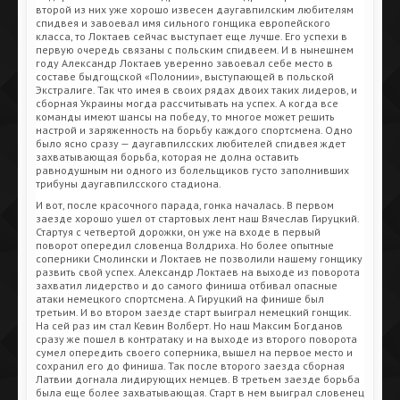
второй из них уже хорошо извесен даугавпилским любителям
спидвея и завоевал имя сильного гонщика европейского
класса, то Локтаев сейчас выступает еще лучше. Его успехи в
первую очередь связаны с польским спидвеем. И в нынешнем
году Александр Локтаев уверенно завоевал себе место в
составе быдгощской «Полонии», выступающей в польской
Экстралиге. Так что имея в своих рядах двоих таких лидеров, и
сборная Украины могда рассчитывать на успех. А когда все
команды имеют шансы на победу, то многое может решить
настрой и заряженность на борьбу каждого спортсмена. Одно
было ясно сразу — даугавпилсских любителей спидвея ждет
захватывающая борьба, которая не долна оставить
равнодушным ни одного из болельщиков густо заполнивших
трибуны даугавпилсского стадиона.
И вот, после красочного парада, гонка началась. В первом
заезде хорошо ушел от стартовых лент наш Вячеслав Гируцкий.
Стартуя с четвертой дорожки, он уже на входе в первый
поворот опередил словенца Волдриха. Но более опытные
соперники Смолински и Локтаев не позволили нашему гонщику
развить свой успех. Александр Локтаев на выходе из поворота
захватил лидерство и до самого финиша отбивал опасные
атаки немецкого спортсмена. А Гируцкий на финише был
третьим. И во втором заезде старт выиграл немецкий гонщик.
На сей раз им стал Кевин Волберт. Но наш Максим Богданов
сразу же пошел в контратаку и на выходе из второго поворота
сумел опередить своего соперника, вышел на первое место и
сохранил его до финиша. Так после второго заезда сборная
Латвии догнала лидирующих немцев. В третьем заезде борьба
была еще более захватывающая. Старт в нем выиграл словенец