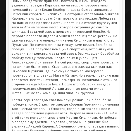
Пятый заезд также пришлось повторять. В нем Лебедеву
удалось опередить Карпова, но на втором повороте упал
немецкий гонщик Кевин Волберт и заезд был остановлен, а
немецкий спортсмен исключен. Повторный старт вновь выиграл
Карпов, и ему удалось отбить первую атаку Анджея Лебедева.
Но наш юниор проявил настойчивость и на втором круге сумел-
таки выйти на первое место, которое сохранил до самого
финиша. И седьмой заезд прошел в интересной борьбе. Из
первого поворота лидером вышел словенец Макс Грегорич. Но
уже на втором его опередили немец Смолински и наш Кястас
Пуоджукс. До самого финиша между ними велась борьба за
победу. В ней преуспел немецкий спортсмен, который сумел
сохранить лидерство. А седьмой заезд был украшен борьбой за
победу между Максимом Богдановым и украинцем
Александром Локтаевым. На сей раз наш спортсмен проиграл и
на финише был вторым. Старт восьмого заезда выиграл наш
Вячеслав Гируцкий. Однако ему не хватило мастерства
противостоять словенцу Матею Жагару. Но вторую позицию наш
спортсмен все-таки отстоял, несмотря на настойчивые атаки со
стороны немца Тобиаса Буша. После второй серии заездов
преимущество сборной Латвии достигло восьми очков.
Остальные же три команды шли плотной группой.
Третья серия заездов стал пожалуй решающей в борьбе за
победу в гонке. В десятом заезде сборная Германии применила
тактический резерв — «Джокер», когда очки заявленного в
заезде спортсмена удваиваются. На трек вышел сильнейший в
этой гонке немецкий спортсмен Мартин Смолински. Но победы
в заезде ему достичь не удалось, первым на финише был
украинец Андрей Карпов. А Смолински сумел опередить нашего
Вячеслава Гируцкого и финишировал вторым, добавив в