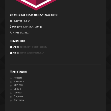
Spīdveja klubs en/index-en.htmlugavpils
Jelgavas iela 54
Daugavpils, LV-5404, Latvija
+(371) 27014127
Пишите нам
Офис:
speedway-loko@inbox.lv
WEB:
admin@lokomotive.lv
Навигация
Новости
Команда
KLŻ 2026
Школа
Галерея
Стадион
Контакты