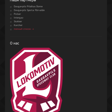
Daugavpils Pilsētas Dome
Daugavpils Sporta Pārvalde
Pulsar
Intergaz
Stokker
Karcher
полный список →
О нас