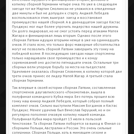
копилку сборной Германии четыре очка. Но уже в следующем
заезде тот же Мартин Смолински не уложился в отведенные
две минуты и был не допущен к старту. Анджей Лебедев
воспользовался этим, выиграл заезд и восстановил
преимущество нашей сборной. А в двенадцатом заезде Кястас
Пуоджукс мог еще более упрочить лидерство нашей дружины.
Он долго лидировал, но не смог устоять перед атаками Матея
Жагара и финишировал лишь вторым. Однако после этого
сборная Латвии идущих вторыми немце в уже на одиннадцать
очков. И стало ясно, что только форс-мажорные обстоятельства
могут не позволить сборной Латвии завершить эту гонку на
победной волне. В последующих заездах наши спортсмены
только наращивали свое преимущество и к концу
соревнований оно достигло пятнадцати очков. Остальные три
сборных вели упорную борьбу за места на пьедестале.
Удачливее оказалась сборная Словении, в копилку которой две
трети очков принес ее лидер Матей Жагар. А третьей стала
сборная Германии.
Так впервые в своей истории сборная Латвии, составленная
спортсменов даугавпилсского «Локомотива», вышла в
полуфинал командного Кубка мира. Без потерь прошел всю
гонку наш юниор Анджей Лебедев, который собрал полный
комплект очков. Сильно выступили Максим Богданов и Кястас
Пуоджукс. Менее удачлив был Вячеслав Гируцкий, но и он
регулярно пополнял очковую копилку нашей команды.
Полуфинал Кубка мира пройдет 13 июля в польской
Ченстохове. Та сборная Латвии поборется за выход в Финал со
сборными Польши, Австралии и России. Это очень сильные
соперники. Сборная Польши, хоть в минувшем сезоне и