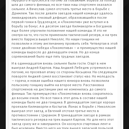
Гируцкого и бросился в погоню за Поважным. Борьба за победу
шла до самого финиша, но все-таки наш спортсмен оказался
сильнее. А Вячеслав сумел отстоять третье место в борьбе с
Дримлем. Так после девяти заездов нашей команде удалось
ликвидировать очковый дефицит, образовавшийся после
первой гонки в Грудзендзе, и «Локомотив» уже вступил и в
борьбу за бонус. А в десятом заезде Килмакорпи и Богданов
еще более упрочили положение нашей команды. И это не
смотря на то, что гости применили тактический резерв, и на трек
вместо Харриса вышел Николлс. Но наши гонщики не
позволили и этому англичанину проявить себя. Четвертая в этой
гонке двойная победа «Локомотива» — и преимущество нашей
команды выросло до двенадцати очков. Но до конца
соревнований было еще пять трудных заездов.
И в одиннадцатом вновь сильнее были гости. Старт в нем
выиграл Андрей Карпов. Наш Анджей Лебедев устремился в
погоню, но прозевал атаку со стороны Косьцюха. На следующем
повороте Анджей сумел восстановит статус-кво. Но молодость
— горяча, и новая ошибка нашего юниора вновь позволила
польскому гонщику выйти на второе место. Расстановка
спортсменов на дистанции уже не изменилась до самого
финиша. Так преимущество «Локомотива» вновь сократилось
до восьми очков. Но все-таки в этот день в составе нашей
команды было не два гонщика. В двенадцатом заезде хорошо
проехали Килмакорпи и Костыгов. Йонас в борьбе с Николлсом
выиграл этот заезд, а Евгений отстоял третье место в
противостоянии с Цираном. В тринадцатом заезде в рамках
тактического резерва на трек вышел Карпов. Но для него этот
заезд сразу же и завершился. Он коснулся стартовых лент и
был исключен. Вместо него на трек вышел запасной польской