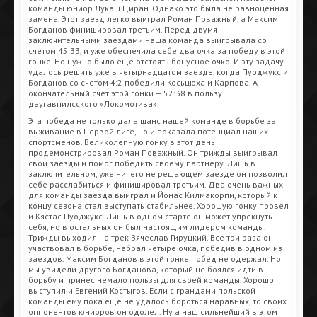
команды юниор Лукаш Циран. Однако это была не равноценная
замена. Этот заезд легко выиграл Роман Поважный, а Максим
Богданов финишировал третьим. Перед двумя
заключительными заездами наша команда выигрывала со
счетом 45:33, и уже обеспечила себе два очка за победу в этой
гонке. Но нужно было еще отстоять бонусное очко. И эту задачу
удалось решить уже в четырнадцатом заезде, когда Пуоджукс и
Богданов со счетом 4:2 победили Косьцюха и Карпова. А
окончательный счет этой гонки — 52:38 в пользу
даугавпилсского «Локомотива».
Эта победа не только дала шанс нашей команде в борьбе за
выживание в Первой лиге, но и показала потенциал наших
спортсменов. Великолепную гонку в этот день
продемонстрировал Роман Поважный. Он трижды выигрывал
свои заезды и помог победить своему партнеру. Лишь в
заключительном, уже ничего не решающем заезде он позволил
себе расслабиться и финишировал третьим. Два очень важных
для команды заезда выиграл и Йонас Килмакорпи, который к
концу сезона стал выступать стабильнее. Хорошую гонку провел
и Кястас Пуоджукс. Лишь в одном старте он может упрекнуть
себя, но в остальных он был настоящим лидером команды.
Трижды выходил на трек Вячеслав Гируцкий. Все три раза он
участвовал в борьбе, набрал четыре очка, победив в одном из
заездов. Максим Богданов в этой гонке побед не одержал. Но
мы увидели другого Богданова, который не боялся идти в
борьбу и принес немало пользы для своей команды. Хорошо
выступил и Евгений Костыгов. Если с грандами польской
команды ему пока еще не удалось бороться наравных, то своих
оппонентов юниоров он одолел. Ну а наш сильнейший в этом