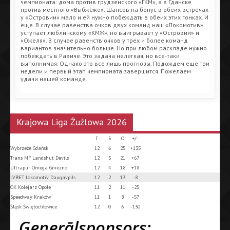
чемпионата: дома против грудзенского «ГКМ», а в Гданске
против местного «Выбжеже». Шансов на бонус в обеих встречах
у «Островии» мало и ей нужно побеждать в обеих этих гонках. И
еще. В случае равенства очков двух команд наш «Локомотив»
уступает люблинскому «КМЖ», но выигрывает у «Островии» и
«Ожеля». В случае равенств очков у трех и более команд
вариантов значительно больше. Но при любом раскладе нужно
побеждать в Равиче. Это задача нелегкая, но все-таки
выполнимая. Однако это все лишь прогнозы. Подождем еще три
недели и первый этап чемпионата завершится. Пожелаем
удачи нашей команде.
Krajowa Liga Żużlowa 2026
Г
Б
О
+/-
Wybrzeże Gdańsk
12
6
25
+135
Trans MF Landshut Devils
12
5
21
+67
Ultrapur Omega Gniezno
12
4
18
+18
LVBET Lokomotiv Daugavpils
12
2
13
-8
OK Kolejarz Opole
11
2
11
-25
Speedway Kraków
11
1
8
-57
Śląsk Świętochłowice
12
0
6
-130