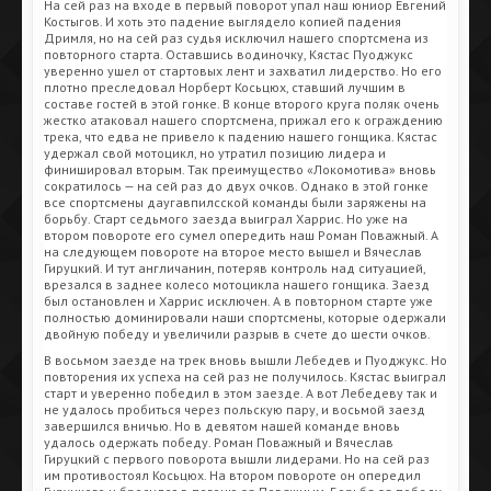
На сей раз на входе в первый поворот упал наш юниор Евгений
Костыгов. И хоть это падение выглядело копией падения
Дримля, но на сей раз судья исключил нашего спортсмена из
повторного старта. Оставшись водиночку, Кястас Пуоджукс
уверенно ушел от стартовых лент и захватил лидерство. Но его
плотно преследовал Норберт Косьцюх, ставший лучшим в
составе гостей в этой гонке. В конце второго круга поляк очень
жестко атаковал нашего спортсмена, прижал его к ограждению
трека, что едва не привело к падению нашего гонщика. Кястас
удержал свой мотоцикл, но утратил позицию лидера и
финишировал вторым. Так преимущество «Локомотива» вновь
сократилось — на сей раз до двух очков. Однако в этой гонке
все спортсмены даугавпилсской команды были заряжены на
борьбу. Старт седьмого заезда выиграл Харрис. Но уже на
втором повороте его сумел опередить наш Роман Поважный. А
на следующем повороте на второе место вышел и Вячеслав
Гируцкий. И тут англичанин, потеряв контроль над ситуацией,
врезался в заднее колесо мотоцикла нашего гонщика. Заезд
был остановлен и Харрис исключен. А в повторном старте уже
полностью доминировали наши спортсмены, которые одержали
двойную победу и увеличили разрыв в счете до шести очков.
В восьмом заезде на трек вновь вышли Лебедев и Пуоджукс. Но
повторения их успеха на сей раз не получилось. Кястас выиграл
старт и уверенно победил в этом заезде. А вот Лебедеву так и
не удалось пробиться через польскую пару, и восьмой заезд
завершился вничью. Но в девятом нашей команде вновь
удалось одержать победу. Роман Поважный и Вячеслав
Гируцкий с первого поворота вышли лидерами. Но на сей раз
им противостоял Косьцюх. На втором повороте он опередил