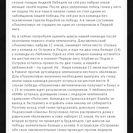
сезоне гонщик Анджей Лебедев на сей раз набрал очков
меньше своей нормы. После двух уверенных побед гонка у него
не пошла. Но все-таки в начале гонки он стал одним из
забойщиков нашей победы. На сей раз вся команда без
исключения горела борьбой за победу. А в таком состоянии
«Локомотиву» не страшен ни один из соперников в Первой
лиге.
Ну а сейчас попробуем оценить шансы нашей команды после
окончания первого этапа чемпионата. Даугавпилсский
«Локомотив», набрав 12 очков, занимает пятое место. Столько
же у команд из Острува и Лодзи, и еще на два очка больше (14)
у команды из Люблина. Одна из этих четырех команд останется
на шестом месте и покинет Первую лигу. Клубам из Лодзи и
Острува осталось провести по две гонки, а нашей и
люблинской — по одной. Но… Наша команда 21 июля выступает
в Равиче против аутсайдера чемпионата местного «Колеяжа».
Для «Локомотива» жизненно необходимо выиграть эту гонку,
иначе наша команда рискует остаться на шестом месте. В
случае победы «Локомотив» автоматически получает и бонус и
с 15-ю очками ждет результатов соперников. У люблинского
«КМЖ» осталась домашняя гонка с лидером чемпионата
гданьским «Лотосом». Команда из Гданьска ведет борьбу за
выход в Экстралигу и отдавать очки никому не собирается.
Поэтому исход этой гонки предсказать довольно сложно.
Лодзенский «Ожель» безусловно легко расправится дома с
равичским «Колеяжем» и тоже наберет 15 очков. Но вот свою
вторую встречу он проведет в Грудзендзе, где шансов на
победу значительно больше у хозяев. А острувская «Островия»
обе свои заключительные гонки проведет против лидеров