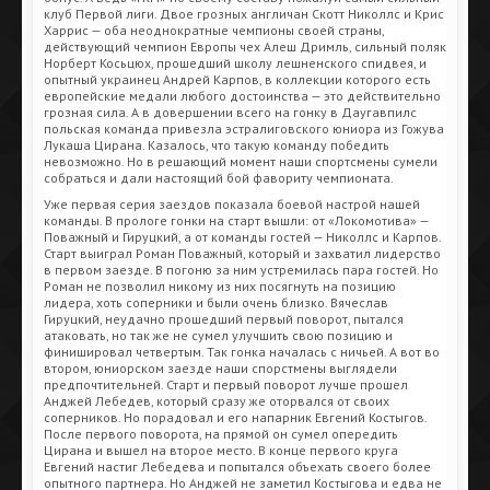
клуб Первой лиги. Двое грозных англичан Скотт Николлс и Крис
Харрис — оба неоднократные чемпионы своей страны,
действующий чемпион Европы чех Алеш Дримль, сильный поляк
Норберт Косьцюх, прошедший школу лешненского спидвея, и
опытный украинец Андрей Карпов, в коллекции которого есть
европейские медали любого достоинства — это действительно
грозная сила. А в довершении всего на гонку в Даугавпилс
польская команда привезла эстралиговского юниора из Гожува
Лукаша Цирана. Казалось, что такую команду победить
невозможно. Но в решающий момент наши спортсмены сумели
собраться и дали настоящий бой фавориту чемпионата.
Уже первая серия заездов показала боевой настрой нашей
команды. В прологе гонки на старт вышли: от «Локомотива» —
Поважный и Гируцкий, а от команды гостей — Николлс и Карпов.
Старт выиграл Роман Поважный, который и захватил лидерство
в первом заезде. В погоню за ним устремилась пара гостей. Но
Роман не позволил никому из них посягнуть на позицию
лидера, хоть соперники и были очень близко. Вячеслав
Гируцкий, неудачно прошедший первый поворот, пытался
атаковать, но так же не сумел улучшить свою позицию и
финишировал четвертым. Так гонка началась с ничьей. А вот во
втором, юниорском заезде наши спорстмены выглядели
предпочтительней. Старт и первый поворот лучше прошел
Анджей Лебедев, который сразу же оторвался от своих
соперников. Но порадовал и его напарник Евгений Костыгов.
После первого поворота, на прямой он сумел опередить
Цирана и вышел на второе место. В конце первого круга
Евгений настиг Лебедева и попытался объехать своего более
опытного партнера. Но Анджей не заметил Костыгова и едва не