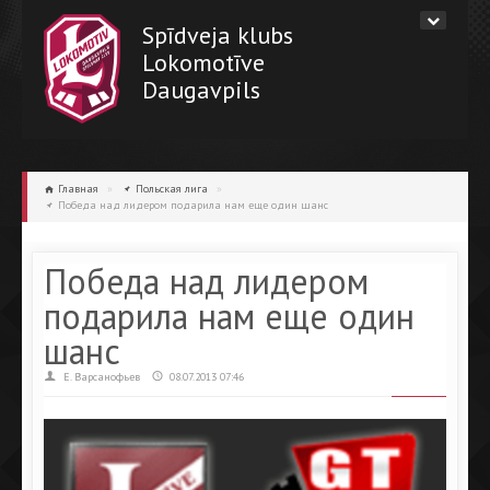
Spīdveja klubs
Lokomotīve
Daugavpils
Главная
»
Польская лига
»
Победа над лидером подарила нам еще один шанс
Победа над лидером
подарила нам еще один
шанс
Е. Варсанофьев
08.07.2013 07:46