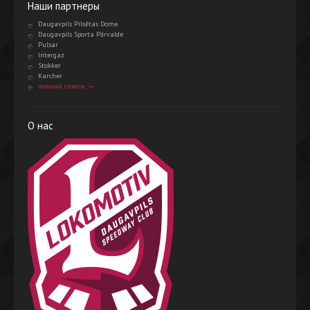
Наши партнеры
Daugavpils Pilsētas Dome
Daugavpils Sporta Pārvalde
Pulsar
Intergaz
Stokker
Karcher
полный список →
О нас