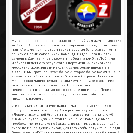
Нынешний сезон принес немало огорчений для даугавпилсских
любителей спидвея. Несмотря на хороший состав, в этом году
наш «Локомотив» на своем треке перестал быть фаворитом в
гонках с любым соперником. Команды из Гданьска и Лодзи
сумели в Даугавпилсе одержать победы, а клуб из Люблина
добился ничейного результата. Спортсмены «Локомотива»
несколько скрасили эти неудачи, сумев реваншировать в
Лодзи, и выиграть при этом бонус. А второе бонусное очко наша
команда заработала в ответной гонке в Оструве. Но тем не
менее к окончанию первого этапа чемпионата «Локомотив»
оказался в опасном положении. На этот момент
первостепенным стал вопрос о сохранении места в Первой
лиге, ведь в этом сезоне сразу две команды выбывают в
нисший дивизион.
И вот в двенадцатом туре наша команда проводила свою
шестую домашнюю встречу. Соперником даугавпилсского
«Локомотива» в ней был один из лидеров чемпионата клуб
«ГКМ» из Грудзендза. И в этой гонке нашей команде было
необходимо не только побеждать, но выигрывать с разницей в
счете не менее девяти очков, для того чтобы получить еще один
бонус. А ведь «ГКМ» по своему составу пожалуй самый сильный