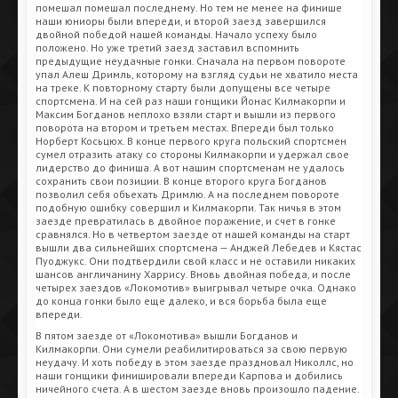
помешал помешал последнему. Но тем не менее на финише
наши юниоры были впереди, и второй заезд завершился
двойной победой нашей команды. Начало успеху было
положено. Но уже третий заезд заставил вспомнить
предыдущие неудачные гонки. Сначала на первом повороте
упал Алеш Дримль, которому на взгляд судьи не хватило места
на треке. К повторному старту были допущены все четыре
спортсмена. И на сей раз наши гонщики Йонас Килмакорпи и
Максим Богданов неплохо взяли старт и вышли из первого
поворота на втором и третьем местах. Впереди был только
Норберт Косьцюх. В конце первого круга польский спортсмен
сумел отразить атаку со стороны Килмакорпи и удержал свое
лидерство до финиша. А вот нашим спортсменам не удалось
сохранить свои позиции. В конце второго круга Богданов
позволил себя объехать Дримлю. А на последнем повороте
подобную ошибку совершил и Килмакорпи. Так ничья в этом
заезде превратилась в двойное поражение, и счет в гонке
сравнялся. Но в четвертом заезде от нашей команды на старт
вышли два сильнейших спортсмена — Анджей Лебедев и Кястас
Пуоджукс. Они подтвердили свой класс и не оставили никаких
шансов англичанину Харрису. Вновь двойная победа, и после
четырех заездов «Локомотив» выигрывал четыре очка. Однако
до конца гонки было еще далеко, и вся борьба была еще
впереди.
В пятом заезде от «Локомотива» вышли Богданов и
Килмакорпи. Они сумели реабилитироваться за свою первую
неудачу. И хоть победу в этом заезде праздновал Николлс, но
наши гонщики финишировали впереди Карпова и добились
ничейного счета. А в шестом заезде вновь произошло падение.