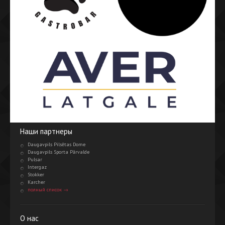
Наши партнеры
Daugavpils Pilsētas Dome
Daugavpils Sporta Pārvalde
Pulsar
Intergaz
Stokker
Karcher
полный список →
О нас