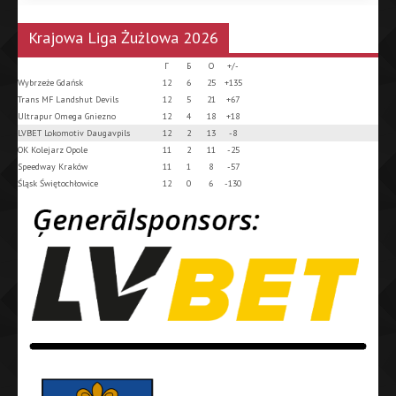
Krajowa Liga Żużlowa 2026
Г
Б
О
+/-
Wybrzeże Gdańsk
12
6
25
+135
Trans MF Landshut Devils
12
5
21
+67
Ultrapur Omega Gniezno
12
4
18
+18
LVBET Lokomotiv Daugavpils
12
2
13
-8
OK Kolejarz Opole
11
2
11
-25
Speedway Kraków
11
1
8
-57
Śląsk Świętochłowice
12
0
6
-130