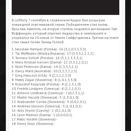
В субботу 7 сентября в словенском Кршко был розыгран
очередной этап мировой серии. Победителем стал поляк
Ярослав Хампель, на вторую ступень поднялся англичанин Тай
Вуффинден, который упрочил лидерство в чемпионате и
оторвался на 20 очков от Эмиля Сайфутдинова. Третим на этапе
стал также поляк Томаш Голлоб.
1. Jarosław Hampel (Polska) - 16 (3,1,0,3,3,3,3)
2. Tai Woffinden (Wielka Brytania) - 17 (3,3,3,2,2,2,2)
3. Tomasz Gollob (Polska) - 16 (3,1,2,3,3,3,1)
4. Niels Kristian Iversen (Dania) - 11 (3,3,1,2,0,2)
5. Nicki Pedersen (Dania) - 14 (2,3,3,3,2,1)
6. Darcy Ward (Australia) - 10 (1,2,2,2,2,1)
7. Greg Hancock (USA) - 9 (2,1,1,2,3,0)
8. Matej Zagar (Słowenia) - 8 (1,0,1,3,3,0)
9. Krzysztof Kasprzak (Polska) - 8 (2,2,3,1,0)
10. Fredrik Lindgren (Szwecja) - 8 (2,2,2,0,2)
11. Antonio Lindbaeck (Szwecja) - 7 (0,2,3,1,1)
12. Martin Vaculik (Słowacja) - 5 (1,3,0,1,0)
13. Aleksander Conda (Słowenia) - 3 (0,0,2,0,1)
14. Andreas Jonsson (Szwecja) - 3 (1,0,1,0,1)
15. Ales Dryml (Czechy) - 2 (0,1,0,1,0)
16. Leon Madsen (Dania) - 1 (0,0,0,0,1)
17. Matic Voldrih (Słowenia) -
18. Denis Stojs (Słowenia) -