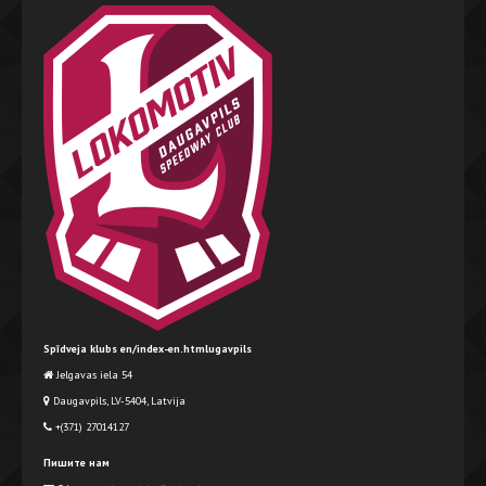
Spīdveja klubs en/index-en.htmlugavpils
Jelgavas iela 54
Daugavpils, LV-5404, Latvija
+(371) 27014127
Пишите нам