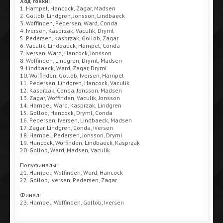
Ход гонки:
1. Hampel, Hancock, Zagar, Madsen
2. Gollob, Lindgren, Jonsson, Lindbaeck
3. Woffinden, Pedersen, Ward, Conda
4. Iversen, Kasprzak, Vaculik, Dryml
5. Pedersen, Kasprzak, Gollob, Zagar
6. Vaculik, Lindbaeck, Hampel, Conda
7. Iversen, Ward, Hancock, Jonsson
8. Woffinden, Lindgren, Dryml, Madsen
9. Lindbaeck, Ward, Zagar, Dryml
10. Woffinden, Gollob, Iversen, Hampel
11. Pedersen, Lindgren, Hancock, Vaculik
12. Kasprzak, Conda, Jonsson, Madsen
13. Zagar, Woffinden, Vaculik, Jonsson
14. Hampel, Ward, Kasprzak, Lindgren
15. Gollob, Hancock, Dryml, Conda
16. Pedersen, Iversen, Lindbaeck, Madsen
17. Zagar, Lindgren, Conda, Iversen
18. Hampel, Pedersen, Jonsson, Dryml
19. Hancock, Woffinden, Lindbaeck, Kasprzak
20. Gollob, Ward, Madsen, Vaculik
Полуфиналы:
21. Hampel, Woffinden, Ward, Hancock
22. Gollob, Iversen, Pedersen, Zagar
Финал:
23. Hampel, Woffinden, Gollob, Iversen