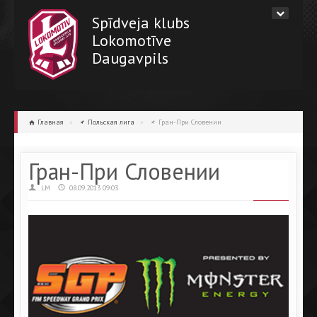
Spīdveja klubs
Lokomotīve
Daugavpils
Главная
»
Польская лига
»
Гран-При Словении
Гран-При Словении
LM
08.09.2013 09:03