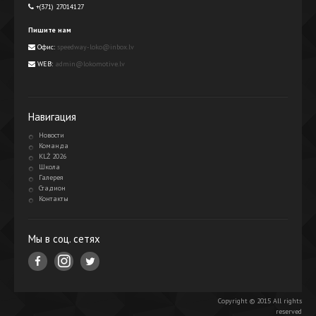
+(371) 27014127
Пишите нам
Офис:
speedway-loko@inbox.lv
WEB:
admin@lokomotive.lv
Навигация
Новости
Команда
KLŻ 2026
Школа
Галерея
Стадион
Контакты
Мы в соц. сетях
Copyright © 2015 All rights
reserved