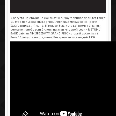
3 августа на стадионе Локомотив в Даугавпилсе пройдет гонка
11 тура польской спидвейной лиги NICE между командами
Даугавпилса и Гнезно! И только 3 августа во время гонки вы
сможете приобрести билеты на этап мировой серии RIETUMU
BANK Latvian FIM SPEEDWAY GRAND PRIX, который состоится в
Риге 16 августа на стадионе Бикерниеки
со скидкой 15%
.