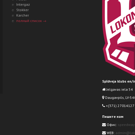
Intergaz
Stokker
Karcher
полный список →
Spīdveja klubs en/
Jelgavas iela 54
Daugavpils, LV-540
+(371) 27014127
Пишите нам
Офис:
speedway
WEB:
admin@loko