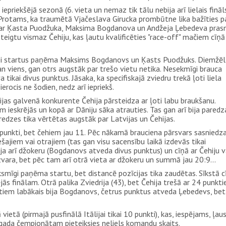
epriekšējā sezonā (6. vieta un nemaz tik tālu nebija arī lielais fināl
 Protams, ka traumētā Vjačeslava Girucka prombūtne lika bažīties p
ēr ar Ķasta Puodžuka, Maksima Bogdanova un Andžeja Ļebedeva pr
steigtu vismaz Čehiju, kas ļautu kvalificēties "race-off" mačiem cīņā
s labi startus paņēma Maksims Bogdanovs un Ķasts Puodžuks. Diemžēl
gan viens, gan otrs augstāk par trešo vietu netika. Nesekmīgi brauca
tikai divus punktus. Jāsaka, ka specifiskajā zviedru trekā ļoti liela
rocis ne šodien, nedz arī iepriekš.
ijas galvenā konkurente Čehija pārsteidza ar ļoti labu braukšanu.
 ieskrējās un kopā ar Dāniju sāka atrauties. Tas gan arī bija pared
redzes tika vērtētas augstāk par Latvijas un Čehijas.
!) punkti, bet čehiem jau 11. Pēc nākamā brauciena pārsvars sasniedz
ajiem vai otrajiem (tas gan visu sacensību laikā izdevās tikai
ja arī džokeru (Bogdanovs atveda divus punktus) un cīņā ar Čehiju v
zvara, bet pēc tam arī otrā vieta ar džokeru un summā jau 20:9...
ksmīgi paņēma startu, bet distancē pozīcijas tika zaudētas. Sīkstā c
ējās finālam. Otrā palika Zviedrija (43), bet Čehija trešā ar 24 punkti
nktiem labākais bija Bogdanovs, četrus punktus atveda Ļebedevs, bet
etā (pirmajā pusfinālā Itālijai tikai 10 punkti), kas, iespējams, ļau
 gada čempionātam pieteiksies neliels komandu skaits.