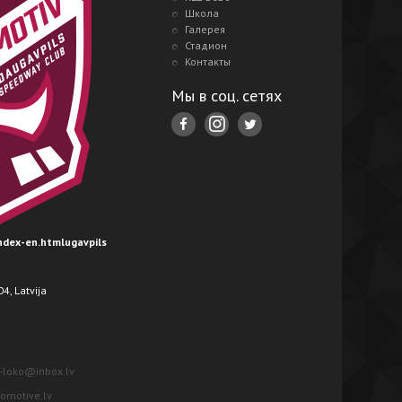
Школа
Галерея
Стадион
Контакты
Мы в соц. сетях
index-en.htmlugavpils
4, Latvija
-loko@inbox.lv
motive.lv