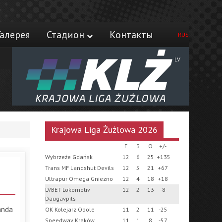
Галерея
Стадион
Контакты
RUS
LV
Krajowa Liga Żużlowa 2026
Г
Б
О
+/-
Wybrzeże Gdańsk
12
6
25
+135
Trans MF Landshut Devils
12
5
21
+67
Ultrapur Omega Gniezno
12
4
18
+18
LVBET Lokomotiv
12
2
13
-8
Daugavpils
anda
OK Kolejarz Opole
11
2
11
-25
Speedway Kraków
11
1
8
-57