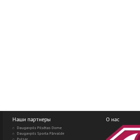
Наши партнеры
О нас
Daugavpils Pilsētas Dome
Daugavpils Sporta Pārvalde
Pulsar