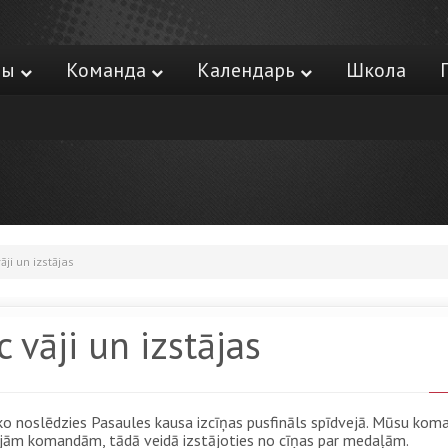
ры
Команда
Календарь
Школа
ji un izstājas
 vāji un izstājas
asko noslēdzies Pasaules kausa izcīņas pusfināls spīdvejā. Mūsu kom
ārējām komandām, tādā veidā izstājoties no cīņas par medaļām.