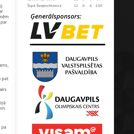
s)
Śląsk Świętochłowice
12
0
6
-130
ar
asmēm
 par
zams,
a pat
airs
īņā
em.
s pa