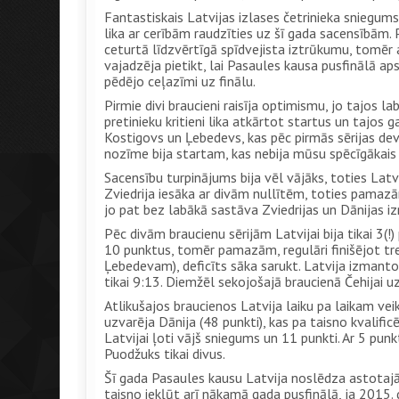
Fantastiskais Latvijas izlases četrinieka sniegums i
lika ar cerībām raudzīties uz šī gada sacensībām.
ceturtā līdzvērtīgā spīdvejista iztrūkumu, tom
vajadzēja pietikt, lai Pasaules kausa pusfinālā ap
pēdējo ceļazīmi uz finālu.
Pirmie divi braucieni raisīja optimismu, jo tajo
pretinieku kritieni lika atkārtot startus un tajos 
Kostigovs un Ļebedevs, kas pēc pirmās sērijas deva 
nozīme bija startam, kas nebija mūsu spēcīgākais ie
Sacensību turpinājums bija vēl vājāks, toties Latv
Zviedrija iesāka ar divām nullītēm, toties pamazām
jo pat bez labākā sastāva Zviedrijas un Dānijas iz
Pēc divām braucienu sērijām Latvijai bija tikai 3(
10 punktus, tomēr pamazām, regulāri finišējot treš
Ļebedevam), deficīts sāka sarukt. Latvija izmanto
tikai 9:13. Diemžēl sekojošajā braucienā Čehijai u
Atlikušajos braucienos Latvija laiku pa laikam vei
uzvarēja Dānija (48 punkti), kas pa taisno kvalific
Latvijai ļoti vājš sniegums un 11 punkti. Ar 5 pu
Puodžuks tikai divus.
Šī gada Pasaules kausu Latvija noslēdza astotajā vi
taisno iekļūt arī nākamā gada pusfinālā, ja 2015.