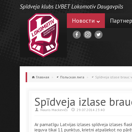
Spīdveja klubs LVBET Lokomotiv Daugavpils
Новости
Партне
Главная
»
Польская лига
»
Spīdveja izlase brauc vā
Spīdveja izlase brauc
Nauris Mackevičs
29.07.2014 23:40
Ar pamatīgu Latvijas izlases spīdveja izlases fi
ieguva tikai 11 punktus, krietni atpaliekot no p