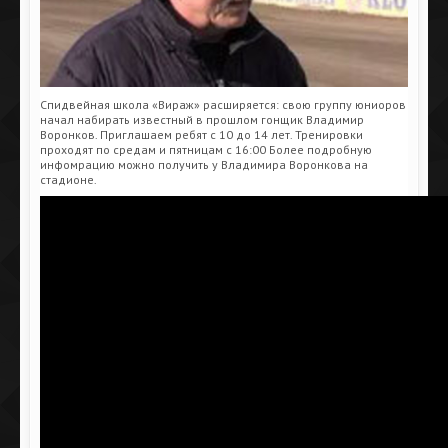
Спидвейная школа «Вираж» расширяется: свою группу юниоров
начал набирать известный в прошлом гонщик Владимир
Воронков. Приглашаем ребят c 10 до 14 лет. Тренировки
проходят по средам и пятницам с 16:00 Более подробную
инфомрацию можно получить у Владимира Воронкова на
стадионе.