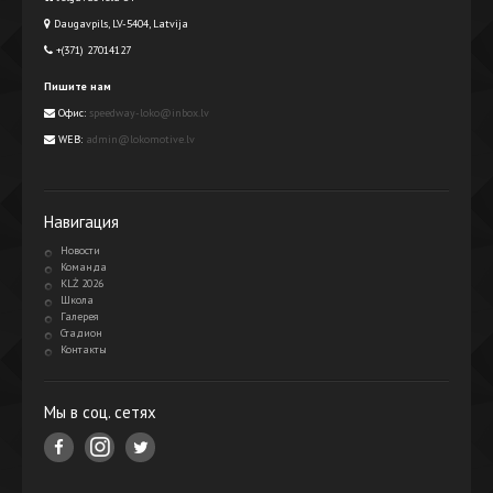
Daugavpils, LV-5404, Latvija
+(371) 27014127
Пишите нам
Офис:
speedway-loko@inbox.lv
WEB:
admin@lokomotive.lv
Навигация
Новости
Команда
KLŻ 2026
Школа
Галерея
Стадион
Контакты
Мы в соц. сетях