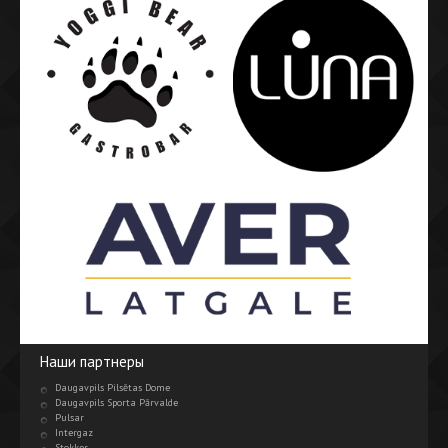
Наши партнеры
Daugavpils Pilsētas Dome
Daugavpils Sporta Pārvalde
Pulsar
Intergaz
Stokker