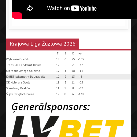
Krajowa Liga Żużlowa 2026
Г
Б
О
+/-
Wybrzeże Gdańsk
12
6
25
+135
Trans MF Landshut Devils
12
5
21
+67
Ultrapur Omega Gniezno
12
4
18
+18
LVBET Lokomotiv Daugavpils
12
2
13
-8
OK Kolejarz Opole
11
2
11
-25
Speedway Kraków
11
1
8
-57
Śląsk Świętochłowice
12
0
6
-130