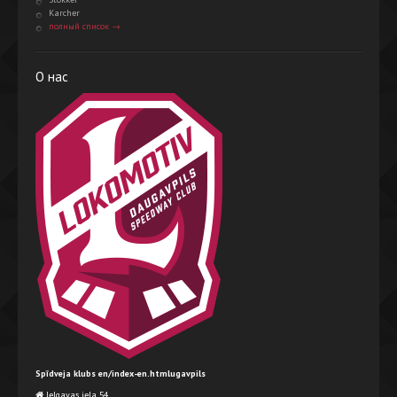
Karcher
полный список →
О нас
Spīdveja klubs en/index-en.htmlugavpils
Jelgavas iela 54