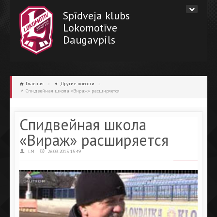
Spīdveja klubs
Lokomotīve
Daugavpils
Главная
»
Другие новости
»
Спидвейная школа «Вираж» расширяется
Спидвейная школа
«Вираж» расширяется
LM
26.03.2015 15:49