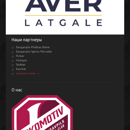
Наши партнеры
Daugavpils Pilsētas Dome
Daugavpils Sporta Pārvalde
Pulsar
Intergaz
Stokker
Karcher
полный список →
О нас