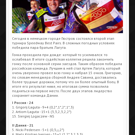
Сегодня в немецком городе Гюстров состоялся второй этап
турнира Speedway Best Pairs. В сложных погодных условиях
победила пара братьев Лагута.
Гонка проходила при дожде: который то усиливался: то
ослабевал. В итоге судейсткая коллегия решила закончить
гонку после основной серии заездов. Таким образом победила
российская команда. Лучшим в ней стал Артем Лагута, который
очень уверенно провел всю гонку и набрал 15 очков. Григорию,
по словам менеджера сборной Андрея Савина, доставались
более трудные дорожки, потому что он более опытный боец. В
итоге его результат ниже, но итоговая сумма позволила
подняться на первое место. После двух этапов лидерство
сохраняет команда Дании.
I Россия - 24
1. Grigorij Łaguta - 9+4 (0,2*,1*,2*,1*,3)
2. Artiom Łaguta - 15+1 (3,3,2,3,2,2*)
15. Siergiej Logaczew - NS
II Дания - 21
5. Nicki Pedersen - 5+1 (0,3,-,-,-,2*)
6. Niels Kristian Iversen - 15+1 (2,2*,3,2,3,3)