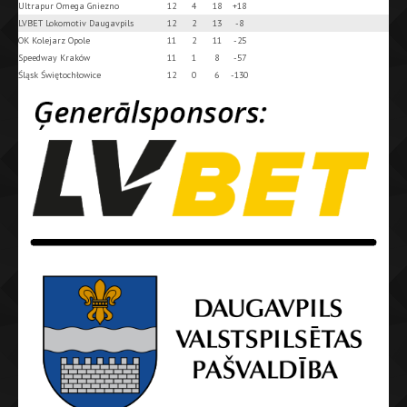
Ultrapur Omega Gniezno
12
4
18
+18
LVBET Lokomotiv Daugavpils
12
2
13
-8
OK Kolejarz Opole
11
2
11
-25
Speedway Kraków
11
1
8
-57
Śląsk Świętochłowice
12
0
6
-130