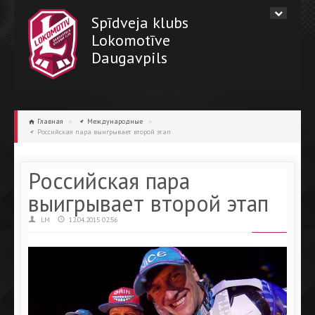
Spīdveja klubs
Lokomotīve
Daugavpils
Главная
»
Международные
»
Российская пара выигрывает второй этап
Российская пара
выигрывает второй этап
LM
12.04.2015 02:56