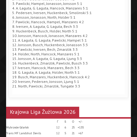
3. Pawlicki, Hampel, Jonasson, Jonsson 5:1
4. A. Łaguta, G. Łaguta, Hancock, Manzares 5:1
5. Pedersen, Iversen, Huckenbeck, Smolinski 5:1
6. Jonsson, Jonasson, North, Holder 5:1
7. Pawlicki, Hancock, Hampel, Manzares 4:2
8. Iversen, A. Łaguta, G. Łaguta, Bech 3:3
9. Huckenbeck, Busch, Holder, North 5:1
10. Jonsson, Hancock, Jonasson, Manzares 4:2
11. A. Łaguta, G. Łaguta, Pawlicki, Hampel 5:1
12. Jonsson, Busch, Huckenbeck, Jonasson 3:3
13. Pawlicki, Iversen, Bech, Zmarzlik 3:3
14. Holder, North, Hancock, Manzares 5:1
15. Jonsson, A. Łaguta, G. Łaguta, Ljung 3:3
16. Huckenbeck, Zmarzlik, Pawlicki, Busch 3:3
17. Iversen, Hancock, Manzares, Bech 3:3
18. G. Łaguta, A. Łaguta, Holder, North 5:1
19. Busch, Manzares, Huckenbeck, Hancock 4:2
20. Iversen, Pedersen, Jonsson, Ljung 5:1
21. North, Pawlicki, Zmarzlik, Tungate 3:3
Krajowa Liga Żużlowa 2026
Г
Б
О
+/-
Wybrzeże Gdańsk
12
6
25
+135
Trans MF Landshut Devils
12
5
21
+67