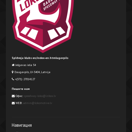
Spīdveja klubs en/index-en.htmlugavpils
Jelgavas iela 54
Daugavpils, LV-5404, Latvija
+(371) 27014127
Пишите нам
Офис:
speedway-loko@inbox.lv
WEB:
admin@lokomotive.lv
Навигация