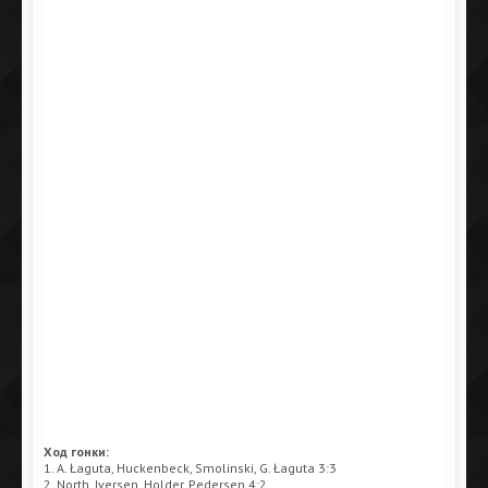
Ход гонки:
1. A. Łaguta, Huckenbeck, Smolinski, G. Łaguta 3:3
2. North, Iversen, Holder, Pedersen 4:2