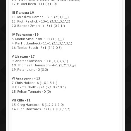
17. Mikkel Bech - 1+1 (0,1*,0)
III Польша 19
11. Jarosław Hampel - 3+1 (2*,1,0,-,-,-)
12. Piotr Pawlicki - 13+1 (3,3,1,3,1*,2)
20. Bartosz Zmarzlik - 3+1 (0,2,1*)
IV Германия - 19
3. Martin Smolinski - 1+1 (1*,0,-,-,-,-)
4. Kai Huckenbeck - 11+1 (2,1,3,1*,3,1)
16. Tobias Busch - 7+1 (2*,2,0,3)
V Швеция - 17
9. Andreas Jonsson - 13 (0,3,3,3,3,1)
10. Thomas H. Jonasson - 4+1 (1,2*,1,0,-,-)
19. Peter Ljung - 0 (0,0)
VI Австралия - 15
7. Chris Holder - 6 (1,0,1,3,1,-)
8. Dakota North - 9+1 (3,1,0,2*,0,3)
18. Rohan Tungate - 0 (0)
VII США - 11
13. Greg Hancock - 8 (1,2,2,1,2,0)
14. Gino Manzares - 3+1 (0,0,0,0,1*,2)