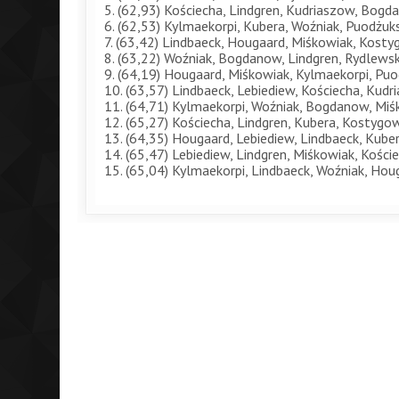
5. (62,93) Kościecha, Lindgren, Kudriaszow, Bogd
6. (62,53) Kylmaekorpi, Kubera, Woźniak, Puodżuks
7. (63,42) Lindbaeck, Hougaard, Miśkowiak, Kosty
8. (63,22) Woźniak, Bogdanow, Lindgren, Rydlewsk
9. (64,19) Hougaard, Miśkowiak, Kylmaekorpi, Puo
10. (63,57) Lindbaeck, Lebiediew, Kościecha, Kudr
11. (64,71) Kylmaekorpi, Woźniak, Bogdanow, Miś
12. (65,27) Kościecha, Lindgren, Kubera, Kostygo
13. (64,35) Hougaard, Lebiediew, Lindbaeck, Kuber
14. (65,47) Lebiediew, Lindgren, Miśkowiak, Kości
15. (65,04) Kylmaekorpi, Lindbaeck, Woźniak, Houg