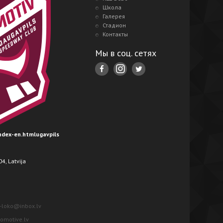
Школа
Галерея
Стадион
Контакты
Мы в соц. сетях
index-en.htmlugavpils
4, Latvija
-loko@inbox.lv
motive.lv