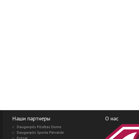
Наши партнеры
О нас
Daugavpils Pilsētas Dome
Daugavpils Sporta Pārvalde
Pulsar