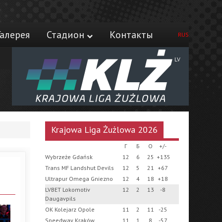
Галерея
Стадион
Контакты
RUS
LV
Krajowa Liga Żużlowa 2026
Г
Б
О
+/-
Wybrzeże Gdańsk
12
6
25
+135
Trans MF Landshut Devils
12
5
21
+67
Ultrapur Omega Gniezno
12
4
18
+18
LVBET Lokomotiv
12
2
13
-8
Daugavpils
OK Kolejarz Opole
11
2
11
-25
Speedway Kraków
11
1
8
-57