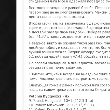
спидвейной лиги Nice и одержала победу со с
Вся гонка проходила в равной борьбе. Первая 
первом заезде не смог финишировать Максим Б
дистанции из-за прокола колеса.
Вторая серия так же закончилась с двухочковы
серии в девятом заезде команда Быдгощи праз
в десятом заезде пара Линдбек - Лебедев рева
был 41:37 в пользу хозяев, все те же четыре оч
Наверное, никто не ожидал такой развязки го
двойную победу и сравнивает счет гонки. Вся 
лучший гонщик хозяев Патрик Хоугард сходит с
5:1 победа нашей пары и 47:43 общий счет в го
По словам очевидцев, в пятнадцатом заезде на
результат был точно таким же.
Отметим, что, как и всегда, на выездной гонк
помог Анджею правильно настроить мотоцикл, 
Следующая гонка в рамках польской лиги состои
числа на нашем треке состоится гонка Открыт
Polonia Bydgoszcz - 43
9. Patrick Hougaard - 10+1 (2*,2,3,3,сх)
10. Robert Miśkowiak - 7+2 (3,1*,2*,0,1)
11. Robert Kościecha - 9 (2,3,1,3,0)