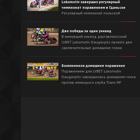
Lokomotiv завершил регулярный
чемпионат поражением в Гданьске
Регулярный чемпионат польской
Национальной лиги для LVBET Lokomotiv
Daugavpils завершился выездной гонкой
против лидера сезона - Wybrzeże Gdańsk.
Две победы за один уикенд
На треке в Гданьске хозяева с первых
В минувший уикенд даугавпилсский
заездов захватили инициативу и
LVBET Lokomotiv Daugavpils провёл две
одержали победу со счётом 54:36.
заключительные домашние гонки
регулярного чемпионата польской
Национальной лиги спидвея. На
домашнем треке наша команда сначала
Болезненное домашнее поражение
в невероятно напряжённой борьбе
Поражением для LVBET Lokomotiv
вырвала победу у OK Kolejarz Opole -
Daugavpils завершилась домашняя гонка
46:44, а на следующий день уверенно
против немецкого клуба Trans MF
разобралась со Śląsk Świętochłowice -
Landshut Devils.
62:26.