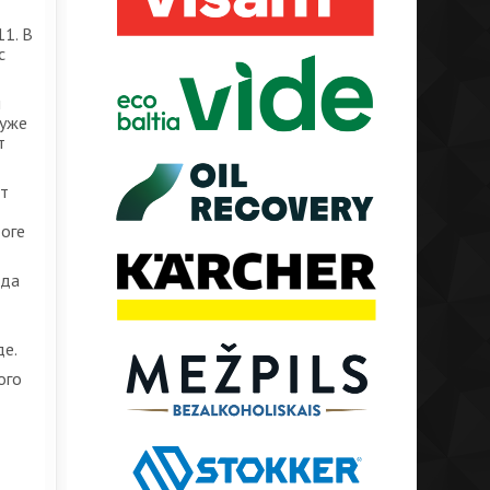
11. В
с
й
 уже
т
ет
тоге
ода
де.
ого