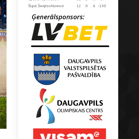
Śląsk Świętochłowice
12
0
6
-130