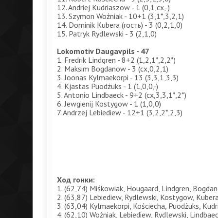
12. Andriej Kudriaszow - 1 (0,1,сх,-)
13. Szymon Woźniak - 10+1 (3,1*,3,2,1)
14. Dominik Kubera (гость) - 3 (0,2,1,0)
15. Patryk Rydlewski - 3 (2,1,0)
Lokomotiv Daugavpils - 47
1. Fredrik Lindgren - 8+2 (1,2,1*,2,2*)
2. Maksim Bogdanow - 3 (сх,0,2,1)
3. Joonas Kylmaekorpi - 13 (3,3,1,3,3)
4. Kjastas Puodżuks - 1 (1,0,0,-)
5. Antonio Lindbaeck - 9+2 (сх,3,3,1*,2*)
6. Jewgienij Kostygow - 1 (1,0,0)
7. Andrzej Lebiediew - 12+1 (3,2,2*,2,3)
Ход гонки:
1. (62,74) Miśkowiak, Hougaard, Lindgren, Bogdan
2. (63,87) Lebiediew, Rydlewski, Kostygow, Kubera
3. (63,04) Kylmaekorpi, Kościecha, Puodżuks, Kudr
4. (62,10) Woźniak, Lebiediew, Rydlewski, Lindbaec