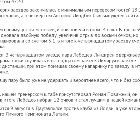
четом 47:43
серия заездов закончилась с минимальным перевесом гостей 13:
огданов, а в четвертом Антонио Линдбек был вынужден сойти 
м преимуществом хозяев, и они повели в гонке 4 очка. В третье
дновала двойную победу, увеличив отрыв до восьми очков, но
ншировала со счетом 5:1, в итоге к четырнадцатому заезду сче
ка.
нки. В четырнадцатом заезде пара Лебедев-Линдгрен одержива
драма гонки случилась в пятнадцатом заезде. Лидируя в заезде
 дистанции, при этом помешав своему напарнику по заезду, в и
нке.
шу пару было уже не удержать и вероятнее всего, что и без сх
е в нашем тренерском штабе присутствовал Роман Поважный, он
в итоге Лебедев набрал 12 очков и стал лучшим в нашей коман
тся 9 августа в Даугавпилсе против клуба из Лодзи, а уже втор
ого Личного Чемпионата Латвии.