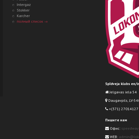
Intergaz
Stokker
Karcher
полный список →
Spīdveja klubs en/
Jelgavas iela 54
Daugavpils, LV-540
+(371) 27014127
Пишите нам
Офис:
speedway
WEB:
admin@loko