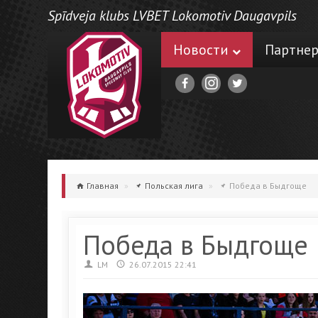
Spīdveja klubs LVBET Lokomotiv Daugavpils
Новости
Партне
Главная
»
Польская лига
»
Победа в Быдгоще
Победа в Быдгоще
LM
26.07.2015 22:41