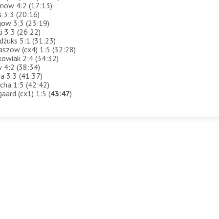
anow 4:2 (17:13)
 3:3 (20:16)
gow 3:3 (23:19)
i 3:3 (26:22)
dżuks 5:1 (31:23)
iaszow (сх4) 1:5 (32:28)
kowiak 2:4 (34:32)
w 4:2 (38:34)
a 3:3 (41:37)
echa 1:5 (42:42)
aard (сх1) 1:5 (
43:47
)