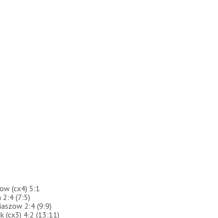
ow (сх4) 5:1
 2:4 (7:5)
iaszow 2:4 (9:9)
k (сх3) 4:2 (13:11)