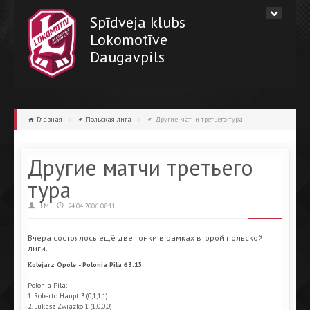
Spīdveja klubs
Lokomotīve
Daugavpils
Главная
»
Польская лига
»
Другие матчи третьего тура
Другие матчи третьего
тура
LM
24.04.2006 08:11
Вчера состоялось ещё две гонки в рамках второй польской
лиги.
Kolejarz Opole - Polonia Pila 63:15
Polonia Pila:
1. Roberto Haupt 3 (0,1,1,1)
2. Lukasz Zwiazko 1 (1,0,0,0)