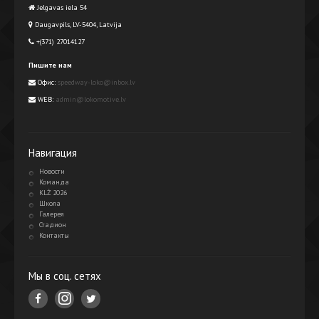
Jelgavas iela 54
Daugavpils, LV-5404, Latvija
+(371) 27014127
Пишите нам
Офис:
speedway-loko@inbox.lv
WEB:
admin@lokomotive.lv
Навигация
Новости
Команда
KLŻ 2026
Школа
Галерея
Стадион
Контакты
Мы в соц. сетях