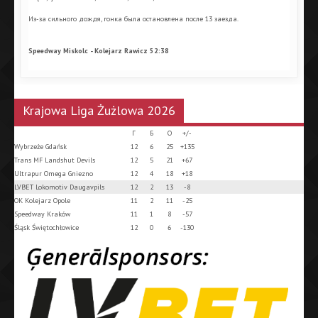
Из-за сильного дождя, гонка была остановлена после 13 заезда.
Speedway Miskolc - Kolejarz Rawicz 52:38
Krajowa Liga Żużlowa 2026
Г
Б
О
+/-
Wybrzeże Gdańsk
12
6
25
+135
Trans MF Landshut Devils
12
5
21
+67
Ultrapur Omega Gniezno
12
4
18
+18
LVBET Lokomotiv Daugavpils
12
2
13
-8
OK Kolejarz Opole
11
2
11
-25
Speedway Kraków
11
1
8
-57
Śląsk Świętochłowice
12
0
6
-130