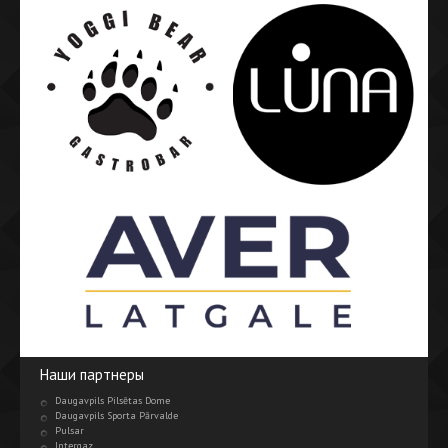
Наши партнеры
Daugavpils Pilsētas Dome
Daugavpils Sporta Pārvalde
Pulsar
Intergaz