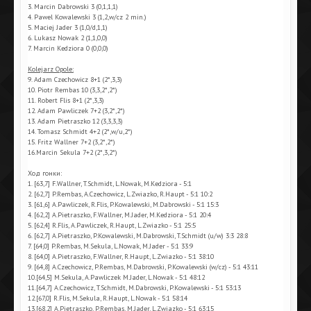
3. Marcin Dabrowski 3 (0,1,1,1)
4. Pawel Kowalewski 3 (1,2,w/cz 2 min.)
5. Maciej Jader 3 (1,0/d,1,1)
6. Lukasz Nowak 2 (1,1,0,0)
7. Marcin Kedziora 0 (0,0,0)
Kolejarz Opole:
9. Adam Czechowicz 8+1 (2*,3,3)
10. Piotr Rembas 10 (3,3,2*,2*)
11. Robert Flis 8+1 (2*,3,3)
12. Adam Pawliczek 7+2 (3,2*,2*)
13. Adam Pietraszko 12 (3,3,3,3)
14. Tomasz Schmidt 4+2 (2*,w/u,2*)
15. Fritz Wallner 7+2 (3,2*,2*)
16.Marcin Sekula 7+2 (2*,3,2*)
Ход гонки:
1. [63,7] F.Wallner, T.Schmidt, L.Nowak, M.Kedziora - 5:1
2. [62,7] P.Rembas, A.Czechowicz, L.Zwiazko, R.Haupt - 5:1 10:2
3. [61,6] A.Pawliczek, R.Flis, P.Kowalewski, M.Dabrowski - 5:1 15:3
4. [62,2] A.Pietraszko, F.Wallner, M.Jader, M.Kedziora - 5:1 20:4
5. [62,4] R.Flis, A.Pawliczek, R.Haupt, L.Zwiazko - 5:1 25:5
6. [62,7] A.Pietraszko, P.Kowalewski, M.Dabrowski, T.Schmidt (u/w) 3:3 28:8
7. [64,0] P.Rembas, M.Sekula, L.Nowak, M.Jader - 5:1 33:9
8. [64,0] A.Pietraszko, F.Wallner, R.Haupt, L.Zwiazko - 5:1 38:10
9. [64,8] A.Czechowicz, P.Rembas, M.Dabrowski, P.Kowalewski (w/cz) - 5:1 43:11
10.[64,5] M.Sekula, A.Pawliczek M.Jader, L.Nowak - 5:1 48:12
11.[64,7] A.Czechowicz, T.Schmidt, M.Dabrowski, P.Kowalewski - 5:1 53:13
12.[67,0] R.Flis, M.Sekula, R.Haupt, L.Nowak - 5:1 58:14
13.[68,2] A.Pietraszko, P.Rembas, M.Jader, L.Zwiazko - 5:1 63:15