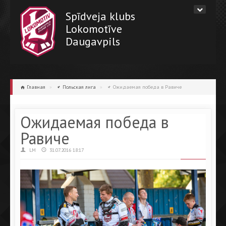
Spīdveja klubs
Lokomotīve
Daugavpils
Главная
»
Польская лига
»
Ожидаемая победа в Равиче
Ожидаемая победа в
Равиче
LM
31.07.2016 18:17