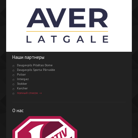
Наши партнеры
Daugavpils Pilsētas Dome
Daugavpils Sporta Pārvalde
Pulsar
Intergaz
Stokker
Karcher
полный список →
О нас