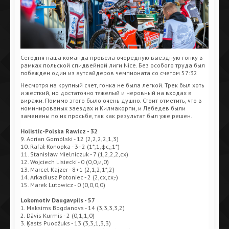
Сегодня наша команда провела очередную выездную гонку в
рамках польской спидвейной лиги Nice. Без особого труда был
побежден один из аутсайдеров чемпионата со счетом 57:32
Несмотря на крупный счет, гонка не была легкой. Трек был хоть
и жесткий, но достаточно тяжелый и неровный на входах в
виражи. Помимо этого было очень душно. Стоит отметить, что в
номинированых заездах и Килмакорпи, и Лебедев были
заменены по их просьбе, так как результат был уже решен.
Holistic-Polska Rawicz - 32
9. Adrian Gomólski - 12 (2,2,2,2,1,3)
10. Rafał Konopka - 3+2 (1*,1,фс,-,1*)
11. Stanisław Mielniczuk - 7 (1,2,2,2,сх)
12. Wojciech Lisiecki - 0 (0,0,и,0)
13. Marcel Kajzer - 8+1 (2,1,2,1*,2)
14. Arkadiusz Potoniec - 2 (2,сх,сх,-)
15. Marek Lutowicz - 0 (0,0,0,0)
Lokomotiv Daugavpils - 57
1. Maksims Bogdanovs - 14 (3,3,3,3,2)
2. Dāvis Kurmis - 2 (0,1,1,0)
3. Ķasts Puodžuks - 13 (3,3,1,3,3)