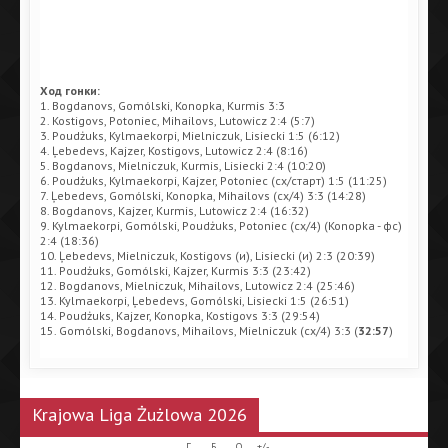
Ход гонки:
1. Bogdanovs, Gomólski, Konopka, Kurmis 3:3
2. Kostigovs, Potoniec, Mihailovs, Lutowicz 2:4 (5:7)
3. Poudżuks, Kylmaekorpi, Mielniczuk, Lisiecki 1:5 (6:12)
4. Ļebedevs, Kajzer, Kostigovs, Lutowicz 2:4 (8:16)
5. Bogdanovs, Mielniczuk, Kurmis, Lisiecki 2:4 (10:20)
6. Poudżuks, Kylmaekorpi, Kajzer, Potoniec (сх/старт) 1:5 (11:25)
7. Ļebedevs, Gomólski, Konopka, Mihailovs (сх/4) 3:3 (14:28)
8. Bogdanovs, Kajzer, Kurmis, Lutowicz 2:4 (16:32)
9. Kylmaekorpi, Gomólski, Poudżuks, Potoniec (сх/4) (Konopka - фс)
2:4 (18:36)
10. Ļebedevs, Mielniczuk, Kostigovs (и), Lisiecki (и) 2:3 (20:39)
11. Poudżuks, Gomólski, Kajzer, Kurmis 3:3 (23:42)
12. Bogdanovs, Mielniczuk, Mihailovs, Lutowicz 2:4 (25:46)
13. Kylmaekorpi, Ļebedevs, Gomólski, Lisiecki 1:5 (26:51)
14. Poudżuks, Kajzer, Konopka, Kostigovs 3:3 (29:54)
15. Gomólski, Bogdanovs, Mihailovs, Mielniczuk (сх/4) 3:3 (
32:57
)
Krajowa Liga Żużlowa 2026
Г
Б
О
+/-