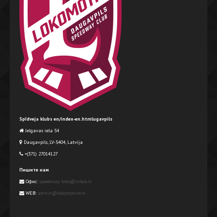
Spīdveja klubs en/index-en.htmlugavpils
Jelgavas iela 54
Daugavpils, LV-5404, Latvija
+(371) 27014127
Пишите нам
Офис:
speedway-loko@inbox.lv
WEB:
admin@lokomotive.lv