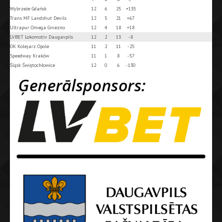
Wybrzeże Gdańsk
12
6
25
+135
Trans MF Landshut Devils
12
5
21
+67
Ultrapur Omega Gniezno
12
4
18
+18
LVBET Lokomotiv Daugavpils
12
2
13
-8
OK Kolejarz Opole
11
2
11
-25
Speedway Kraków
11
1
8
-57
Śląsk Świętochłowice
12
0
6
-130