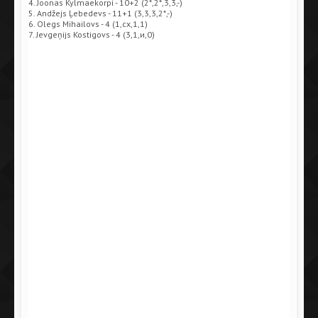
4. Joonas Kylmaekorpi - 10+2 (2*,2*,3,3,-)
5. Andžejs Ļebedevs - 11+1 (3,3,3,2*,-)
6. Olegs Mihailovs - 4 (1,сх,1,1)
7. Jevgeņijs Kostigovs - 4 (3,1,и,0)