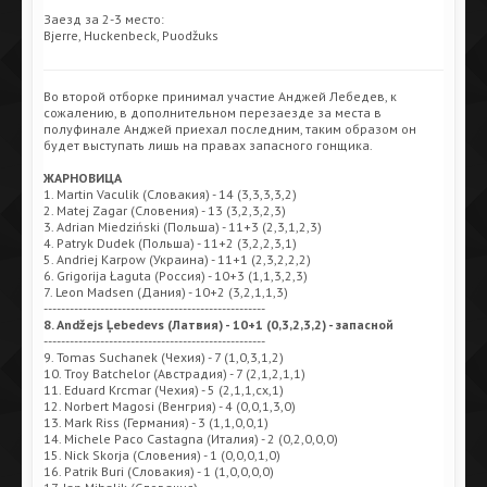
Заезд за 2-3 место:
Bjerre, Huckenbeck, Puodžuks
Во второй отборке принимал участие Анджей Лебедев, к
сожалению, в дополнительном перезаезде за места в
полуфинале Анджей приехал последним, таким образом он
будет выступать лишь на правах запасного гонщика.
ЖАРНОВИЦА
1. Martin Vaculik (Словакия) - 14 (3,3,3,3,2)
2. Matej Zagar (Словения) - 13 (3,2,3,2,3)
3. Adrian Miedziński (Польша) - 11+3 (2,3,1,2,3)
4. Patryk Dudek (Польша) - 11+2 (3,2,2,3,1)
5. Andriej Karpow (Украина) - 11+1 (2,3,2,2,2)
6. Grigorija Łaguta (Россия) - 10+3 (1,1,3,2,3)
7. Leon Madsen (Дания) - 10+2 (3,2,1,1,3)
---------------------------------------------------
8. Andžejs Ļebedevs (Латвия) - 10+1 (0,3,2,3,2) - запасной
---------------------------------------------------
9. Tomas Suchanek (Чехия) - 7 (1,0,3,1,2)
10. Troy Batchelor (Австрадия) - 7 (2,1,2,1,1)
11. Eduard Krcmar (Чехия) - 5 (2,1,1,сх,1)
12. Norbert Magosi (Венгрия) - 4 (0,0,1,3,0)
13. Mark Riss (Германия) - 3 (1,1,0,0,1)
14. Michele Paco Castagna (Италия) - 2 (0,2,0,0,0)
15. Nick Skorja (Словения) - 1 (0,0,0,1,0)
16. Patrik Buri (Словакия) - 1 (1,0,0,0,0)