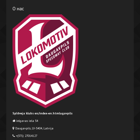
О нас
Spīdveja klubs en/index-en.htmlugavpils
Jelgavas iela 54
Daugavpils, LV-5404, Latvija
+(371) 27014127