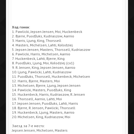
Ход гонки:
1. Pawlicki, Jepsen Jensen, Moi, Huckenbeck
2. Bjerre, Puodžuks, Kudriaszow, Aarnio
3. Harris, Ljung, King, Thorssell
4. Masters, Michelsen, Lahti, Kołodziej
5. Jepsen Jensen, Masters, Thorssell, Kudriaszow
6. Pawlicki, Harris, Michelsen, Aarnio
7. Huckenbeck, Lahti, Bjerre, King
8. Puodžuks, Ljung, Moi, Kołodziej (сх1)
9. R. Jensen, King, Jepsen Jensen, Aarnio
10. Ljung, Pawlicki, Lahti, Kudriaszow
11. Puodžuks, Thorssell, Huckenbeck, Michelsen
12. Harris, Bjerre, Masters, Moi
13. Michelsen, Bjerre, Ljung, Jepsen Jensen
14. Pawlicki, Masters, Puodžuks, King
15. Huckenbeck, Harris, Kudriaszow, R. Jensen
16. Thorssell, Aarnio, Lahti, Moi
17. Jepsen Jensen, Puodžuks, Lahti, Harris
18. Bjerre, R. Jensen, Pawlicki, Thorssell
19. Huckenbeck, Ljung, Masters, Aarnio
20. Michelsen, King, Kudriaszow, Moi
Заезд за 7-е место:
Jepsen Jensen, Michelsen, Masters