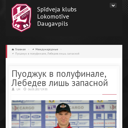
Spīdveja klubs
Lokomotīve
Daugavpils
Главная
»
Международные
»
Пуоджук в полуфинале, Лебедев лишь запасной
Пуоджук в полуфинале,
Лебедев лишь запасной
LM
06.05.2017 19:35