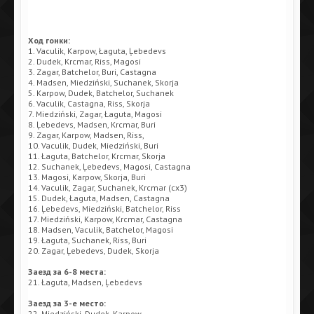
Ход гонки:
1. Vaculik, Karpow, Łaguta, Ļebedevs
2. Dudek, Krcmar, Riss, Magosi
3. Zagar, Batchelor, Buri, Castagna
4. Madsen, Miedziński, Suchanek, Skorja
5. Karpow, Dudek, Batchelor, Suchanek
6. Vaculik, Castagna, Riss, Skorja
7. Miedziński, Zagar, Łaguta, Magosi
8. Ļebedevs, Madsen, Krcmar, Buri
9. Zagar, Karpow, Madsen, Riss,
10. Vaculik, Dudek, Miedziński, Buri
11. Łaguta, Batchelor, Krcmar, Skorja
12. Suchanek, Ļebedevs, Magosi, Castagna
13. Magosi, Karpow, Skorja, Buri
14. Vaculik, Zagar, Suchanek, Krcmar (сх3)
15. Dudek, Łaguta, Madsen, Castagna
16. Ļebedevs, Miedziński, Batchelor, Riss
17. Miedziński, Karpow, Krcmar, Castagna
18. Madsen, Vaculik, Batchelor, Magosi
19. Łaguta, Suchanek, Riss, Buri
20. Zagar, Ļebedevs, Dudek, Skorja
Заезд за 6-8 места:
21. Łaguta, Madsen, Ļebedevs
Заезд за 3-е место:
22. Miedziński, Dudek, Karpow