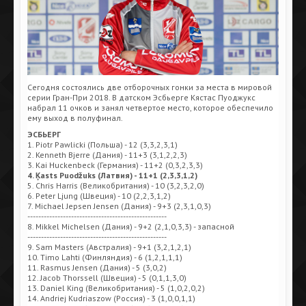
Сегодня состоялись две отборочных гонки за места в мировой
серии Гран-При 2018. В датском Эсбьерге Кястас Пуоджукс
набрал 11 очков и занял четвертое место, которое обеспечило
ему выход в полуфинал.
ЭСБЬЕРГ
1. Piotr Pawlicki (Польша) - 12 (3,3,2,3,1)
2. Kenneth Bjerre (Дания) - 11+3 (3,1,2,2,3)
3. Kai Huckenbeck (Германия) - 11+2 (0,3,2,3,3)
4. Ķasts Puodžuks (Латвия) - 11+1 (2,3,3,1,2)
5. Chris Harris (Великобритания) - 10 (3,2,3,2,0)
6. Peter Ljung (Швеция) - 10 (2,2,3,1,2)
7. Michael Jepsen Jensen (Дания) - 9+3 (2,3,1,0,3)
---------------------------------------------------
8. Mikkel Michelsen (Дания) - 9+2 (2,1,0,3,3) - запасной
---------------------------------------------------
9. Sam Masters (Австралия) - 9+1 (3,2,1,2,1)
10. Timo Lahti (Финляндия) - 6 (1,2,1,1,1)
11. Rasmus Jensen (Дания) - 5 (3,0,2)
12. Jacob Thorssell (Швеция) - 5 (0,1,1,3,0)
13. Daniel King (Великобритания) - 5 (1,0,2,0,2)
14. Andriej Kudriaszow (Россия) - 3 (1,0,0,1,1)