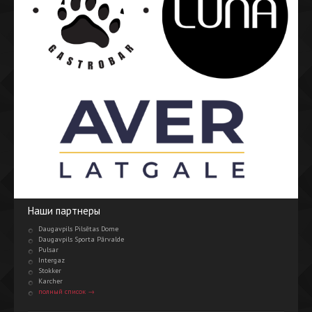
Наши партнеры
Daugavpils Pilsētas Dome
Daugavpils Sporta Pārvalde
Pulsar
Intergaz
Stokker
Karcher
полный список →