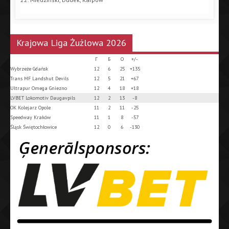
Krajowa Liga Żużlowa 2026
Г
Б
О
+/-
Wybrzeże Gdańsk
12
6
25
+135
Trans MF Landshut Devils
12
5
21
+67
Ultrapur Omega Gniezno
12
4
18
+18
LVBET Lokomotiv Daugavpils
12
2
13
-8
OK Kolejarz Opole
11
2
11
-25
Speedway Kraków
11
1
8
-57
Śląsk Świętochłowice
12
0
6
-130