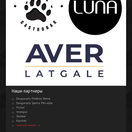
Наши партнеры
Daugavpils Pilsētas Dome
Daugavpils Sporta Pārvalde
Pulsar
Intergaz
Stokker
Karcher
полный список →