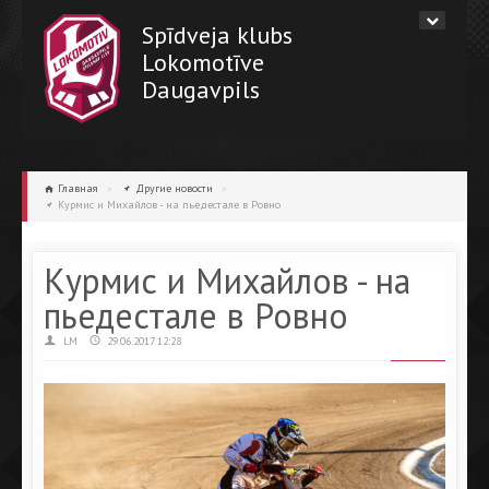
Spīdveja klubs
Lokomotīve
Daugavpils
Главная
»
Другие новости
»
Курмис и Михайлов - на пьедестале в Ровно
Курмис и Михайлов - на
пьедестале в Ровно
LM
29.06.2017 12:28