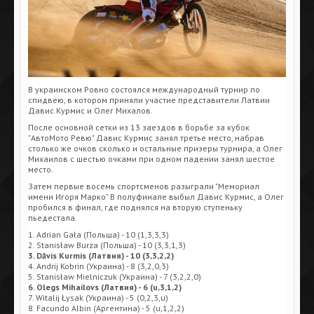
В украинском Ровно состоялся международный турнир по
спидвею, в котором приняли участие представители Латвии
Давис Курмис и Олег Михалов.
После основной сетки из 13 заездов в борьбе за кубок
"АвтоМото Ревю" Давис Курмис занял третье место, набрав
столько же очков сколько и остальные призеры турнира, а Олег
Михаилов с шестью очками при одном падении занял шестое
место.
Затем первые восемь спортсменов разыграли "Мемориал
имени Игоря Марко" В полуфинале выбыл Давис Курмис, а Олег
пробился в финал, где поднялся на вторую ступеньку
пьедестала.
1. Adrian Gała (Польша) - 10 (1,3,3,3)
2. Stanisław Burza (Польша) - 10 (3,3,1,3)
3. Dāvis Kurmis (Латвия) - 10 (3,3,2,2)
4. Andrij Kobrin (Украина) - 8 (3,2,0,3)
5. Stanisław Mielniczuk (Украина) - 7 (3,2,2,0)
6. Olegs Mihailovs (Латвия) - 6 (u,3,1,2)
7. Witalij Łysak (Украина) - 5 (0,2,3,u)
8. Facundo Albin (Аргентина) - 5 (u,1,2,2)