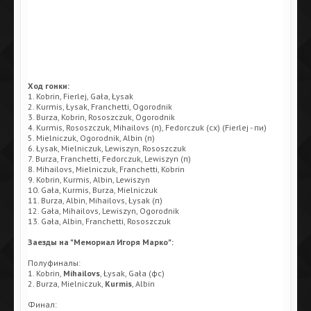
Ход гонки:
1. Kobrin, Fierlej, Gała, Łysak
2. Kurmis, Łysak, Franchetti, Ogorodnik
3. Burza, Kobrin, Rososzczuk, Ogorodnik
4. Kurmis, Rososzczuk, Mihailovs (п), Fedorczuk (сх) (Fierlej - пи)
5. Mielniczuk, Ogorodnik, Albin (п)
6. Łysak, Mielniczuk, Lewiszyn, Rososzczuk
7. Burza, Franchetti, Fedorczuk, Lewiszyn (п)
8. Mihailovs, Mielniczuk, Franchetti, Kobrin
9. Kobrin, Kurmis, Albin, Lewiszyn
10. Gała, Kurmis, Burza, Mielniczuk
11. Burza, Albin, Mihailovs, Łysak (п)
12. Gała, Mihailovs, Lewiszyn, Ogorodnik
13. Gała, Albin, Franchetti, Rososzczuk
Заезды на "Мемориал Игоря Марко":
Полуфиналы:
1. Kobrin,
Mihailovs
, Łysak, Gała (фс)
2. Burza, Mielniczuk,
Kurmis
, Albin
Финал: