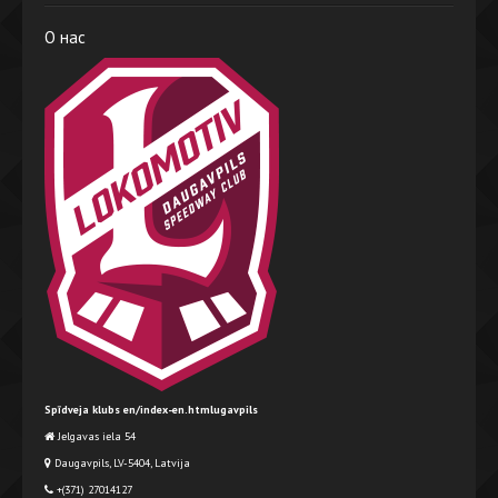
О нас
Spīdveja klubs en/index-en.htmlugavpils
Jelgavas iela 54
Daugavpils, LV-5404, Latvija
+(371) 27014127