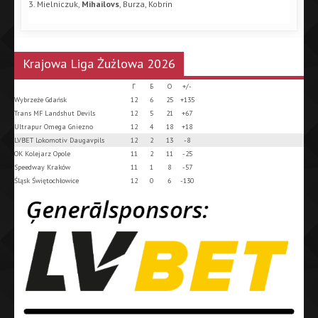
3. Mielniczuk,
Mihailovs
, Burza, Kobrin
Krajowa Liga Żużlowa 2026
Г
Б
О
+/-
Wybrzeże Gdańsk
12
6
25
+135
Trans MF Landshut Devils
12
5
21
+67
Ultrapur Omega Gniezno
12
4
18
+18
LVBET Lokomotiv Daugavpils
12
2
13
-8
OK Kolejarz Opole
11
2
11
-25
Speedway Kraków
11
1
8
-57
Śląsk Świętochłowice
12
0
6
-130