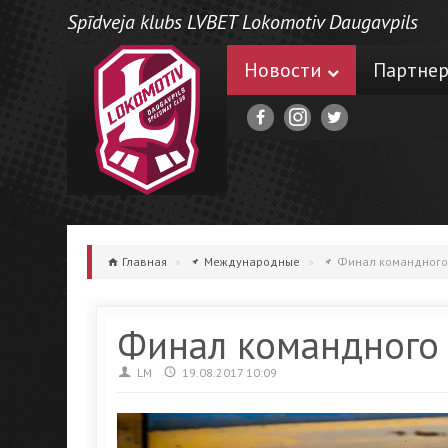
Spīdveja klubs LVBET Lokomotiv Daugavpils
Новости
Партне
Главная
»
Международные
»
Финал командного
Финал командного
LM
19.08.2017 10:09