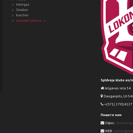
Intergaz
Stokker
Karcher
полный список →
Spīdveja klubs en/
Jelgavas iela 54
Daugavpils, LV-540
+(371) 27014127
Пишите нам
Офис:
speedway
WEB:
admin@loko