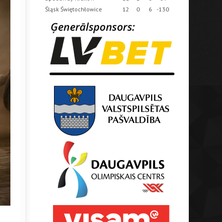
Śląsk Świętochłowice
12
0
6
-130