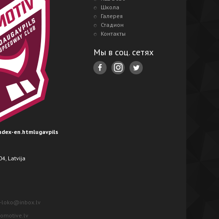
Школа
Галерея
Стадион
Контакты
Мы в соц. сетях
index-en.htmlugavpils
4, Latvija
-loko@inbox.lv
motive.lv