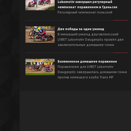
Lokomotiv завершил регулярный
чемпионат поражением в Гданьске
Регулярный чемпионат польской
Национальной лиги для LVBET Lokomotiv
Daugavpils завершился выездной гонкой
против лидера сезона - Wybrzeże Gdańsk.
Две победы за один уикенд
На треке в Гданьске хозяева с первых
В минувший уикенд даугавпилсский
заездов захватили инициативу и
LVBET Lokomotiv Daugavpils провёл две
одержали победу со счётом 54:36.
заключительные домашние гонки
регулярного чемпионата польской
Национальной лиги спидвея. На
домашнем треке наша команда сначала
Болезненное домашнее поражение
в невероятно напряжённой борьбе
Поражением для LVBET Lokomotiv
вырвала победу у OK Kolejarz Opole -
Daugavpils завершилась домашняя гонка
46:44, а на следующий день уверенно
против немецкого клуба Trans MF
разобралась со Śląsk Świętochłowice -
Landshut Devils.
62:26.