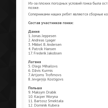
Из-за плохих погодных условий гонка была ос
позже.
Соперниками наших ребят являются сборные ко
Состав участников гонки:
Дания
1. Jonas Jeppesen
2. Andreas Lyager
3. Mikkel B. Andersen
4. Patrcik Hansen
17. Frederik Jakobsen
Латвия
5. Olegs Mihailovs
6. Dāvis Kurmis
7. Artjoms Trofimovs
8. Jevgeņijs Kostigovs
Польша
9. Maksym Drabik
10. Kacper Woryna
11. Bartosz Smektała
12. Dominik Kubera