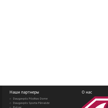
Наши партнеры
О нас
Daugavpils Pilsētas Dome
Daugavpils Sporta Pārvalde
Pulsar