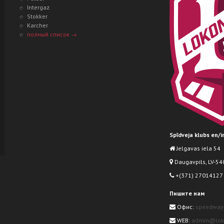
Intergaz
Stokker
Karcher
полный список →
Spīdveja klubs en/
Jelgavas iela 54
Daugavpils, LV-540
+(371) 27014127
Пишите нам
Офис:
speedway
WEB:
admin@loko