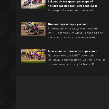
Lokomotiv завершил регулярный
чемпионат поражением в Гданьске
Регулярный чемпионат польской
Национальной лиги для LVBET Lokomotiv
Daugavpils завершился выездной гонкой
против лидера сезона - Wybrzeże Gdańsk.
Две победы за один уикенд
На треке в Гданьске хозяева с первых
В минувший уикенд даугавпилсский
заездов захватили инициативу и
LVBET Lokomotiv Daugavpils провёл две
одержали победу со счётом 54:36.
заключительные домашние гонки
регулярного чемпионата польской
Национальной лиги спидвея. На
домашнем треке наша команда сначала
Болезненное домашнее поражение
в невероятно напряжённой борьбе
Поражением для LVBET Lokomotiv
вырвала победу у OK Kolejarz Opole -
Daugavpils завершилась домашняя гонка
46:44, а на следующий день уверенно
против немецкого клуба Trans MF
разобралась со Śląsk Świętochłowice -
Landshut Devils.
62:26.