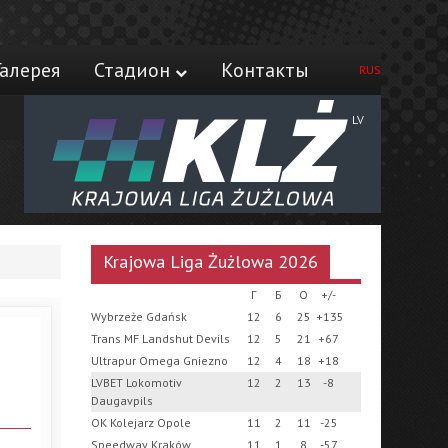
Галерея
Стадион
Контакты
RUS
LV
Krajowa Liga Żużlowa 2026
Г
Б
О
+/-
Wybrzeże Gdańsk
12
6
25
+135
Trans MF Landshut Devils
12
5
21
+67
Ultrapur Omega Gniezno
12
4
18
+18
LVBET Lokomotiv
12
2
13
-8
Daugavpils
OK Kolejarz Opole
11
2
11
-25
Speedway Kraków
11
1
8
-57