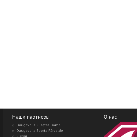
Наши партнеры
О нас
Daugavpils Pilsētas Dome
Daugavpils Sporta Pārvalde
Pulsar