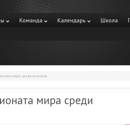
ры
Команда
Календарь
Школа
ионата мира среди юниоров
ионата мира среди