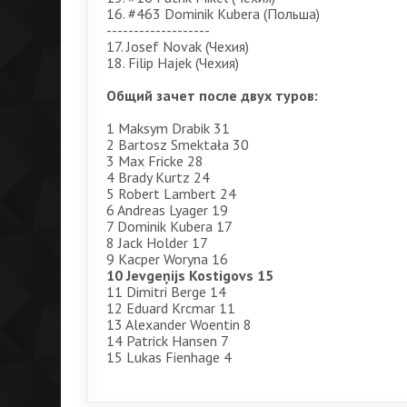
16. #463 Dominik Kubera (Польша)
-------------------
17. Josef Novak (Чехия)
18. Filip Hajek (Чехия)
Общий зачет после двух туров:
1 Maksym Drabik 31
2 Bartosz Smektała 30
3 Max Fricke 28
4 Brady Kurtz 24
5 Robert Lambert 24
6 Andreas Lyager 19
7 Dominik Kubera 17
8 Jack Holder 17
9 Kacper Woryna 16
10 Jevgeņijs Kostigovs 15
11 Dimitri Berge 14
12 Eduard Krcmar 11
13 Alexander Woentin 8
14 Patrick Hansen 7
15 Lukas Fienhage 4