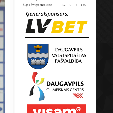
Śląsk Świętochłowice
12
0
6
-130