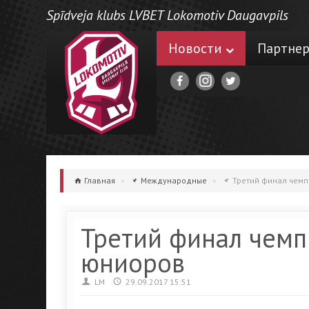
Spīdveja klubs LVBET Lokomotiv Daugavpils
Новости
Партне
Главная
»
Международные
»
Третий финал чемп
Третий финал чемп
юниоров
LM
29.09.2017 15:51