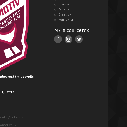
Школа
Галерея
Стадион
Контакты
Мы в соц. сетях
index-en.htmlugavpils
4, Latvija
-loko@inbox.lv
motive.lv