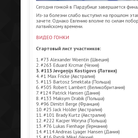
Сегодня гонкой в Пардубице завершается фина
Из-за болезни слабо выступил на прошлом эта
зачете. Однако Евгению вполне по силам побор
латвийскому времени.
ВИДЕО ГОНКИ
Стартовый лист участников:
1. #73 Alexander Woentin (Швеция)
2. #263 Eduard Krcmar (Чехия)
3. #113 Jevgeņijs Kostigovs (Латвия)
4. #1 Max Fricke (Австралия)
5. #115 Bartosz Smektała (Польша)
6. #505 Robert Lambert (Великобритания)
7. #124 Patrick Hansen (Дания)
8. #133 Maksym Drabik (Польша)
9. #96 Dimitri Berge (Франция)
10. #25 Jack Holder (Австралия)
11. #101 Brady Kurtz (Австралия)
12. #222 Kacper Woryna (Польша)
13. #76 Lukas Fienhage (Германия)
14. #114 Andreas Lyager Hansen (Дания)
15. #16 Patrik Mikel (Чехия)