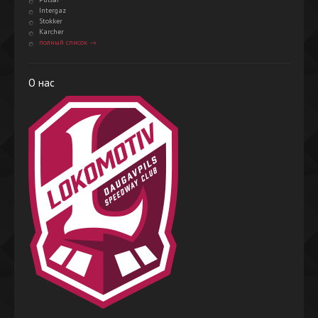
Intergaz
Stokker
Karcher
полный список →
О нас