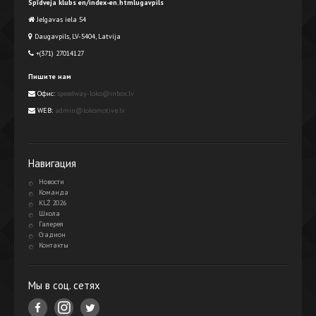
Spīdveja klubs en/index-en.htmlugavpils
Jelgavas iela 54
Daugavpils, LV-5404, Latvija
+(371) 27014127
Пишите нам
Офис:
speedway-loko@inbox.lv
WEB:
admin@lokomotive.lv
Навигация
Новости
Команда
KLŻ 2026
Школа
Галерея
Стадион
Контакты
Мы в соц. сетях