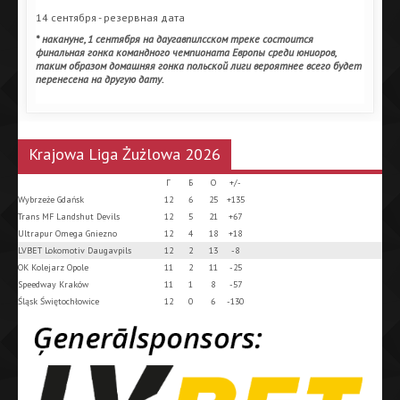
14 сентября - резервная дата
* накануне, 1 сентября на даугавпилсском треке состоится
финальная гонка командного чемпионата Европы среди юниоров,
таким образом домашняя гонка польской лиги вероятнее всего будет
перенесена на другую дату.
Krajowa Liga Żużlowa 2026
Г
Б
О
+/-
Wybrzeże Gdańsk
12
6
25
+135
Trans MF Landshut Devils
12
5
21
+67
Ultrapur Omega Gniezno
12
4
18
+18
LVBET Lokomotiv Daugavpils
12
2
13
-8
OK Kolejarz Opole
11
2
11
-25
Speedway Kraków
11
1
8
-57
Śląsk Świętochłowice
12
0
6
-130