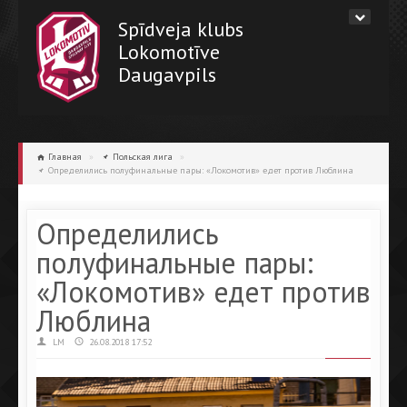
Spīdveja klubs
Lokomotīve
Daugavpils
Главная
»
Польская лига
»
Определились полуфинальные пары: «Локомотив» едет против Люблина
Определились
полуфинальные пары:
«Локомотив» едет против
Люблина
LM
26.08.2018 17:52