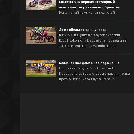
Lokomotiv завершил регулярный
чемпионат поражением в Гданьске
Регулярный чемпионат польской
Национальной лиги для LVBET Lokomotiv
Daugavpils завершился выездной гонкой
против лидера сезона - Wybrzeże Gdańsk.
Две победы за один уикенд
На треке в Гданьске хозяева с первых
В минувший уикенд даугавпилсский
заездов захватили инициативу и
LVBET Lokomotiv Daugavpils провёл две
одержали победу со счётом 54:36.
заключительные домашние гонки
регулярного чемпионата польской
Национальной лиги спидвея. На
домашнем треке наша команда сначала
Болезненное домашнее поражение
в невероятно напряжённой борьбе
Поражением для LVBET Lokomotiv
вырвала победу у OK Kolejarz Opole -
Daugavpils завершилась домашняя гонка
46:44, а на следующий день уверенно
против немецкого клуба Trans MF
разобралась со Śląsk Świętochłowice -
Landshut Devils.
62:26.