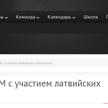
ры
Команда
Календарь
Школа
M с участием латвийских спортсменов
M с участием латвийских