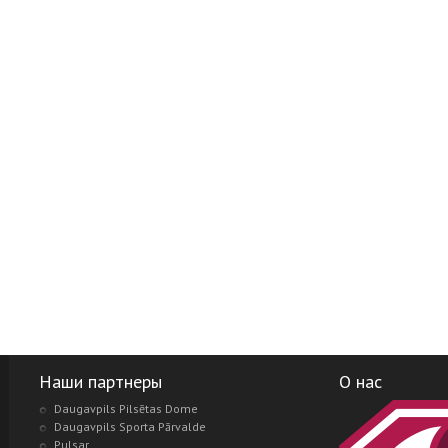
Наши партнеры
О нас
Daugavpils Pilsētas Dome
Daugavpils Sporta Pārvalde
Pulsar