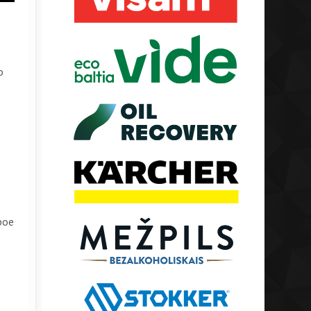
о
рое