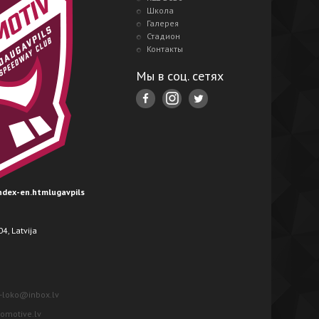
Школа
Галерея
Стадион
Контакты
Мы в соц. сетях
index-en.htmlugavpils
4, Latvija
-loko@inbox.lv
motive.lv