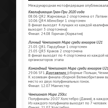
Международная мотофедерация опубликовала к
Квалификация Гран-При 2020 года
08.06 QR2 Жарновица 2 спортсмена от Латвии
10.06 QR4 Абенсберг 1 спортсмен
В финал выходят 4 лучших из каждой квалифик
выходят 3 спортсмена)
Финал: 24.08 Горичан (Хорватия)
Личный Чемпионат Мира среди юниоров U21
25.05 QR1 Пардубице 1 спортсмен
25.05 QR3 Краков 2 спортсмена
В финал выходят по 4 спортсмена из каждой к
организаторов этапа
Командный Чемпионат Мира среди юниоров U2
29.06 SF1
Даугавпилс
(сборные Польши, Чехии
К хозяевам финала сборной Великобритании в
место из двух полуфинальных гонок.
Финал: 12.07 Манчестер
Чемпионат Мира 250сс
Полуфиналы 20.07 Холстебро (Дания), в кажд
Из каждого полуфинала выходят по 7 человек 
Финал: 21.07 Холстебро