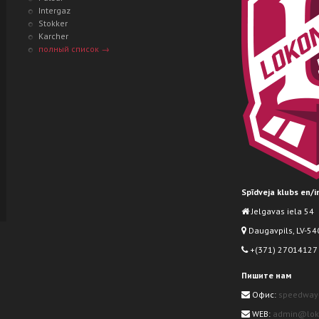
Intergaz
Stokker
Karcher
полный список →
Spīdveja klubs en/
Jelgavas iela 54
Daugavpils, LV-540
+(371) 27014127
Пишите нам
Офис:
speedway
WEB:
admin@loko