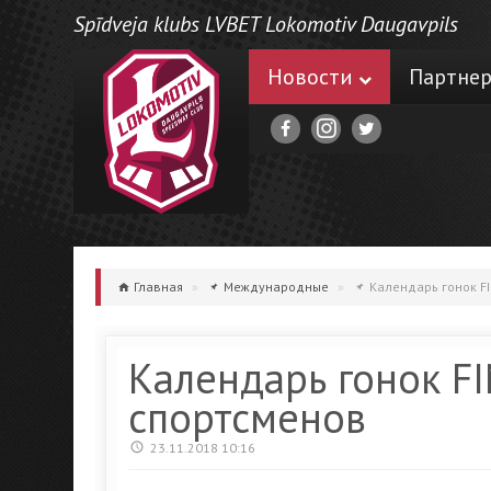
Spīdveja klubs LVBET Lokomotiv Daugavpils
Новости
Партне
Главная
»
Международные
»
Календарь гонок FI
Календарь гонок FI
спортсменов
23.11.2018 10:16