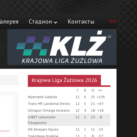
Галерея
Стадион
Контакты
RUS
LV
Krajowa Liga Żużlowa 2026
Г
Б
О
+/-
Wybrzeże Gdańsk
12
6
25
+135
Trans MF Landshut Devils
12
5
21
+67
Ultrapur Omega Gniezno
12
4
18
+18
LVBET Lokomotiv
12
2
13
-8
Daugavpils
OK Kolejarz Opole
11
2
11
-25
Speedway Kraków
11
1
8
-57