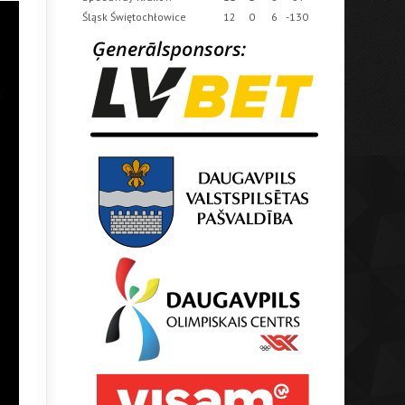
Śląsk Świętochłowice
12
0
6
-130