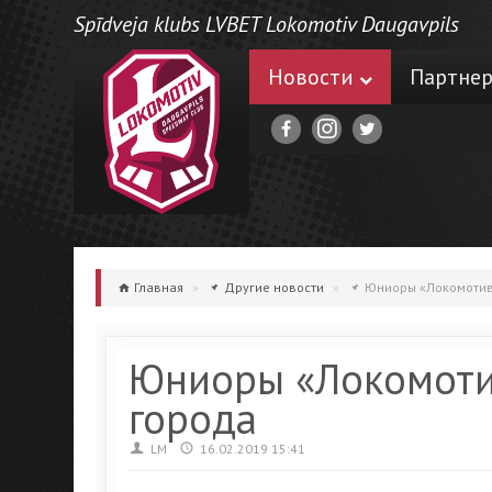
Spīdveja klubs LVBET Lokomotiv Daugavpils
Новости
Партне
Главная
»
Другие новости
»
Юниоры «Локомотив
Юниоры «Локомоти
города
LM
16.02.2019 15:41