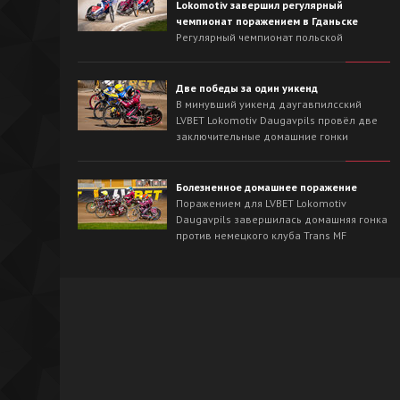
Lokomotiv завершил регулярный
чемпионат поражением в Гданьске
Регулярный чемпионат польской
Национальной лиги для LVBET Lokomotiv
Daugavpils завершился выездной гонкой
против лидера сезона - Wybrzeże Gdańsk.
Две победы за один уикенд
На треке в Гданьске хозяева с первых
В минувший уикенд даугавпилсский
заездов захватили инициативу и
LVBET Lokomotiv Daugavpils провёл две
одержали победу со счётом 54:36.
заключительные домашние гонки
регулярного чемпионата польской
Национальной лиги спидвея. На
домашнем треке наша команда сначала
Болезненное домашнее поражение
в невероятно напряжённой борьбе
Поражением для LVBET Lokomotiv
вырвала победу у OK Kolejarz Opole -
Daugavpils завершилась домашняя гонка
46:44, а на следующий день уверенно
против немецкого клуба Trans MF
разобралась со Śląsk Świętochłowice -
Landshut Devils.
62:26.