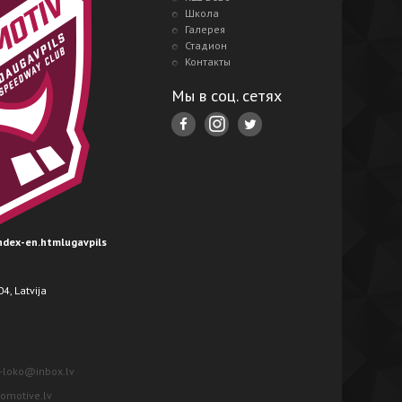
Школа
Галерея
Стадион
Контакты
Мы в соц. сетях
index-en.htmlugavpils
4, Latvija
-loko@inbox.lv
motive.lv