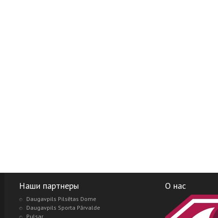
Наши партнеры
О нас
Daugavpils Pilsētas Dome
Daugavpils Sporta Pārvalde
Pulsar