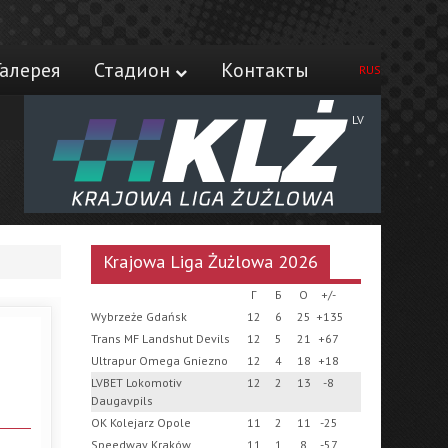
Галерея
Стадион
Контакты
RUS
LV
Krajowa Liga Żużlowa 2026
Г
Б
О
+/-
Wybrzeże Gdańsk
12
6
25
+135
Trans MF Landshut Devils
12
5
21
+67
Ultrapur Omega Gniezno
12
4
18
+18
LVBET Lokomotiv
12
2
13
-8
Daugavpils
OK Kolejarz Opole
11
2
11
-25
Speedway Kraków
11
1
8
-57