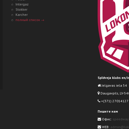
Intergaz
Stokker
Karcher
полный список →
Spīdveja klubs en/
Jelgavas iela 54
Daugavpils, LV-540
+(371) 27014127
Пишите нам
Офис:
speedway
WEB:
admin@loko