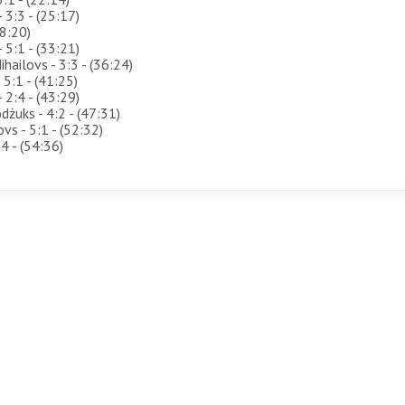
 3:3 - (25:17)
28:20)
 5:1 - (33:21)
hailovs - 3:3 - (36:24)
 5:1 - (41:25)
 2:4 - (43:29)
żuks - 4:2 - (47:31)
vs - 5:1 - (52:32)
4 - (54:36)