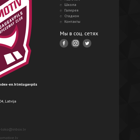
Школа
Галерея
Стадион
Контакты
Мы в соц. сетях
index-en.htmlugavpils
4, Latvija
-loko@inbox.lv
motive.lv