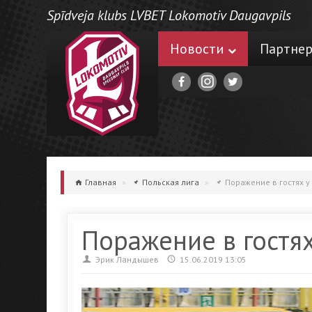
Spīdveja klubs LVBET Lokomotiv Daugavpils
Новости
Партне
Главная
»
Польская лига
»
Поражение в гостях у
Поражение в гостя
Эрик Ландышев
15.06.2019 13:05