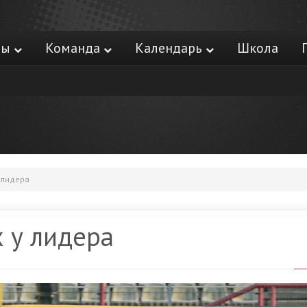
ры
Команда
Календарь
Школа
 лидера
х у лидера