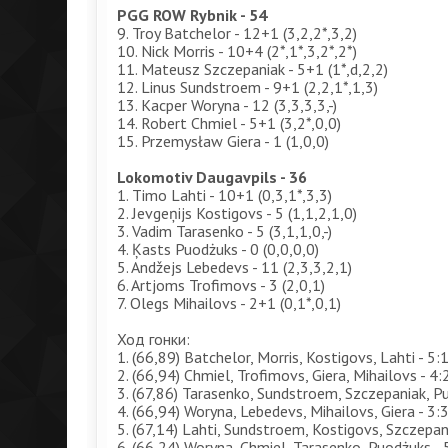
PGG ROW Rybnik - 54
9. Troy Batchelor - 12+1 (3,2,2*,3,2)
10. Nick Morris - 10+4 (2*,1*,3,2*,2*)
11. Mateusz Szczepaniak - 5+1 (1*,d,2,2)
12. Linus Sundstroem - 9+1 (2,2,1*,1,3)
13. Kacper Woryna - 12 (3,3,3,3,-)
14. Robert Chmiel - 5+1 (3,2*,0,0)
15. Przemysław Giera - 1 (1,0,0)
Lokomotiv Daugavpils - 36
1. Timo Lahti - 10+1 (0,3,1*,3,3)
2. Jevgeņijs Kostigovs - 5 (1,1,2,1,0)
3. Vadim Tarasenko - 5 (3,1,1,0,-)
4. Ķasts Puodżuks - 0 (0,0,0,0)
5. Andžejs Lebedevs - 11 (2,3,3,2,1)
6. Artjoms Trofimovs - 3 (2,0,1)
7. Olegs Mihailovs - 2+1 (0,1*,0,1)
Ход гонки:
1. (66,89) Batchelor, Morris, Kostigovs, Lahti - 5:1 
2. (66,94) Chmiel, Trofimovs, Giera, Mihailovs - 4:2
3. (67,86) Tarasenko, Sundstroem, Szczepaniak, Pu
4. (66,94) Woryna, Lebedevs, Mihailovs, Giera - 3:3
5. (67,14) Lahti, Sundstroem, Kostigovs, Szczepani
6. (66,24) Woryna, Chmiel, Tarasenko, Puodżuks - 5