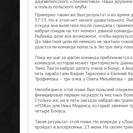
даугавпилсского «Локомотива». Наша дружина 
в пользу польского клуба.
Примерно таким же был результат и во время 
37:53. Но в этом нет ничего удивительного. Ры
откуда она вылетела после скандала с приемом
набрал гонщик на тот момент данной команды 
Рыбника деле все возможное, чтобы вернуться 
До заветной цели ей немного не хватило очков
удастся ли команде попасть в Экстра-лигу, по
Пока же шаг за шагом команда приближается к 
командой, которая может притормозить данный 
Тимо Лахти набрал десять очков и бонус, а А
пять заработали Вадим Тарасенко и Евгений Ко
Трофимова – три очка, у Олега Михайлова – дв
Непобедим в этой гонке был польский спидвеис
финишировал первым на радость местных болел
Столько же, но в пяти заездах набрал австрал
«РОВа» для Ника Морриса, который заменил тра
четыре бонуса.
Таков результат этой гонки. Но впереди у «Л
пройдет в воскресенье, 23 июня. На своем тре