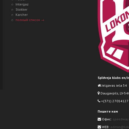
Intergaz
Stokker
Karcher
полный список →
Spīdveja klubs en/
Jelgavas iela 54
Daugavpils, LV-540
+(371) 27014127
Пишите нам
Офис:
speedway
WEB:
admin@loko