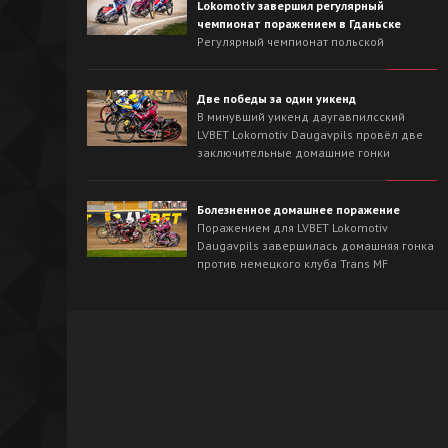
Lokomotiv завершил регулярный
чемпионат поражением в Гданьске
Регулярный чемпионат польской
Национальной лиги для LVBET Lokomotiv
Daugavpils завершился выездной гонкой
против лидера сезона - Wybrzeże Gdańsk.
Две победы за один уикенд
На треке в Гданьске хозяева с первых
В минувший уикенд даугавпилсский
заездов захватили инициативу и
LVBET Lokomotiv Daugavpils провёл две
одержали победу со счётом 54:36.
заключительные домашние гонки
регулярного чемпионата польской
Национальной лиги спидвея. На
домашнем треке наша команда сначала
Болезненное домашнее поражение
в невероятно напряжённой борьбе
Поражением для LVBET Lokomotiv
вырвала победу у OK Kolejarz Opole -
Daugavpils завершилась домашняя гонка
46:44, а на следующий день уверенно
против немецкого клуба Trans MF
разобралась со Śląsk Świętochłowice -
Landshut Devils.
62:26.