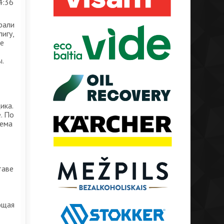
4:36
рали
игу,
ые
.
ика.
. По
тема
таве
ющая