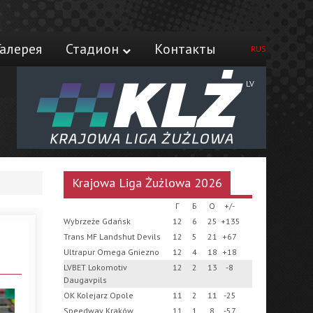
Галерея
Стадион
Контакты
RUS
LV
Krajowa Liga Żużlowa 2026
Г
Б
О
+/-
Wybrzeże Gdańsk
12
6
25
+135
Trans MF Landshut Devils
12
5
21
+67
Ultrapur Omega Gniezno
12
4
18
+18
LVBET Lokomotiv
12
2
13
-8
Daugavpils
OK Kolejarz Opole
11
2
11
-25
Speedway Kraków
11
1
8
-57