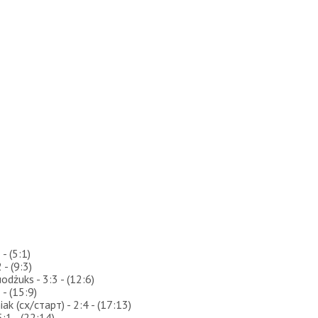
- (5:1)
 - (9:3)
odżuks - 3:3 - (12:6)
 - (15:9)
ak (сх/старт) - 2:4 - (17:13)
:1 - (22:14)