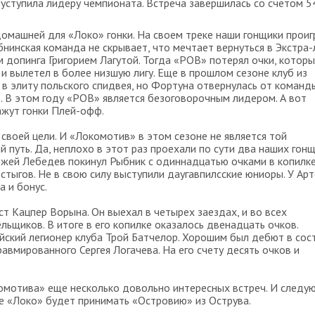
уступила лидеру чемпионата. Встреча завершилась со счетом 5
домашней для «Локо» гонки. На своем треке наши гонщики проиг
бнинская команда не скрывает, что мечтает вернуться в Экстра-л
 допинга Григорием Лагутой. Тогда «РОВ» потерял очки, котор
и вылетел в более низшую лигу. Еще в прошлом сезоне клуб из
в элиту польского спидвея, но Фортуна отвернулась от команды
. В этом году «РОВ» является безоговорочным лидером. А вот
кажут гонки Плей-офф.
своей цели. И «Локомотив» в этом сезоне не является той
путь. Да, неплохо в этот раз проехали по сути два наших гонщ
нджей Лебедев покинул Рыбник с одиннадцатью очками в копилке
стыгов. Не в свою силу выступили даугавпилсские юниоры. У Ар
а и бонус.
т Кацпер Ворына. Он выехал в четырех заездах, и во всех
ьщиков. В итоге в его копилке оказалось двенадцать очков.
ийский легионер клуба Трой Батчелор. Хорошим был дебют в сос
вмированного Сергея Логачева. На его счету десять очков и
окомотива» еще несколько довольно интересных встреч. И следу
ке «Локо» будет принимать «Островию» из Острува.