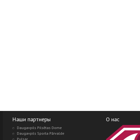
Наши партнеры
О нас
Daugavpils Pilsētas Dome
Daugavpils Sporta Pārvalde
Pulsar