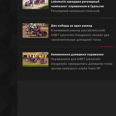
Lokomotiv завершил регулярный
чемпионат поражением в Гданьске
Регулярный чемпионат польской
Национальной лиги для LVBET Lokomotiv
Daugavpils завершился выездной гонкой
против лидера сезона - Wybrzeże Gdańsk.
Две победы за один уикенд
На треке в Гданьске хозяева с первых
В минувший уикенд даугавпилсский
заездов захватили инициативу и
LVBET Lokomotiv Daugavpils провёл две
одержали победу со счётом 54:36.
заключительные домашние гонки
регулярного чемпионата польской
Национальной лиги спидвея. На
домашнем треке наша команда сначала
Болезненное домашнее поражение
в невероятно напряжённой борьбе
Поражением для LVBET Lokomotiv
вырвала победу у OK Kolejarz Opole -
Daugavpils завершилась домашняя гонка
46:44, а на следующий день уверенно
против немецкого клуба Trans MF
разобралась со Śląsk Świętochłowice -
Landshut Devils.
62:26.