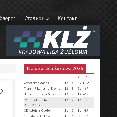
Галерея
Стадион
Контакты
RUS
LV
Krajowa Liga Żużlowa 2026
Г
Б
О
+/-
Wybrzeże Gdańsk
12
6
25
+135
о
Trans MF Landshut Devils
12
5
21
+67
Ultrapur Omega Gniezno
12
4
18
+18
LVBET Lokomotiv
12
2
13
-8
Daugavpils
OK Kolejarz Opole
11
2
11
-25
Speedway Kraków
11
1
8
-57