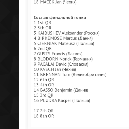
18 MACEK Jan (Чехия)
Состав финальной гонки
1 1st QR
2 5th QR
3 KAIBUSHEV Aleksander (Россия)
4 BIRKEMOSE Marcus (Дания)
5 CIERNIAK Mateusz (Польша)
6 2nd QR
7 GUSTS Francis (Латвия)
8 BLÖDORN Norick (Германия)
9 PACALAJ David (Словакия)
10 KVECH Jan (Чехия)
11 BRENNAN Tom (Великобритания)
12 6th QR
13 4th QR
14 BASSO Benjamin (Дания)
15 3rd QR
16 PLUDRA Kacper (Польша)
----
17 7th QR
18 8th QR