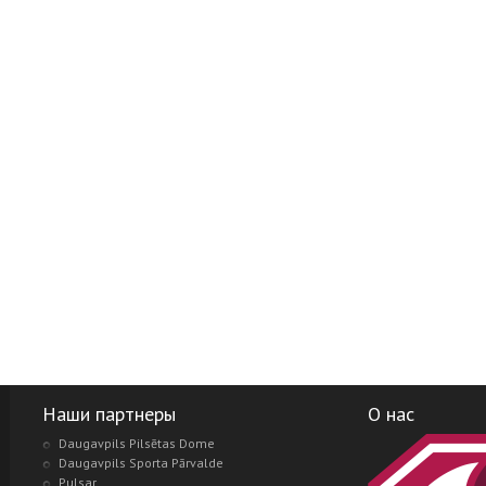
Наши партнеры
О нас
Daugavpils Pilsētas Dome
Daugavpils Sporta Pārvalde
Pulsar