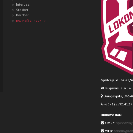
Intergaz
Stokker
Karcher
полный список →
Spīdveja klubs en/
Jelgavas iela 54
Daugavpils, LV-540
+(371) 27014127
Пишите нам
Офис:
speedway
WEB:
admin@loko