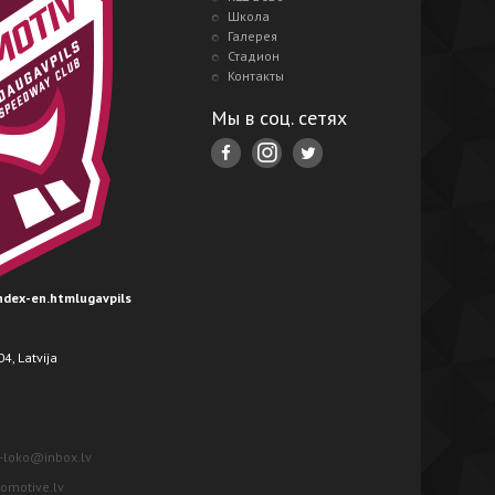
Школа
Галерея
Стадион
Контакты
Мы в соц. сетях
index-en.htmlugavpils
4, Latvija
-loko@inbox.lv
motive.lv