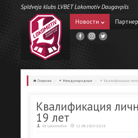
Spīdveja klubs LVBET Lokomotiv Daugavpils
Новости
Партне
Главная
»
Международные
»
Квалификация личн
Квалификация личн
19 лет
SK Lokomotīve
12.08.2020 10:26