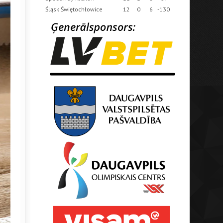
Śląsk Świętochłowice
12
0
6
-130