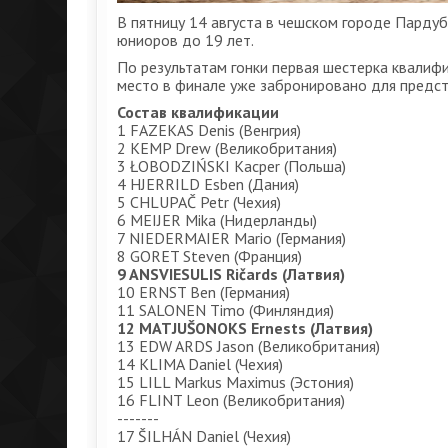
В пятницу 14 августа в чешском городе Парду
юниоров до 19 лет.
По результатам гонки первая шестерка квалифи
место в финале уже забронировано для предст
Состав квалификации
1 FAZEKAS Denis (Венгрия)
2 KEMP Drew (Великобритания)
3 ŁOBODZIŃSKI Kacper (Польша)
4 HJERRILD Esben (Дания)
5 CHLUPAČ Petr (Чехия)
6 MEIJER Mika (Нидерланды)
7 NIEDERMAIER Mario (Германия)
8 GORET Steven (Франция)
9 ANSVIESULIS Ričards (Латвия)
10 ERNST Ben (Германия)
11 SALONEN Timo (Финляндия)
12 MATJUŠONOKS Ernests (Латвия)
13 EDW ARDS Jason (Великобритания)
14 KLIMA Daniel (Чехия)
15 LILL Markus Maximus (Эстония)
16 FLINT Leon (Великобритания)
-------
17 ŠILHÁN Daniel (Чехия)